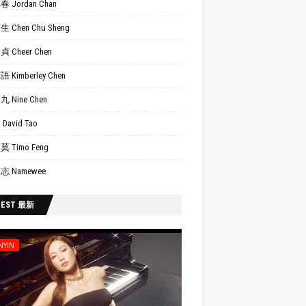
 Jordan Chan
 Chen Chu Sheng
 Cheer Chen
 Kimberley Chen
 Nine Chen
David Tao
 Timo Feng
志 Namewee
TEST 最新
NYIN