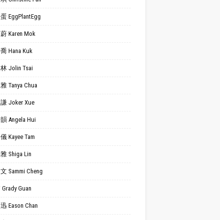
 EggPlantEgg
 Karen Mok
 Hana Kuk
 Jolin Tsai
 Tanya Chua
 Joker Xue
 Angela Hui
 Kayee Tam
 Shiga Lin
 Sammi Cheng
Grady Guan
 Eason Chan