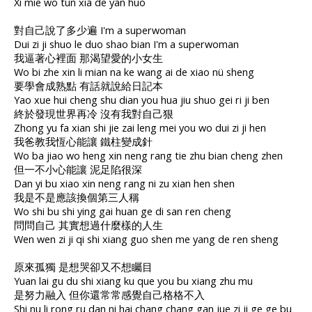
Xi mie wo tun xia de yan huo
對自己說了多少遍 I'm a superwoman
Dui zi ji shuo le duo shao bian I'm a superwoman
我逼著心裡面 那渴望愛的小女生
Wo bi zhe xin li mian na ke wang ai de xiao nü sheng
要學會成熟點 有話就說給日記本
Yao xue hui cheng shu dian you hua jiu shuo gei ri ji ben
終於發現世界再冷 沒有我對自己狠
Zhong yu fa xian shi jie zai leng mei you wo dui zi ji hen
我爸教我恆心能讓 鐵柱變成針
Wo ba jiao wo heng xin neng rang tie zhu bian cheng zhen
但一不小心能讓 泥足陷很深
Dan yi bu xiao xin neng rang ni zu xian hen shen
我是不是應該換個第三人稱
Wo shi bu shi ying gai huan ge di san ren cheng
問問自己 其實想過什麼樣的人生
Wen wen zi ji qi shi xiang guo shen me yang de ren sheng
原來孤獨 是想哭卻又不想矚目
Yuan lai gu du shi xiang ku que you bu xiang zhu mu
是努力融入 但你還常常感覺自己格格不入
Shi nu li rong ru dan ni hai chang chang gan jue zi ji ge ge bu