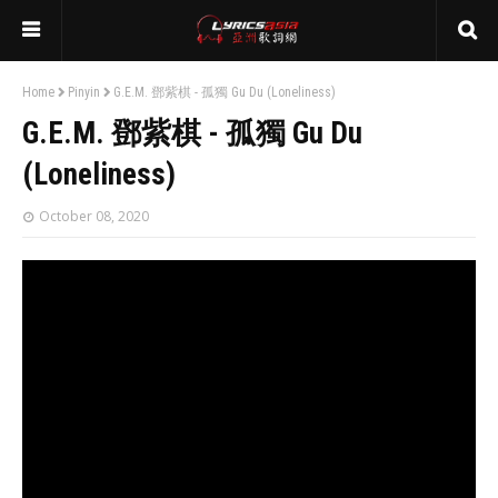
Home
Pinyin
G.E.M. 鄧紫棋 - 孤獨 Gu Du (Loneliness)
G.E.M. 鄧紫棋 - 孤獨 Gu Du
(Loneliness)
October 08, 2020