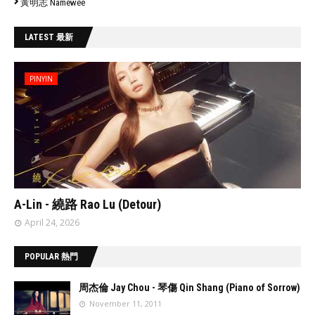
黃明志 Namewee
LATEST 最新
PINYIN
// 'data:post.featuredImage resizeImage 480'
A-Lin - 繞路 Rao Lu (Detour)
April 24, 2026
POPULAR 熱門
周杰倫 Jay Chou - 琴傷 Qin Shang (Piano of Sorrow)
November 11, 2011