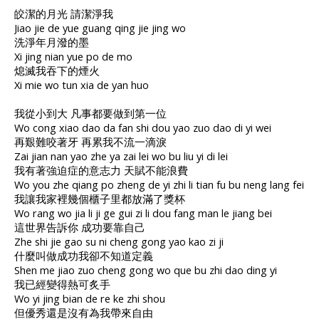
皎潔的月光 請潔淨我
Jiao jie de yue guang qing jie jing wo
洗淨年月潑的墨
Xi jing nian yue po de mo
熄滅我吞下的煙火
Xi mie wo tun xia de yan huo
我從小到大 凡事都要做到第一位
Wo cong xiao dao da fan shi dou yao zuo dao di yi wei
再艱難咬著牙 再累我不流一滴淚
Zai jian nan yao zhe ya zai lei wo bu liu yi di lei
我有著強迫症的意志力 天賦不能浪費
Wo you zhe qiang po zheng de yi zhi li tian fu bu neng lang fei
我讓我家裡幾個櫃子里都放滿了獎杯
Wo rang wo jia li ji ge gui zi li dou fang man le jiang bei
這世界告訴你 成功要靠自己
Zhe shi jie gao su ni cheng gong yao kao zi ji
什麼叫做成功我卻不知道定義
Shen me jiao zuo cheng gong wo que bu zhi dao ding yi
我已經變得熱可炙手
Wo yi jing bian de re ke zhi shou
但優秀還是沒有為我帶來自由