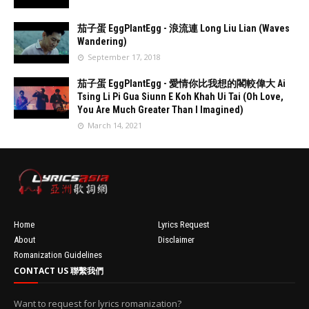
//
'data:post.fea
茄子蛋 EggPlantEgg - 浪流連 Long Liu Lian (Waves
turedImage
Wandering)
resizeImage
September 17, 2018
100'
//
'data:post.fea
茄子蛋 EggPlantEgg - 愛情你比我想的閣較偉大 Ai
turedImage
Tsing Li Pi Gua Siunn E Koh Khah Ui Tai (Oh Love,
resizeImage
You Are Much Greater Than I Imagined)
100'
//
March 14, 2021
'data:post.fea
turedImage
resizeImage
100'
Home
Lyrics Request
About
Disclaimer
Romanization Guidelines
CONTACT US 聯繫我們
Want to request for lyrics romanization?