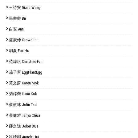
王詩安 Diana Wang
畢書盡 Bii
白安 Ann
盧廣仲 Crowd Lu
胡夏 Fox Hu
范瑋琪 Christine Fan
茄子蛋 EggPlantEgg
莫文蔚 Karen Mok
菊梓喬 Hana Kuk
蔡依林 Jolin Tsai
蔡健雅 Tanya Chua
薛之謙 Joker Xue
許靖韻 Angela Hui