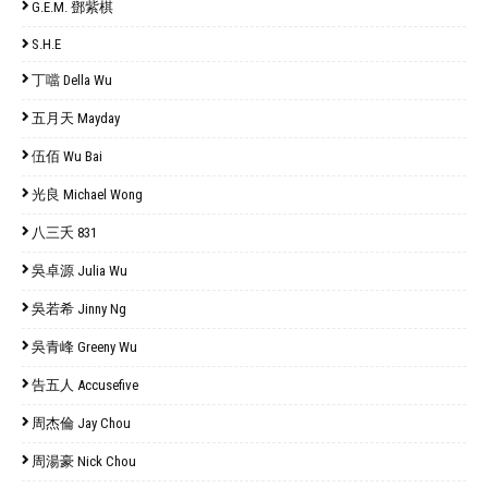
G.E.M. 鄧紫棋
S.H.E
丁噹 Della Wu
五月天 Mayday
伍佰 Wu Bai
光良 Michael Wong
八三夭 831
吳卓源 Julia Wu
吳若希 Jinny Ng
吳青峰 Greeny Wu
告五人 Accusefive
周杰倫 Jay Chou
周湯豪 Nick Chou