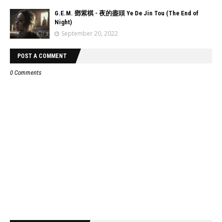
G.E.M. 鄧紫棋 - 夜的盡頭 Ye De Jin Tou (The End of
Night)
September 20, 2022
POST A COMMENT
0 Comments