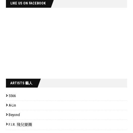
LIKE US ON FACEBOOK
ARTISTS 藝人
5566
A-Lin
Beyond
F.I.R. 飛兒樂團