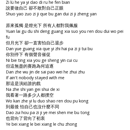
Zi lü he ya yi dao di ru he fen bian
說要做自己 卻不敢對自己正眼
Shuo yao zuo zi ji que bu gan dui zi ji zheng yan
原來孤獨 是燈光下 所有人都對我佩服
Yuan lai gu du shi deng guang xia suo you ren dou dui wo pei
fu
但月光下 卻一直害怕自己退步
Dan yue guang xia que yi zhi hai pa zi ji tui bu
你別停下 有個聲音催促
Ni bie ting xia you ge sheng yin cui cu
但這無盡的賽跑為何追逐
Dan zhe wu jin de sai pao wei he zhui zhu
If ain't nobody stayed with me
那這是演給誰的戲
Na zhe shi yan gei shui de xi
我看著一路多少人都撲空
Wo kan zhe yi lu duo shao ren dou pu kong
到最後 怕自己也沒什麼不同
Dao zui hou pa zi ji ye mei shen me bu tong
也背向了背向了初衷
Ye bei xiang le bei xiang le chu zhong