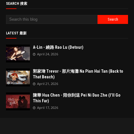
SEARCH 搜索
LATEST 最新
A-Lin - 繞路 Rao Lu (Detour)
April 24, 2026
郭家瑋 Trevor - 那片海灘 Na Pian Hai Tan (Back to
That Beach)
April 21, 2026
陳華 Hua Chen - 陪你到這 Pei Ni Dao Zhe (I’ll Go
This Far)
April 17, 2026