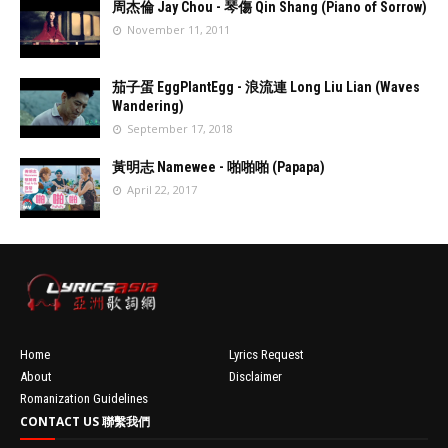
周杰倫 Jay Chou - 琴傷 Qin Shang (Piano of Sorrow)
November 11, 2011
//
'data:post.fea
茄子蛋 EggPlantEgg - 浪流連 Long Liu Lian (Waves
turedImage
Wandering)
resizeImage
September 17, 2018
100'
//
'data:post.fea
黃明志 Namewee - 啪啪啪 (Papapa)
turedImage
April 22, 2017
resizeImage
100'
//
'data:post.fea
turedImage
resizeImage
100'
Home
Lyrics Request
About
Disclaimer
Romanization Guidelines
CONTACT US 聯繫我們