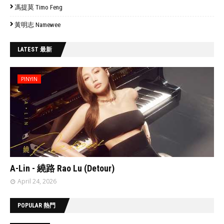
馮提莫 Timo Feng
黃明志 Namewee
LATEST 最新
PINYIN
// 'data:post.featuredImage resizeImage 480'
A-Lin - 繞路 Rao Lu (Detour)
April 24, 2026
POPULAR 熱門