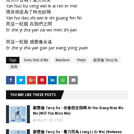
Yan huo bu ceng wei le ai ren er mei
煙灰倒是為了時光紛飛
Yan hui dao shi wei le shi guang fen fei
而這一眨眼 在我們之間
Er zhe yi zha yan zai wo men zhi jian
而這一眨眼 感覺像永遠
Er zhe yi zha yan gan jue xiang yong yuan
Tags
Every Side of Me
Mandarin
Pinyin
蘇慧倫 Tarcy Su
面面
YOU MAY LIKE THESE POSTS
蘇慧倫 Tarcy Su - 你會想念我嗎 Ni Hui Xiang Nian Wo
Ma (Will You Miss Me)
March 09, 2020
蘇慧倫 Tarcy Su - 量力而為 Liang Li Er Wei (Between