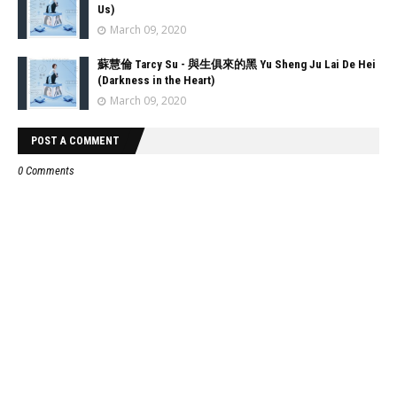
Us)
March 09, 2020
蘇慧倫 Tarcy Su - 與生俱來的黑 Yu Sheng Ju Lai De Hei
(Darkness in the Heart)
March 09, 2020
POST A COMMENT
0 Comments