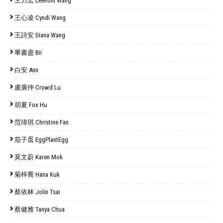
王力宏 Leehom Wang
王心凌 Cyndi Wang
王詩安 Diana Wang
畢書盡 Bii
白安 Ann
盧廣仲 Crowd Lu
胡夏 Fox Hu
范瑋琪 Christine Fan
茄子蛋 EggPlantEgg
莫文蔚 Karen Mok
菊梓喬 Hana Kuk
蔡依林 Jolin Tsai
蔡健雅 Tanya Chua