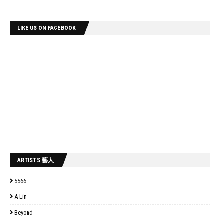
LIKE US ON FACEBOOK
ARTISTS 藝人
5566
A-Lin
Beyond