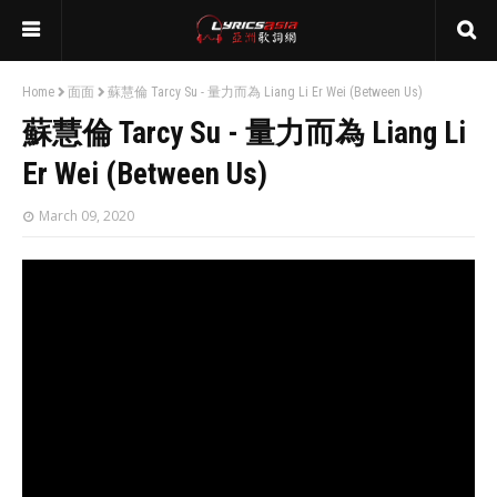
Home
面面
蘇慧倫 Tarcy Su - 量力而為 Liang Li Er Wei (Between Us)
蘇慧倫 Tarcy Su - 量力而為 Liang Li
Er Wei (Between Us)
March 09, 2020