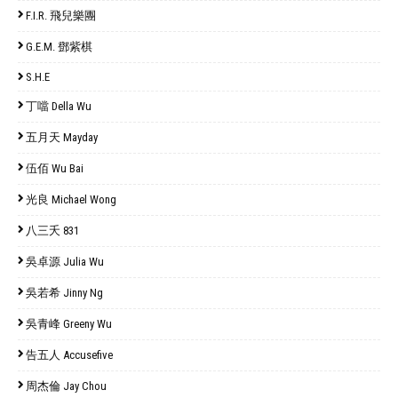
F.I.R. 飛兒樂團
G.E.M. 鄧紫棋
S.H.E
丁噹 Della Wu
五月天 Mayday
伍佰 Wu Bai
光良 Michael Wong
八三夭 831
吳卓源 Julia Wu
吳若希 Jinny Ng
吳青峰 Greeny Wu
告五人 Accusefive
周杰倫 Jay Chou