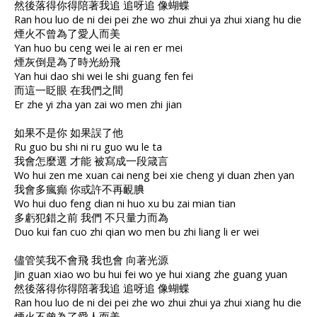
然後落得你得陪著我追 追呀追 像蝴蝶
Ran hou luo de ni dei pei zhe wo zhui zhui ya zhui xiang hu die
煙火不曾為了愛人而美
Yan huo bu ceng wei le ai ren er mei
煙灰倒是為了時光紛飛
Yan hui dao shi wei le shi guang fen fei
而這一眨眼 在我們之間
Er zhe yi zha yan zai wo men zhi jian
如果不是你 如果誤了他
Ru guo bu shi ni ru guo wu le ta
我會怎麼選 才能 被寫成一段箴言
Wo hui zen me xuan cai neng bei xie cheng yi duan zhen yan
我會多瘋癲 你或許不再靦腆
Wo hui duo feng dian ni huo xu bu zai mian tian
多虧犯錯之前 我們 不只量力而為
Duo kui fan cuo zhi qian wo men bu zhi liang li er wei
儘管笑我不會飛 我也會 向著光源
Jin guan xiao wo bu hui fei wo ye hui xiang zhe guang yuan
然後落得你得陪著我追 追呀追 像蝴蝶
Ran hou luo de ni dei pei zhe wo zhui zhui ya zhui xiang hu die
煙火不曾為了愛人而美