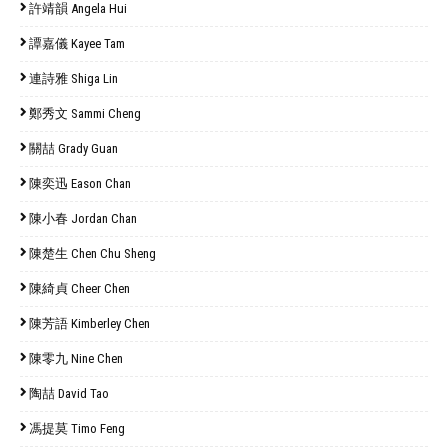
許靖韻 Angela Hui
譚嘉儀 Kayee Tam
連詩雅 Shiga Lin
鄭秀文 Sammi Cheng
關喆 Grady Guan
陳奕迅 Eason Chan
陳小春 Jordan Chan
陳楚生 Chen Chu Sheng
陳綺貞 Cheer Chen
陳芳語 Kimberley Chen
陳零九 Nine Chen
陶喆 David Tao
馮提莫 Timo Feng