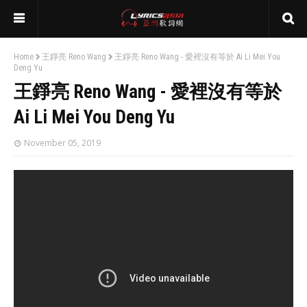
Home
王錚亮 Reno Wang
王錚亮 Reno Wang - 愛裡沒有等於 Ai Li Mei You
Deng Yu
王錚亮 Reno Wang - 愛裡沒有等於
Ai Li Mei You Deng Yu
November 05, 2019