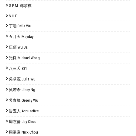
G.E.M. 鄧紫棋
S.H.E
丁噹 Della Wu
五月天 Mayday
伍佰 Wu Bai
光良 Michael Wong
八三夭 831
吳卓源 Julia Wu
吳若希 Jinny Ng
吳青峰 Greeny Wu
告五人 Accusefive
周杰倫 Jay Chou
周湯豪 Nick Chou