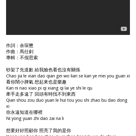
作詞：余琛懋
作曲：馬仕釗
專輯：不假思索
吵架了先道歉 給我臉色看也沒有關係
Chao jia le xian dao qian gei wo lian se kan ye mei you guan xi
看你鬧小脾氣 想起來也是樂趣
Kan ni nao xiao pi qi xiang qi lai ye shi le qu
牽手走多遠了 回頭有時找不到東西
Qian shou zou duo yuan le hui tou you shi zhao bu dao dong
xi
你永遠知道在哪裡
Ni yong yuan zhi dao zai na li
想要好好照顧你 照亮了我的是你