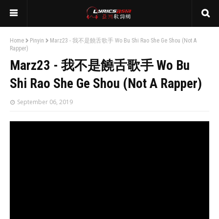
Home
Pinyin
Marz23 - 我不是饒舌歌手 Wo Bu Shi Rao She Ge Shou (Not A
Rapper)
Marz23 - 我不是饒舌歌手 Wo Bu
Shi Rao She Ge Shou (Not A Rapper)
September 06, 2019