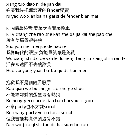
Xiang tuo diao ni de jian dai
妳要我先把那該死的fender變賣
Ni yao wo xian ba na gai si de fender bian mai
KTV唱著饒舌 看著大家開著跑車
KTV chang zhe rao she kan zhe da jia kai zhe pao che
所有美眉覺得好熱
Suo you mei mei jue de hao re
我像時代的眼淚 負能量就像是免費
Wo xiang shi dai de yan lei fu neng liang jiu xiang shi mian fei
活在永遠回不去的甜美
Huo zai yong yuan hui bu qu de tian mei
抱歉我不是個饒舌歌手
Bao qian wo bu shi ge rao she ge shou
不能給妳愛的蛋堡還有熱狗
Bu neng gei ni ai de dan bao hai you re gou
不常party也不太愛social
Bu chang party ye bu tai ai social
但我吉他其實彈的還算不錯
Dan wo ji ta qi shi tan de hai suan bu cuo