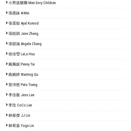
小男孩樂團 Men Envy Children
張惠妹 A-Mei
張震嶽 Ayal Komod
張靚穎 Jane Zhang
張韶涵 Angela Chang
徐佳瑩 LaLa Hsu
戴佩妮 Penny Tai
曲婉婷 Wanting Qu
曾沛慈 Pets Tseng
李佳薇 Jess Lee
李玟 CoCo Lee
林俊傑 JJ Lin
林宥嘉 Yoga Lin