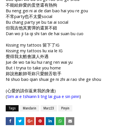
不能給妳愛的蛋堡還有熱狗
Bu neng gei ni ai de dan bao hai you re gou
不常party也不太愛social
Bu chang party ye bu tai ai social
但我吉他其實彈的還算不錯
Dan wo ji ta qi shi tan de hai suan bu cuo
Kissing my tattoos 留下了IG
Kissing my tattoos liu xia le IG
覺得我太酷會讓人外遇
Jue de wo tai ku hui rang ren wai yu
But I tryna to take you home
妳說抱歉帥哥妳只愛饒舌歌手
Ni shuo bao qian shuai ge ni zhi ai rao she ge shou
(心愛的請你返來我的身邊)
(
Sim ai e tshiann li tng lai gua e sin pinn
)
Tags
Mandarin
Marz23
Pinyin