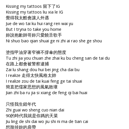
Kissing my tattoos 留下了IG
Kissing my tattoos liu xia le IG
覺得我太酷會讓人外遇
Jue de wo tai ku hui rang ren wai yu
But I tryna to take you home
妳說抱歉帥哥妳只愛饒舌歌手
Ni shuo bao qian shuai ge ni zhi ai rao she ge shou
塗指甲油穿著窄褲不撐傘的態度
Tu zhi jia you chuan zhe zhai ku bu cheng san de tai du
在路上都會被警察逮捕
Zai lu shang dou hui bei jing cha dai bu
I realize 走得太快風格太帥
I realize zou de tai kuai feng ge tai shuai
簡直把儒家思想的風氣敗壞
Jian zhi ba ru jia si xiang de feng qi bai huai
只怪我生錯年代
Zhi guai wo sheng cuo nian dai
90的時代我就是你媽的天菜
Jiu ling de shi dai wo jiu shi ni ma de tian cai
想脫掉妳的肩帶