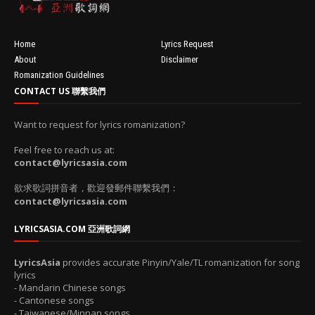
Home
Lyrics Request
About
Disclaimer
Romanization Guidelines
CONTACT US 聯繫我們
Want to request for lyrics romanization?
Feel free to reach us at:
contact@lyricsasia.com
欲求歌詞拼音者，歡迎發郵件聯繫我們：
contact@lyricsasia.com
LYRICSASIA.COM 亞洲歌詞網
LyricsAsia
provides accurate Pinyin/Yale/TL romanization for song
lyrics
- Mandarin Chinese songs
- Cantonese songs
- Taiwanese/Minnan songs