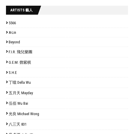
ARTISTS 藝人
5566
A-Lin
Beyond
F.I.R. 飛兒樂團
G.E.M. 鄧紫棋
S.H.E
丁噹 Della Wu
五月天 Mayday
伍佰 Wu Bai
光良 Michael Wong
八三夭 831