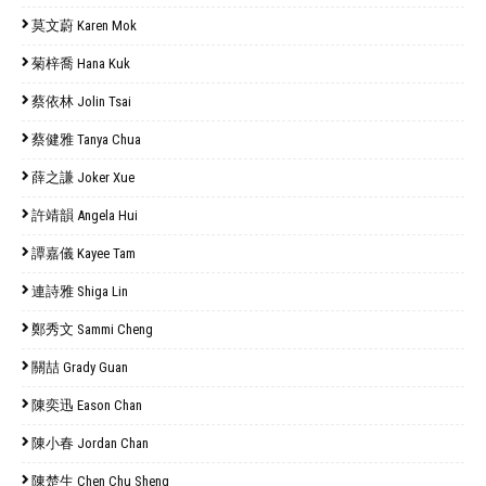
莫文蔚 Karen Mok
菊梓喬 Hana Kuk
蔡依林 Jolin Tsai
蔡健雅 Tanya Chua
薛之謙 Joker Xue
許靖韻 Angela Hui
譚嘉儀 Kayee Tam
連詩雅 Shiga Lin
鄭秀文 Sammi Cheng
關喆 Grady Guan
陳奕迅 Eason Chan
陳小春 Jordan Chan
陳楚生 Chen Chu Sheng