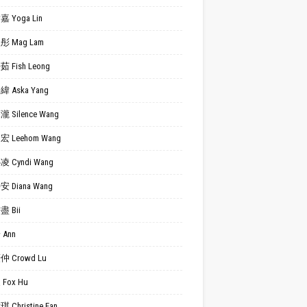
 Yoga Lin
 Mag Lam
 Fish Leong
 Aska Yang
 Silence Wang
 Leehom Wang
 Cyndi Wang
 Diana Wang
 Bii
Ann
 Crowd Lu
Fox Hu
 Christine Fan