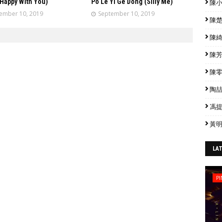
Happy With You)
Po Le Yi Ge Dong (Silly Me)
陳小春
ember 10, 2019
September 10, 2019
陳楚生
陳綺貞
陳芳語
陳零九
陶喆 
馮提莫
黃明
LA
PI