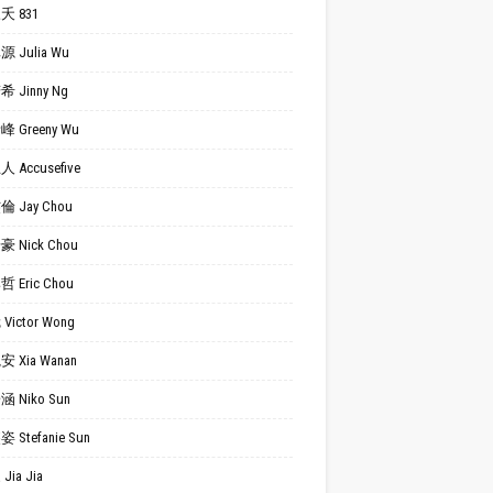
夭 831
 Julia Wu
 Jinny Ng
 Greeny Wu
 Accusefive
 Jay Chou
 Nick Chou
 Eric Chou
Victor Wong
 Xia Wanan
 Niko Sun
 Stefanie Sun
Jia Jia