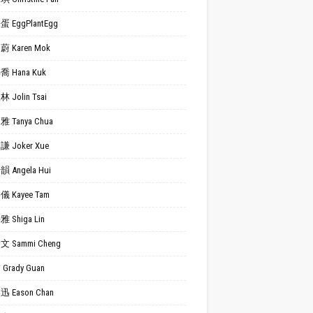
 EggPlantEgg
 Karen Mok
 Hana Kuk
 Jolin Tsai
 Tanya Chua
 Joker Xue
 Angela Hui
 Kayee Tam
 Shiga Lin
 Sammi Cheng
Grady Guan
 Eason Chan