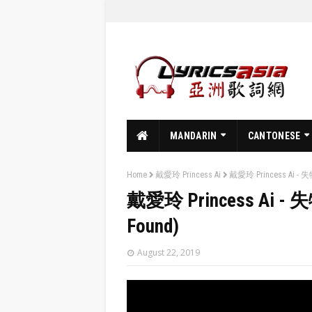
MANDARIN
CANTONESE
Home
戴愛玲 Princess Ai
戴愛玲 Princess Ai - 失物
戴愛玲 Princess Ai - 失物
Found)
August 22, 2019