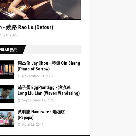
ata:post.featuredImage resizeImage 480'
n - 繞路 Rao Lu (Detour)
il 24, 2026
PULAR 熱門
周杰倫 Jay Chou - 琴傷 Qin Shang
(Piano of Sorrow)
November 11, 2011
post.fea
茄子蛋 EggPlantEgg - 浪流連
Image
Long Liu Lian (Waves Wandering)
eImage
September 17, 2018
post.fea
黃明志 Namewee - 啪啪啪
Image
(Papapa)
eImage
April 22, 2017
post.fea