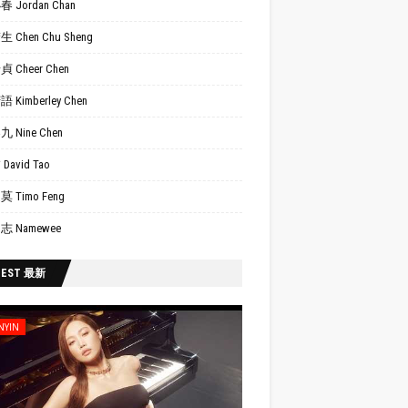
 Jordan Chan
 Chen Chu Sheng
 Cheer Chen
 Kimberley Chen
 Nine Chen
David Tao
 Timo Feng
志 Namewee
TEST 最新
NYIN