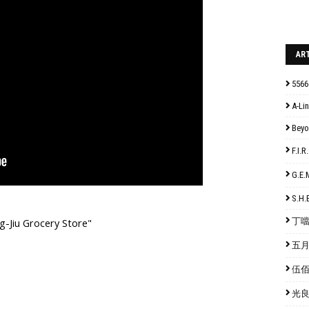
AR
5566
A-Lin
Bey
F.I
G.E
S.H.
丁噹 
-Jiu Grocery Store"
五月天
伍佰 
光良 