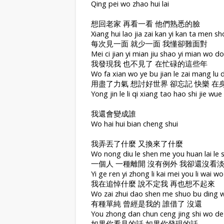
Qing pei wo zhao hui lai
想回老家 再看一看 他們熟悉的臉
Xiang hui lao jia zai kan yi kan ta men sh
每次見一面 就少一面 我懂卻難面對
Mei ci jian yi mian jiu shao yi mian wo 
我發現我 也不見了 在忙碌的這些年
Wo fa xian wo ye bu jian le zai mang lu 
用盡了力氣 想討好世界 卻忘記 快樂 在
Yong jin le li qi xiang tao hao shi jie wue
我還會變成誰
Wo hai hui bian cheng shui
我弄丟了什麼 又換來了什麼
Wo nong diu le shen me you huan lai le
一個人 一種離開 沒有例外 我卻還沒看
Yi ge ren yi zhong li kai mei you li wai 
我在追悼什麼 說不定我 再也想不起來
Wo zai zhui dao shen me shuo bu ding wo
有種單純 曾經是我的 誰借了 沒還
You zhong dan chun ceng jing shi wo de 
如果你看見的話 如果你發現的話