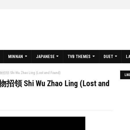
MINNAN
JAPANESE
TVB THEMES
DUET
L
招領 Shi Wu Zhao Ling (Lost and Found)
LIK
招領 Shi Wu Zhao Ling (Lost and