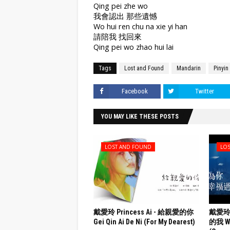
Qing pei zhe wo
我會認出 那些遺憾
Wo hui ren chu na xie yi han
請陪我 找回來
Qing pei wo zhao hui lai
Tags
Lost and Found
Mandarin
Pinyin
Facebook
Twitter
YOU MAY LIKE THESE POSTS
LOST AND FOUND
LO
戴愛玲 Princess Ai - 給親愛的你
戴愛玲 
Gei Qin Ai De Ni (For My Dearest)
的我 We