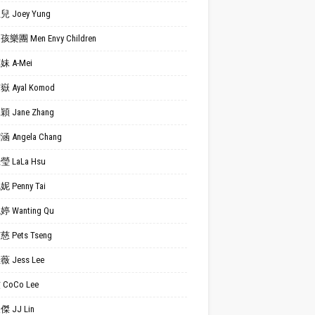
 Joey Yung
樂團 Men Envy Children
 A-Mei
 Ayal Komod
 Jane Zhang
 Angela Chang
 LaLa Hsu
 Penny Tai
 Wanting Qu
 Pets Tseng
 Jess Lee
CoCo Lee
 JJ Lin