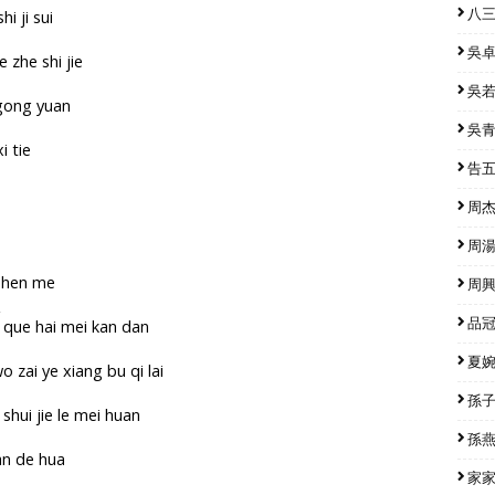
八三
i ji sui
吳卓源
 zhe shi jie
吳若希
 gong yuan
吳青峰
i tie
告五人
周杰倫
周湯豪
 shen me
周興哲
淡
品冠 
wo que hai mei kan dan
夏婉安
 zai ye xiang bu qi lai
孫子涵
shui jie le mei huan
孫燕姿
ian de hua
家家 