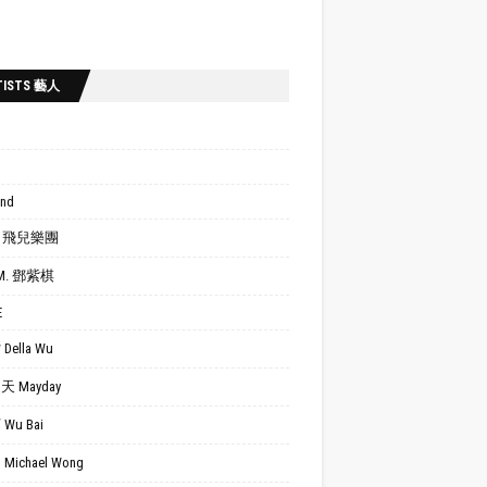
TISTS 藝人
ond
.R. 飛兒樂團
.M. 鄧紫棋
E
Della Wu
 Mayday
Wu Bai
Michael Wong