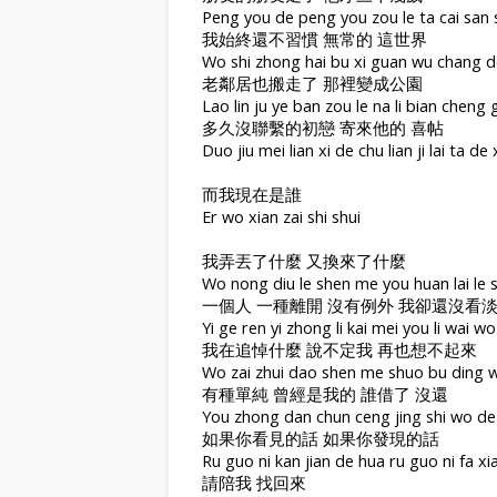
Peng you de peng you zou le ta cai san sh
我始終還不習慣 無常的 這世界
Wo shi zhong hai bu xi guan wu chang de
老鄰居也搬走了 那裡變成公園
Lao lin ju ye ban zou le na li bian cheng
多久沒聯繫的初戀 寄來他的 喜帖
Duo jiu mei lian xi de chu lian ji lai ta de x
而我現在是誰
Er wo xian zai shi shui
我弄丟了什麼 又換來了什麼
Wo nong diu le shen me you huan lai le
一個人 一種離開 沒有例外 我卻還沒看
Yi ge ren yi zhong li kai mei you li wai 
我在追悼什麼 說不定我 再也想不起來
Wo zai zhui dao shen me shuo bu ding wo
有種單純 曾經是我的 誰借了 沒還
You zhong dan chun ceng jing shi wo de 
如果你看見的話 如果你發現的話
Ru guo ni kan jian de hua ru guo ni fa x
請陪我 找回來