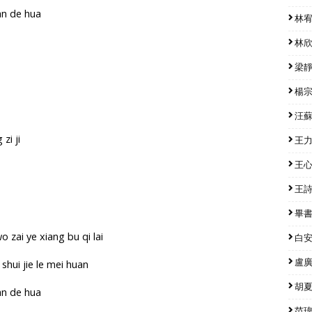
ian de hua
林宥嘉
林欣彤
梁靜茹
楊宗緯
汪蘇瀧
zi ji
王力宏
王心凌
王詩安
畢書盡
 zai ye xiang bu qi lai
白安 
盧廣仲
shui jie le mei huan
胡夏 
ian de hua
范瑋琪