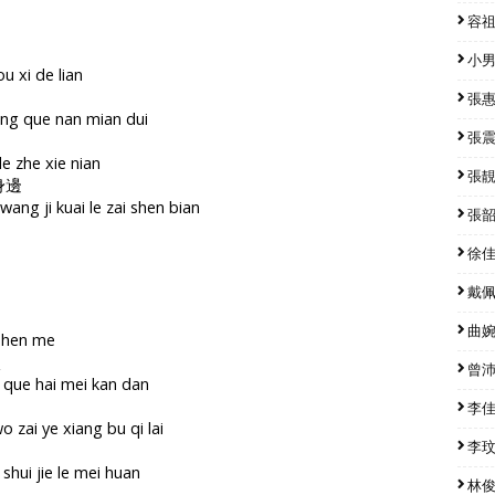
容祖兒
小男孩
ou xi de lian
張惠妹
dong que nan mian dui
張震嶽
de zhe xie nian
張靚穎
身邊
 wang ji kuai le zai shen bian
張韶涵
徐佳瑩
戴佩妮
曲婉婷
 shen me
淡
曾沛慈
wo que hai mei kan dan
李佳薇
 zai ye xiang bu qi lai
李玟 
shui jie le mei huan
林俊傑