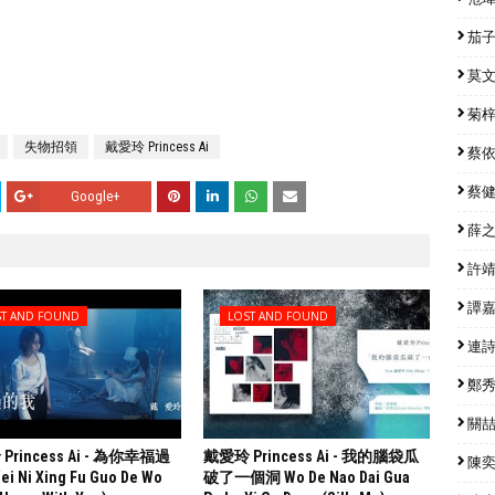
茄子蛋
莫文蔚
菊梓喬
失物招領
戴愛玲 Princess Ai
蔡依林
蔡健雅
Google+
薛之謙
許靖韻
譚嘉儀
ST AND FOUND
LOST AND FOUND
連詩雅
鄭秀文
關喆 
Princess Ai - 為你幸福過
戴愛玲 Princess Ai - 我的腦袋瓜
陳奕迅
i Ni Xing Fu Guo De Wo
破了一個洞 Wo De Nao Dai Gua