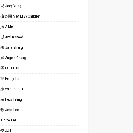
 Joey Yung
樂團 Men Envy Children
 A-Mei
 Ayal Komod
 Jane Zhang
 Angela Chang
 LaLa Hsu
 Penny Tai
 Wanting Qu
 Pets Tseng
 Jess Lee
CoCo Lee
 JJ Lin