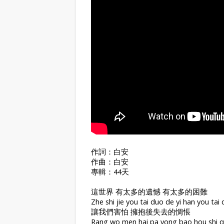
作詞：白安
作曲：白安
專輯：44天
這世界 有太多的遺憾 有太多的困難
Zhe shi jie you tai duo de yi han you tai
讓我們害怕 擁抱後失去的惆悵
Rang wo men hai pa yong bao hou shi 