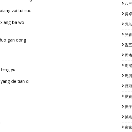
八三
xiang zai tui suo
吳卓源
 xiang ba wo
吳若希
吳青峰
 duo gan dong
告五人
周杰倫
周湯豪
o feng yu
周興哲
 yang de tian qi
品冠 
夏婉安
孫子涵
孫燕姿
i
家家 