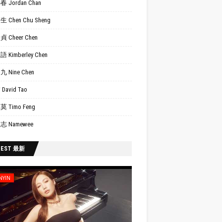
 Jordan Chan
 Chen Chu Sheng
 Cheer Chen
 Kimberley Chen
 Nine Chen
David Tao
 Timo Feng
志 Namewee
TEST 最新
NYIN