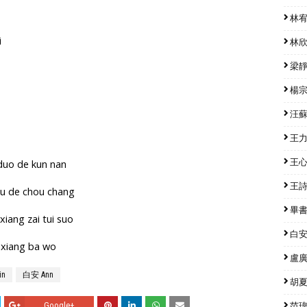
林宥嘉
i
林欣彤
梁靜茹
楊宗緯
汪蘇瀧
王力宏
王心凌
 duo de kun nan
王詩安
qu de chou chang
畢書盡
xiang zai tui suo
白安 
 xiang ba wo
盧廣仲
in
白安 Ann
胡夏 
Google+
范瑋琪