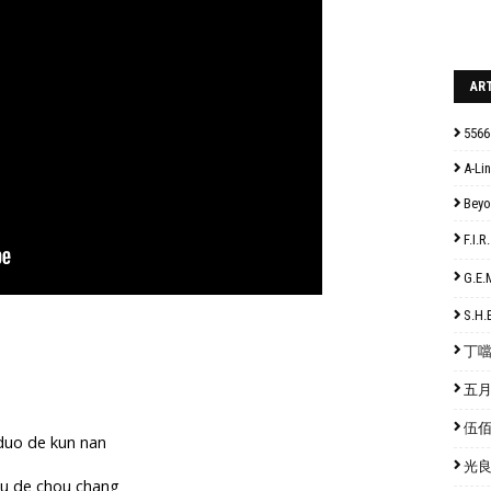
AR
5566
A-Lin
Bey
F.I
G.E
S.H.
丁噹 
五月天
伍佰 
 duo de kun nan
光良 
qu de chou chang