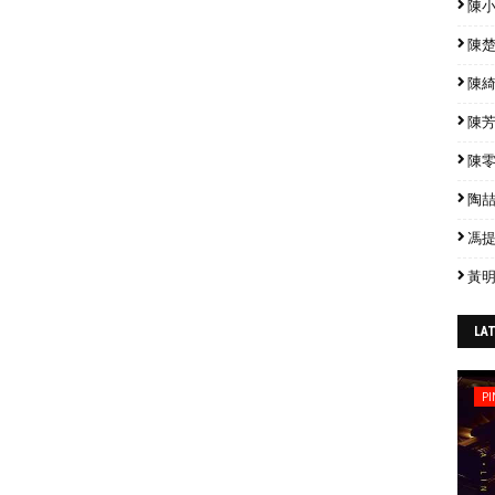
陳小春
陳楚生
陳綺貞
陳芳語
陳零九
陶喆 
馮提莫
黃明
LA
PI