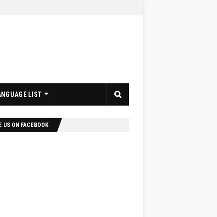
ANGUAGE LIST
E US ON FACEBOOK