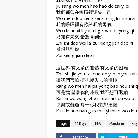
Jiu rang wo men hao hao de zai yi qi
我們都曾在愛情裡迷失自己
Wo men dou ceng zai ai qing li mi shi zi j
我的呼吸裡有你給我的勇氣
Wo de hu xi li you ni gei wo de yong qi
只知道未來 最想見到你
Zhi zhi dao wei lai zui xiang jian dao ni
最想見到你
Zui xiang jian dao ni
這世界 有太多的遺憾 有太多的困難
Zhe shi jie you tai duo de yi han you tai
讓我們害怕 擁抱後失去的惆悵
Rang wo men hai pa yong bao hou shi 
可是我 望著你的時候 我不想再退縮
Ke shi wo wang zhe ni de shi hou wo bu 
快樂或難過 每一秒我都想把握
Kuai le huo nan guo mei yi miao wo dou
Tags
44 Days
44天
Mandarin
Piny
Facebook
Twitter