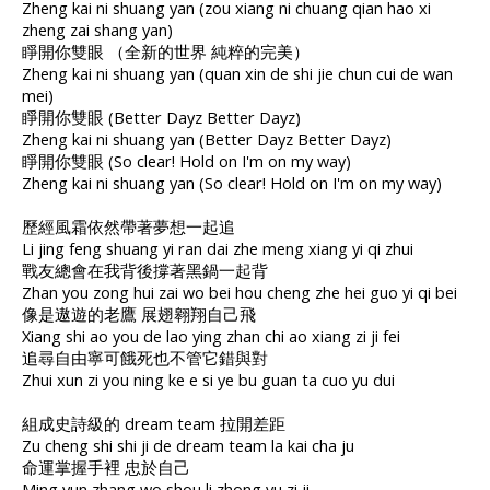
Zheng kai ni shuang yan (zou xiang ni chuang qian hao xi
zheng zai shang yan)
睜開你雙眼 （全新的世界 純粹的完美）
Zheng kai ni shuang yan (quan xin de shi jie chun cui de wan
mei)
睜開你雙眼 (Better Dayz Better Dayz)
Zheng kai ni shuang yan (Better Dayz Better Dayz)
睜開你雙眼 (So clear! Hold on I'm on my way)
Zheng kai ni shuang yan (So clear! Hold on I'm on my way)
歷經風霜依然帶著夢想一起追
Li jing feng shuang yi ran dai zhe meng xiang yi qi zhui
戰友總會在我背後撐著黑鍋一起背
Zhan you zong hui zai wo bei hou cheng zhe hei guo yi qi bei
像是遨遊的老鷹 展翅翱翔自己飛
Xiang shi ao you de lao ying zhan chi ao xiang zi ji fei
追尋自由寧可餓死也不管它錯與對
Zhui xun zi you ning ke e si ye bu guan ta cuo yu dui
組成史詩級的 dream team 拉開差距
Zu cheng shi shi ji de dream team la kai cha ju
命運掌握手裡 忠於自己
Ming yun zhang wo shou li zhong yu zi ji