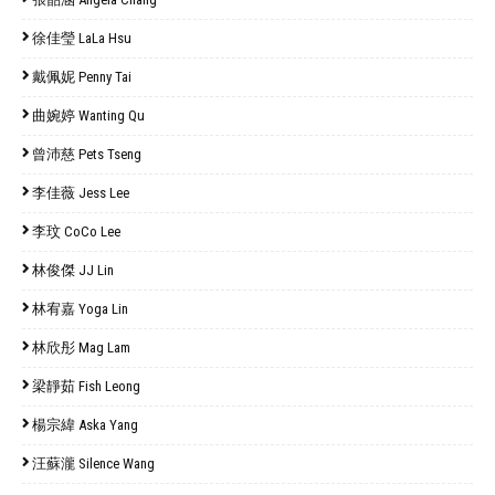
徐佳瑩 LaLa Hsu
戴佩妮 Penny Tai
曲婉婷 Wanting Qu
曾沛慈 Pets Tseng
李佳薇 Jess Lee
李玟 CoCo Lee
林俊傑 JJ Lin
林宥嘉 Yoga Lin
林欣彤 Mag Lam
梁靜茹 Fish Leong
楊宗緯 Aska Yang
汪蘇瀧 Silence Wang