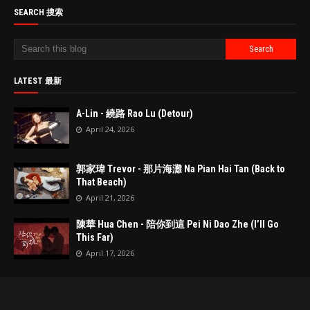
SEARCH 搜索
LATEST 最新
A-Lin - 繞路 Rao Lu (Detour)
April 24, 2026
郭家瑋 Trevor - 那片海灘 Na Pian Hai Tan (Back to
That Beach)
April 21, 2026
陳華 Hua Chen - 陪你到這 Pei Ni Dao Zhe (I’ll Go
This Far)
April 17, 2026