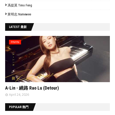
馮提莫 Timo Feng
黃明志 Namewee
LATEST 最新
PINYIN
// 'data:post.featuredImage resizeImage 480'
A-Lin - 繞路 Rao Lu (Detour)
April 24, 2026
POPULAR 熱門