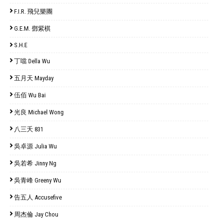
F.I.R. 飛兒樂團
G.E.M. 鄧紫棋
S.H.E
丁噹 Della Wu
五月天 Mayday
伍佰 Wu Bai
光良 Michael Wong
八三夭 831
吳卓源 Julia Wu
吳若希 Jinny Ng
吳青峰 Greeny Wu
告五人 Accusefive
周杰倫 Jay Chou