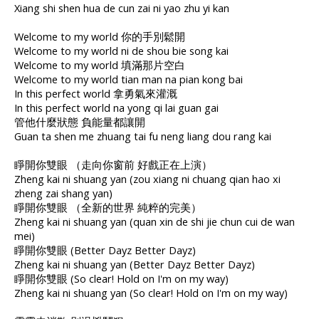
Xiang shi shen hua de cun zai ni yao zhu yi kan
Welcome to my world 你的手別鬆開
Welcome to my world ni de shou bie song kai
Welcome to my world 填滿那片空白
Welcome to my world tian man na pian kong bai
In this perfect world 拿勇氣來灌溉
In this perfect world na yong qi lai guan gai
管他什麼狀態 負能量都讓開
Guan ta shen me zhuang tai fu neng liang dou rang kai
睜開你雙眼 （走向你窗前 好戲正在上演）
Zheng kai ni shuang yan (zou xiang ni chuang qian hao xi
zheng zai shang yan)
睜開你雙眼 （全新的世界 純粹的完美）
Zheng kai ni shuang yan (quan xin de shi jie chun cui de wan
mei)
睜開你雙眼 (Better Dayz Better Dayz)
Zheng kai ni shuang yan (Better Dayz Better Dayz)
睜開你雙眼 (So clear! Hold on I'm on my way)
Zheng kai ni shuang yan (So clear! Hold on I'm on my way)