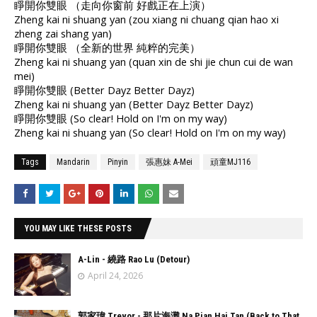
睜開你雙眼 （走向你窗前 好戲正在上演）
Zheng kai ni shuang yan (zou xiang ni chuang qian hao xi
zheng zai shang yan)
睜開你雙眼 （全新的世界 純粹的完美）
Zheng kai ni shuang yan (quan xin de shi jie chun cui de wan
mei)
睜開你雙眼 (Better Dayz Better Dayz)
Zheng kai ni shuang yan (Better Dayz Better Dayz)
睜開你雙眼 (So clear! Hold on I'm on my way)
Zheng kai ni shuang yan (So clear! Hold on I'm on my way)
Tags
Mandarin
Pinyin
張惠妹 A-Mei
頑童MJ116
YOU MAY LIKE THESE POSTS
A-Lin - 繞路 Rao Lu (Detour)
April 24, 2026
郭家瑋 Trevor - 那片海灘 Na Pian Hai Tan (Back to That