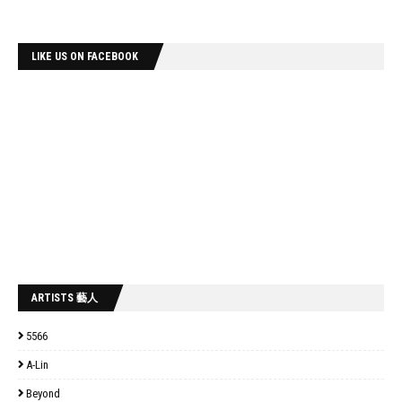
LIKE US ON FACEBOOK
ARTISTS 藝人
5566
A-Lin
Beyond