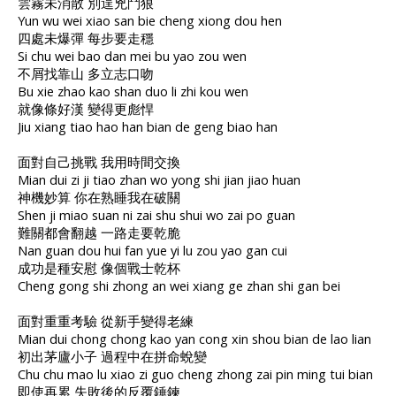
雲霧未消散 別逞兇鬥狠
Yun wu wei xiao san bie cheng xiong dou hen
四處未爆彈 每步要走穩
Si chu wei bao dan mei bu yao zou wen
不屑找靠山 多立志口吻
Bu xie zhao kao shan duo li zhi kou wen
就像條好漢 變得更彪悍
Jiu xiang tiao hao han bian de geng biao han
面對自己挑戰 我用時間交換
Mian dui zi ji tiao zhan wo yong shi jian jiao huan
神機妙算 你在熟睡我在破關
Shen ji miao suan ni zai shu shui wo zai po guan
難關都會翻越 一路走要乾脆
Nan guan dou hui fan yue yi lu zou yao gan cui
成功是種安慰 像個戰士乾杯
Cheng gong shi zhong an wei xiang ge zhan shi gan bei
面對重重考驗 從新手變得老練
Mian dui chong chong kao yan cong xin shou bian de lao lian
初出茅廬小子 過程中在拼命蛻變
Chu chu mao lu xiao zi guo cheng zhong zai pin ming tui bian
即使再累 失敗後的反覆錘鍊