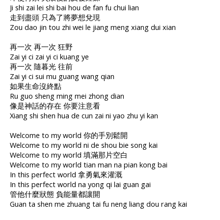
Ji shi zai lei shi bai hou de fan fu chui lian
走到盡頭 只為了將夢想兌現
Zou dao jin tou zhi wei le jiang meng xiang dui xian
再一次 再一次 狂野
Zai yi ci zai yi ci kuang ye
再一次 隨暮光 往前
Zai yi ci sui mu guang wang qian
如果生命沒終點
Ru guo sheng ming mei zhong dian
像是神話的存在 你要注意看
Xiang shi shen hua de cun zai ni yao zhu yi kan
Welcome to my world 你的手別鬆開
Welcome to my world ni de shou bie song kai
Welcome to my world 填滿那片空白
Welcome to my world tian man na pian kong bai
In this perfect world 拿勇氣來灌溉
In this perfect world na yong qi lai guan gai
管他什麼狀態 負能量都讓開
Guan ta shen me zhuang tai fu neng liang dou rang kai