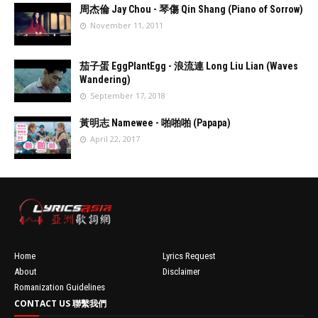
周杰倫 Jay Chou - 琴傷 Qin Shang (Piano of Sorrow)
November 11, 2011
//
'data:post.fea
茄子蛋 EggPlantEgg - 浪流連 Long Liu Lian (Waves
turedImage
Wandering)
resizeImage
September 17, 2018
100'
//
'data:post.fea
黃明志 Namewee - 啪啪啪 (Papapa)
turedImage
April 22, 2017
resizeImage
100'
//
'data:post.fea
turedImage
resizeImage
100'
Home
Lyrics Request
About
Disclaimer
Romanization Guidelines
CONTACT US 聯繫我們