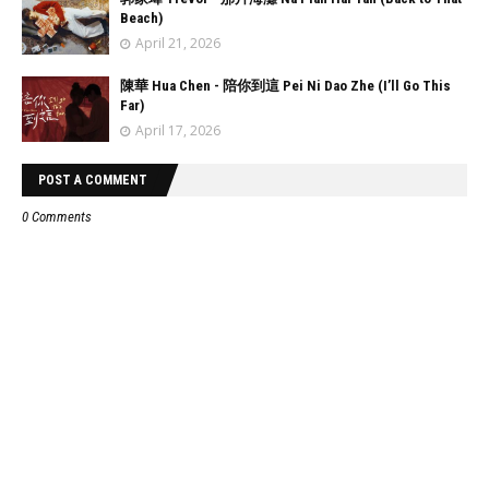
Beach)
April 21, 2026
陳華 Hua Chen - 陪你到這 Pei Ni Dao Zhe (I’ll Go This
Far)
April 17, 2026
POST A COMMENT
0 Comments