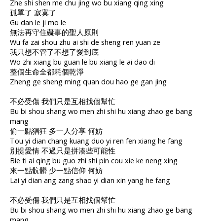
Zhe shi shen me chu jing wo bu xiang qing xing
孤單了 寂寞了
Gu dan le ji mo le
無法再守住礙事的聖人原則
Wu fa zai shou zhu ai shi de sheng ren yuan ze
我只想不管了不想了愛到底
Wo zhi xiang bu guan le bu xiang le ai dao di
整個生命全都耗個乾淨
Zheng ge sheng ming quan dou hao ge gan jing
不必受傷 我們只是互相找個幫忙
Bu bi shou shang wo men zhi shi hu xiang zhao ge bang
mang
偷一點猖狂 多一人分享 何妨
Tou yi dian chang kuang duo yi ren fen xiang he fang
別提愛情 不過只是拼湊些可能性
Bie ti ai qing bu guo zhi shi pin cou xie ke neng xing
來一點骯髒 少一點信仰 何妨
Lai yi dian ang zang shao yi dian xin yang he fang
不必受傷 我們只是互相找個幫忙
Bu bi shou shang wo men zhi shi hu xiang zhao ge bang
mang