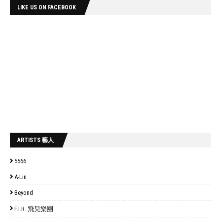
LIKE US ON FACEBOOK
ARTISTS 藝人
5566
A-Lin
Beyond
F.I.R. 飛兒樂團