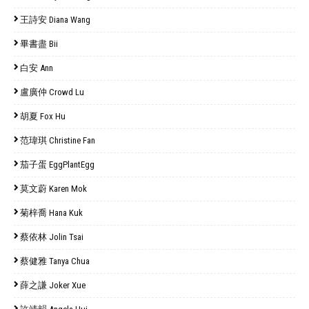
王詩安 Diana Wang
畢書盡 Bii
白安 Ann
盧廣仲 Crowd Lu
胡夏 Fox Hu
范瑋琪 Christine Fan
茄子蛋 EggPlantEgg
莫文蔚 Karen Mok
菊梓喬 Hana Kuk
蔡依林 Jolin Tsai
蔡健雅 Tanya Chua
薛之謙 Joker Xue