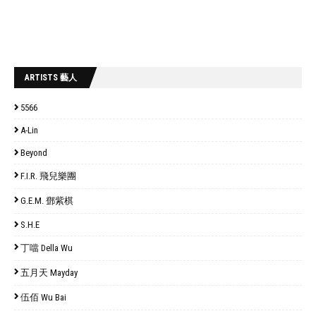
ARTISTS 藝人
5566
A-Lin
Beyond
F.I.R. 飛兒樂團
G.E.M. 鄧紫棋
S.H.E
丁噹 Della Wu
五月天 Mayday
伍佰 Wu Bai