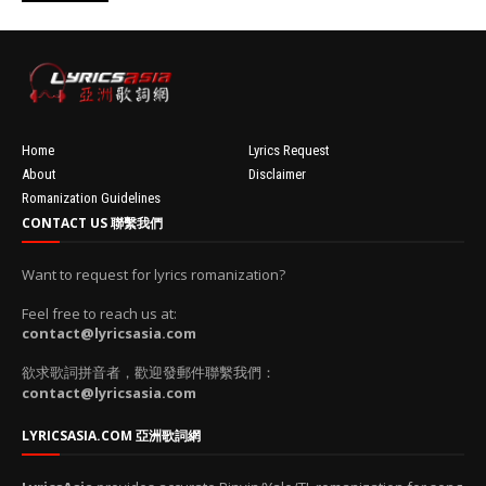
//
'data:post.fea
turedImage
resizeImage
100'
Home
Lyrics Request
About
Disclaimer
Romanization Guidelines
CONTACT US 聯繫我們
Want to request for lyrics romanization?
Feel free to reach us at:
contact@lyricsasia.com
欲求歌詞拼音者，歡迎發郵件聯繫我們：
contact@lyricsasia.com
LYRICSASIA.COM 亞洲歌詞網