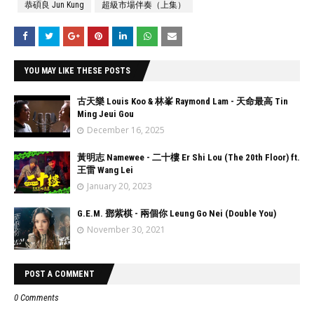
恭碩良 Jun Kung
超級市場伴奏（上集）
YOU MAY LIKE THESE POSTS
古天樂 Louis Koo & 林峯 Raymond Lam - 天命最高 Tin
Ming Jeui Gou
December 16, 2025
黃明志 Namewee - 二十樓 Er Shi Lou (The 20th Floor) ft.
王雷 Wang Lei
January 20, 2023
G.E.M. 鄧紫棋 - 兩個你 Leung Go Nei (Double You)
November 30, 2021
POST A COMMENT
0 Comments