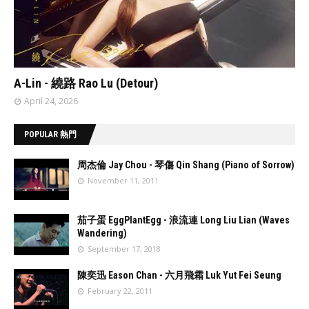
// 'data:post.featuredImage resizeImage 480'
A-Lin - 繞路 Rao Lu (Detour)
April 24, 2026
POPULAR 熱門
周杰倫 Jay Chou - 琴傷 Qin Shang (Piano of Sorrow)
November 11, 2011
//
'data:post.fea
茄子蛋 EggPlantEgg - 浪流連 Long Liu Lian (Waves
turedImage
Wandering)
resizeImage
September 17, 2018
100'
//
'data:post.fea
陳奕迅 Eason Chan - 六月飛霜 Luk Yut Fei Seung
turedImage
February 22, 2011
resizeImage
100'