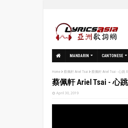
MANDARIN
CANTONESE
Home
蔡佩軒 Ariel Tsai
蔡佩軒 Ariel Tsai - 心跳 Xin
蔡佩軒 Ariel Tsai - 心跳 X
April 30, 2019