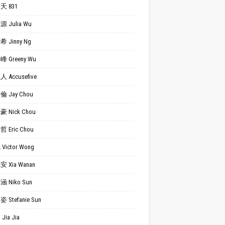
夭 831
 Julia Wu
 Jinny Ng
 Greeny Wu
 Accusefive
 Jay Chou
 Nick Chou
 Eric Chou
Victor Wong
 Xia Wanan
 Niko Sun
 Stefanie Sun
Jia Jia