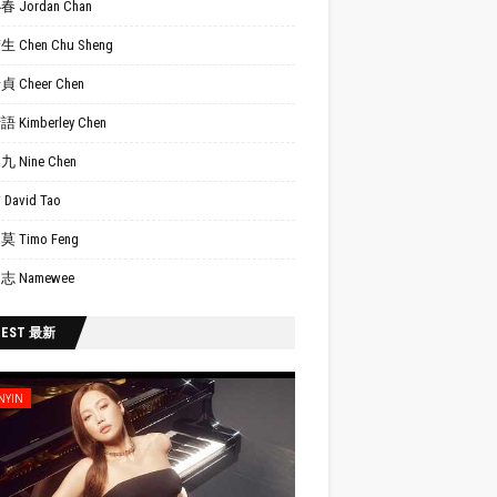
 Jordan Chan
 Chen Chu Sheng
 Cheer Chen
 Kimberley Chen
 Nine Chen
David Tao
 Timo Feng
志 Namewee
TEST 最新
NYIN