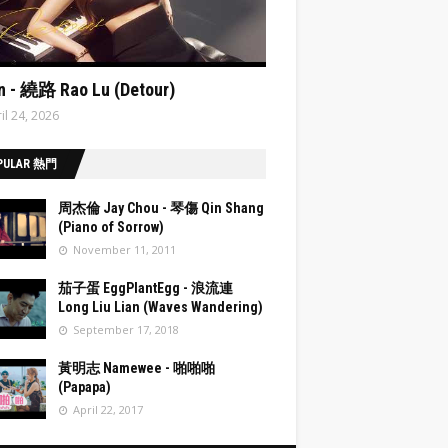
ata:post.featuredImage resizeImage 480'
n - 繞路 Rao Lu (Detour)
il 24, 2026
PULAR 熱門
周杰倫 Jay Chou - 琴傷 Qin Shang
(Piano of Sorrow)
November 11, 2011
post.fea
茄子蛋 EggPlantEgg - 浪流連
Image
Long Liu Lian (Waves Wandering)
eImage
September 17, 2018
post.fea
黃明志 Namewee - 啪啪啪
Image
(Papapa)
eImage
April 22, 2017
post.fea