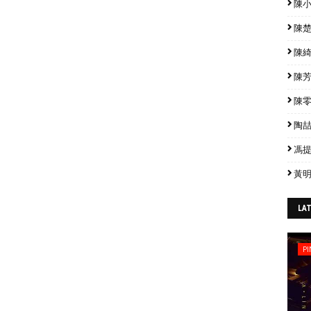
陳小春
陳楚生
陳綺貞
陳芳語
陳零九
陶喆 
馮提莫
黃明
LA
PI