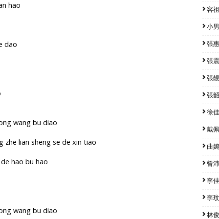
an hao
容祖兒
小男孩
de dao
張惠妹
張震嶽
張靚穎
o
張韶涵
徐佳瑩
zhong wang bu diao
戴佩妮
 zhe lian sheng se de xin tiao
曲婉婷
o de hao bu hao
曾沛慈
李佳薇
李玟 
zhong wang bu diao
林俊傑