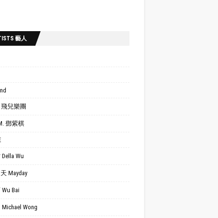
TISTS 藝人
ond
.R. 飛兒樂團
.M. 鄧紫棋
E
Della Wu
 Mayday
Wu Bai
Michael Wong