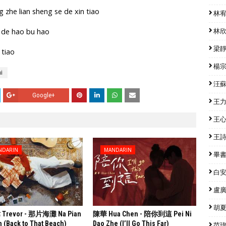
 zhe lian sheng se de xin tiao
林宥嘉
o de hao bu hao
林欣彤
梁靜茹
 tiao
楊宗緯
i
汪蘇瀧
Google+
王力宏
王心凌
王詩安
NDARIN
MANDARIN
畢書盡
白安 
盧廣仲
胡夏 
revor - 那片海灘 Na Pian
陳華 Hua Chen - 陪你到這 Pei Ni
n (Back to That Beach)
Dao Zhe (I’ll Go This Far)
范瑋琪