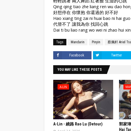
輕輕跳著 兩人舞蹈 紅著臉 生澀的心跳
Qing qing tiao zhe liang ren wu dao hong
好想停在 你懷抱 你還過的 好不好
Hao xiang ting zai ni huai bao ni hai gu
代替不了 讓我為你 找回心跳
Dai ti bu liao rang wo wei ni zhao hui xin
Tags
Mandarin
Pinyin
蔡佩軒 Ariel Tsa
Facebook
Twitter
YOU MAY LIKE THESE POSTS
A-LIN
MA
A-Lin - 繞路 Rao Lu (Detour)
郭家瑋 T
Hai Ta