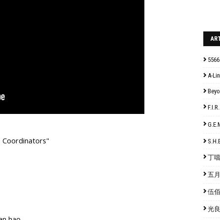
AR
5566
A-Lin
Bey
F.I
G.E
 Coordinators"
S.H.
丁噹 
五月天
伍佰 
光良 
an hao