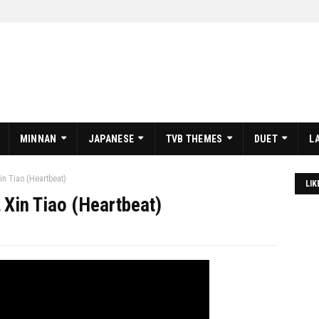
MINNAN
JAPANESE
TVB THEMES
DUET
L
 Tiao (Heartbeat)
LIK
in Tiao (Heartbeat)