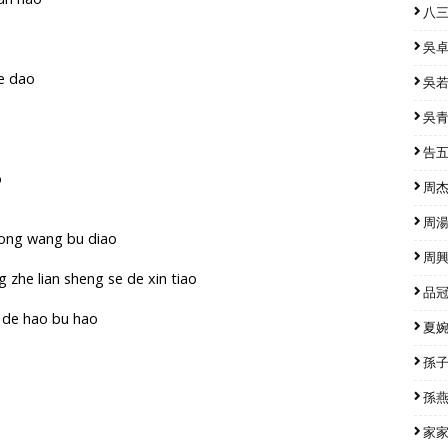
八三
吳卓源
de dao
吳若希
吳青峰
告五人
o
周杰倫
周湯豪
zhong wang bu diao
周興哲
 zhe lian sheng se de xin tiao
品冠 
o de hao bu hao
夏婉安
孫子涵
孫燕姿
家家 