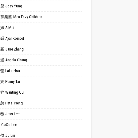
 Joey Yung
樂團 Men Envy Children
 A-Mei
 Ayal Komod
 Jane Zhang
 Angela Chang
 LaLa Hsu
 Penny Tai
 Wanting Qu
 Pets Tseng
 Jess Lee
CoCo Lee
 JJ Lin