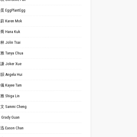
 EggPlantEgg
 Karen Mok
 Hana Kuk
 Jolin Tsai
 Tanya Chua
 Joker Xue
 Angela Hui
 Kayee Tam
 Shiga Lin
 Sammi Cheng
Grady Guan
 Eason Chan