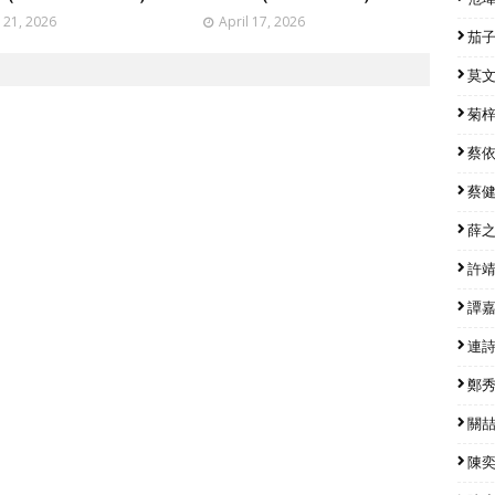
l 21, 2026
April 17, 2026
茄子蛋
莫文蔚
菊梓喬
蔡依林
蔡健雅
薛之謙
許靖韻
譚嘉儀
連詩雅
鄭秀文
關喆 
陳奕迅