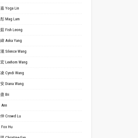
 Yoga Lin
 Mag Lam
 Fish Leong
 Aska Yang
 Silence Wang
 Leehom Wang
 Cyndi Wang
 Diana Wang
 Bii
Ann
 Crowd Lu
Fox Hu
 Christine Fan