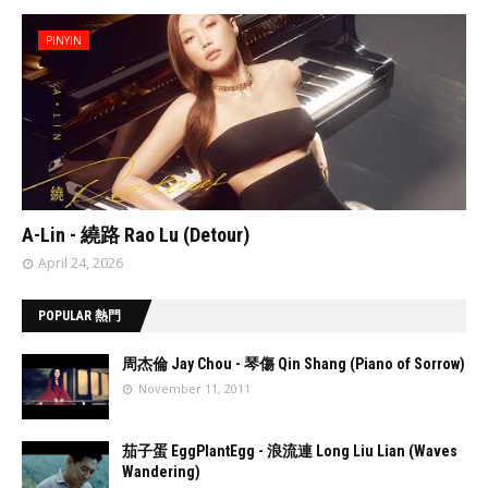
PINYIN
// 'data:post.featuredImage resizeImage 480'
A-Lin - 繞路 Rao Lu (Detour)
April 24, 2026
POPULAR 熱門
周杰倫 Jay Chou - 琴傷 Qin Shang (Piano of Sorrow)
November 11, 2011
//
'data:post.fea
茄子蛋 EggPlantEgg - 浪流連 Long Liu Lian (Waves
turedImage
Wandering)
resizeImage