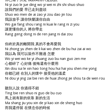
Ni yi zuo le jue ding wo yi wei ni zhi shi shuo shuo
說我們的愛 早已走到盡頭
Shuo wo men de ai zao yi zou dao jin tou
我該放手 讓你快樂讓你自由
Wo gai fang shou rang ni kuai le rang ni zi you
讓更懂你的人 將你帶走
Rang geng dong ni de ren jiang ni dai zou
你終於真的離開我 真的不會再愛我
Ni zhong yu zhen de li kai wo zhen de bu hui zai ai wo
我以為 我可以裝作不難過 怎麼
Wo yi wei wo ke yi zhuang zuo bu nan guo zen me
心都碎了 心好痛 後悔還有什麼用
Xin dou sui le xin hao tong hou hui hai you shen me yong
你都已經 在別人的懷中 接受他的溫柔
Ni dou yi jing zai bie ren de huai zhong jie shou ta de wen rou
聽別人說 你過得不錯
Ting bie ren shuo ni guo de bu cuo
馬上就有新的依靠 新的生活
Ma shang jiu you xin de yi kao xin de sheng huo
而我還停留 在懷念你的時候