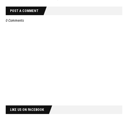
POST A COMMENT
0 Comments
LIKE US ON FACEBOOK