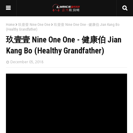
Home
玖壹壹 Nine One One
玖壹壹 Nine One One - 健康伯 Jian Kang Bo
(Healthy Grandfather)
玖壹壹 Nine One One - 健康伯 Jian
Kang Bo (Healthy Grandfather)
December 05, 2018