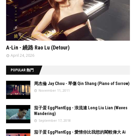
// 'data:post.featuredImage resizeImage 480'
A-Lin - 繞路 Rao Lu (Detour)
April 24, 2026
POPULAR 熱門
周杰倫 Jay Chou - 琴傷 Qin Shang (Piano of Sorrow)
November 11, 2011
//
'data:post.fea
茄子蛋 EggPlantEgg - 浪流連 Long Liu Lian (Waves
turedImage
Wandering)
resizeImage
September 17, 2018
100'
//
'data:post.fea
茄子蛋 EggPlantEgg - 愛情你比我想的閣較偉大 Ai
turedImage