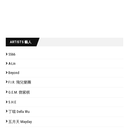
ARTISTS 藝人
5566
A-Lin
Beyond
F.I.R. 飛兒樂團
G.E.M. 鄧紫棋
S.H.E
丁噹 Della Wu
五月天 Mayday