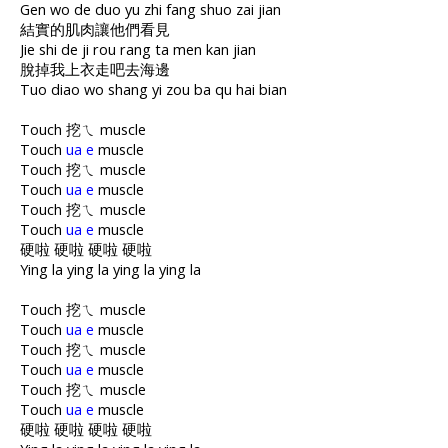
Gen wo de duo yu zhi fang shuo zai jian
結實的肌肉讓他們看見
Jie shi de ji rou rang ta men kan jian
脫掉我上衣走吧去海邊
Tuo diao wo shang yi zou ba qu hai bian
Touch 挖ㄟ muscle
Touch
ua e
muscle
Touch 挖ㄟ muscle
Touch
ua e
muscle
Touch 挖ㄟ muscle
Touch
ua e
muscle
硬啦 硬啦 硬啦 硬啦
Ying la ying la ying la ying la
Touch 挖ㄟ muscle
Touch
ua e
muscle
Touch 挖ㄟ muscle
Touch
ua e
muscle
Touch 挖ㄟ muscle
Touch
ua e
muscle
硬啦 硬啦 硬啦 硬啦