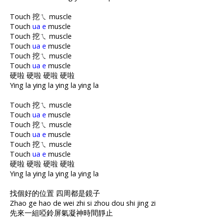
Touch 挖ㄟ muscle
Touch
ua e
muscle
Touch 挖ㄟ muscle
Touch
ua e
muscle
Touch 挖ㄟ muscle
Touch
ua e
muscle
硬啦 硬啦 硬啦 硬啦
Ying la ying la ying la ying la
Touch 挖ㄟ muscle
Touch
ua e
muscle
Touch 挖ㄟ muscle
Touch
ua e
muscle
Touch 挖ㄟ muscle
Touch
ua e
muscle
硬啦 硬啦 硬啦 硬啦
Ying la ying la ying la ying la
找個好的位置 四周都是鏡子
Zhao ge hao de wei zhi si zhou dou shi jing zi
先來一組啞鈴屏氣凝神時間靜止