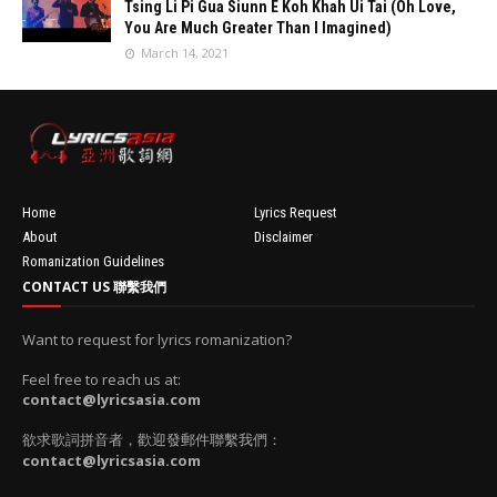
Tsing Li Pi Gua Siunn E Koh Khah Ui Tai (Oh Love,
resizeImage
You Are Much Greater Than I Imagined)
100'
//
March 14, 2021
'data:post.fea
turedImage
resizeImage
100'
Home
Lyrics Request
About
Disclaimer
Romanization Guidelines
CONTACT US 聯繫我們
Want to request for lyrics romanization?
Feel free to reach us at:
contact@lyricsasia.com
欲求歌詞拼音者，歡迎發郵件聯繫我們：
contact@lyricsasia.com