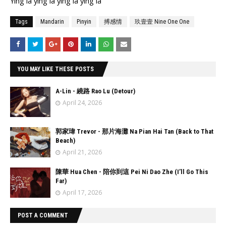
Ying la ying la ying la ying la
Tags
Mandarin
Pinyin
搏感情
玖壹壹 Nine One One
YOU MAY LIKE THESE POSTS
A-Lin - 繞路 Rao Lu (Detour)
April 24, 2026
郭家瑋 Trevor - 那片海灘 Na Pian Hai Tan (Back to That
Beach)
April 21, 2026
陳華 Hua Chen - 陪你到這 Pei Ni Dao Zhe (I’ll Go This
Far)
April 17, 2026
POST A COMMENT