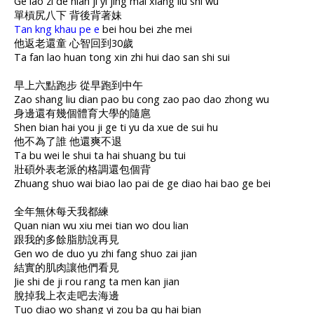
Ge lao zi de nian ji yi jing mai xiang liu shi wu
單槓尻八下 背後背著妹
Tan kng khau pe e
bei hou bei zhe mei
他返老還童 心智回到30歲
Ta fan lao huan tong xin zhi hui dao san shi sui
早上六點跑步 從早跑到中午
Zao shang liu dian pao bu cong zao pao dao zhong wu
身邊還有幾個體育大學的隨扈
Shen bian hai you ji ge ti yu da xue de sui hu
他不為了誰 他還爽不退
Ta bu wei le shui ta hai shuang bu tui
壯碩外表老派的格調還包個背
Zhuang shuo wai biao lao pai de ge diao hai bao ge bei
全年無休每天我都練
Quan nian wu xiu mei tian wo dou lian
跟我的多餘脂肪說再見
Gen wo de duo yu zhi fang shuo zai jian
結實的肌肉讓他們看見
Jie shi de ji rou rang ta men kan jian
脫掉我上衣走吧去海邊
Tuo diao wo shang yi zou ba qu hai bian