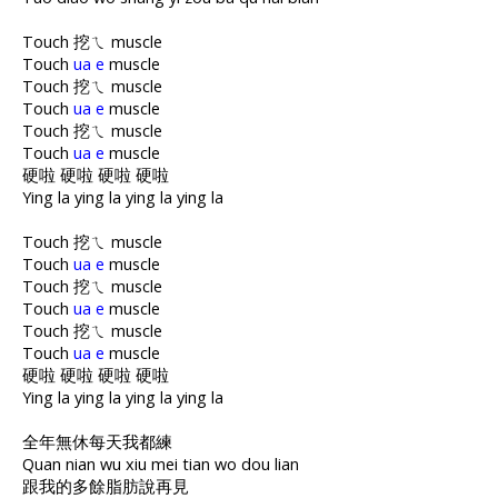
Touch 挖ㄟ muscle
Touch
ua e
muscle
Touch 挖ㄟ muscle
Touch
ua e
muscle
Touch 挖ㄟ muscle
Touch
ua e
muscle
硬啦 硬啦 硬啦 硬啦
Ying la ying la ying la ying la
Touch 挖ㄟ muscle
Touch
ua e
muscle
Touch 挖ㄟ muscle
Touch
ua e
muscle
Touch 挖ㄟ muscle
Touch
ua e
muscle
硬啦 硬啦 硬啦 硬啦
Ying la ying la ying la ying la
全年無休每天我都練
Quan nian wu xiu mei tian wo dou lian
跟我的多餘脂肪說再見