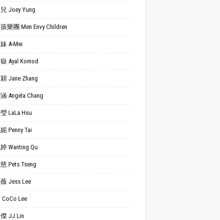
 Joey Yung
樂團 Men Envy Children
 A-Mei
 Ayal Komod
 Jane Zhang
 Angela Chang
 LaLa Hsu
 Penny Tai
 Wanting Qu
 Pets Tseng
 Jess Lee
CoCo Lee
 JJ Lin