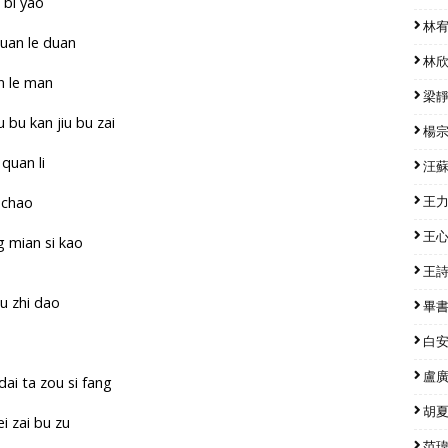
i bi yao
林宥嘉
duan le duan
林欣彤
an le man
梁靜茹
 bu kan jiu bu zai
楊宗緯
quan li
汪蘇瀧
i chao
王力宏
王心凌
g mian si kao
王詩安
u zhi dao
畢書盡
白安 
盧廣仲
dai ta zou si fang
胡夏 
ei zai bu zu
范瑋琪