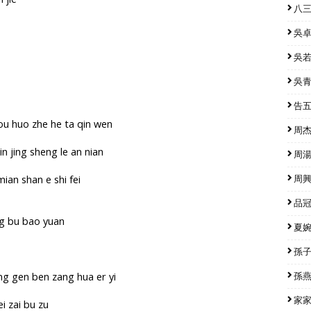
八三
吳卓源
吳若希
吳青峰
告五人
ou huo zhe he ta qin wen
周杰倫
in jing sheng le an nian
周湯豪
 mian shan e shi fei
周興哲
品冠 
ng bu bao yuan
夏婉安
孫子涵
ang gen ben zang hua er yi
孫燕姿
家家 
ei zai bu zu