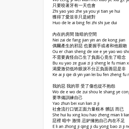
只要咬著牙有一天也會
Zhi yao yao zhe ya you yi tian ye hui
獲得了愛並非只是絕對
Huo de le ai bing fei zhi shi jue dui
內在的房間 陰暗的空間
Nei zai de fang jian yin an de kong jian
偶爾產生的邪惡 也要握手或者和他親吻
Ou er chan sheng de xie e ye yao wo sh
不需要責怪自己生了負面心竟生了暗念
Bu xu yao ze guai zi ji sheng le fu mian x
渴愛激切低吟眼淚不分正負面善惡是非
Ke ai ji qie di yin yan lei bu fen zheng fu
我的惡 我的罪 受了傷也從不抱怨
Wo de e wo de zui shou le shang ye co
要準備訓練自己
Yao zhun bei xun lian zi ji
社會流行口號正面力量根本 髒話 而已
She hui liu xing kou hao zheng mian li li
惡裡 暗中 激情 忌妒擁抱自己內在不足
E li an zhong ji qing ji du yong bao zi ji n