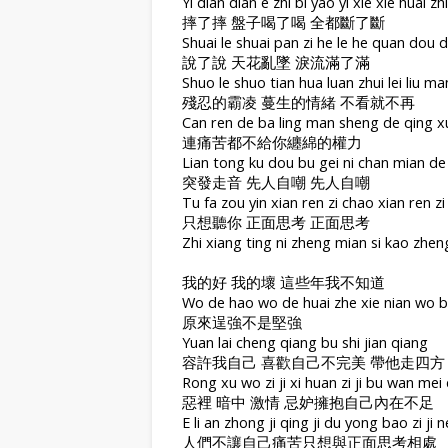
Yi dian dian e zhi bi yao yi xie xie huai zh
摔了摔 盤子喝了喝 全都斷了斷
Shuai le shuai pan zi he le he quan dou 
說了說 天花亂墜 淚流滿了滿
Shuo le shuo tian hua luan zhui lei liu m
殘忍的霸凌 蔓生的情緒 不看就不再
Can ren de ba ling man sheng de qing xu
連痛苦都不給你纏綿的權力
Lian tong ku dou bu gei ni chan mian de 
突發走音 先人自嘲 先人自嘲
Tu fa zou yin xian ren zi chao xian ren z
只想聽你 正面思考 正面思考
Zhi xiang ting ni zheng mian si kao zhen
我的好 我的壞 這些年我不知道
Wo de hao wo de huai zhe xie nian wo b
原來逞強不是堅強
Yuan lai cheng qiang bu shi jian qiang
容許我自己 喜歡自己不完美 帶他走四方
Rong xu wo zi ji xi huan zi ji bu wan mei 
惡裡 暗中 激情 忌妒擁抱自己內在不足
E li an zhong ji qing ji du yong bao zi ji n
人們不讓自己痛苦只想與正面思考相處