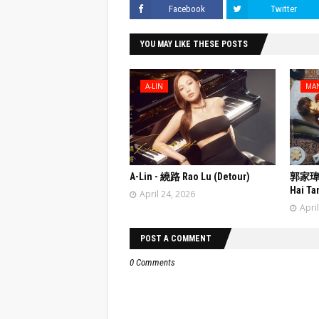
Facebook
Twitter
YOU MAY LIKE THESE POSTS
A-LIN
MA
A-Lin - 繞路 Rao Lu (Detour)
郭家瑋 T
Hai Ta
April 24, 2026
Apri
POST A COMMENT
0 Comments