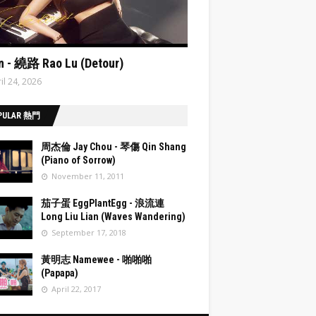
ata:post.featuredImage resizeImage 480'
n - 繞路 Rao Lu (Detour)
il 24, 2026
PULAR 熱門
周杰倫 Jay Chou - 琴傷 Qin Shang
(Piano of Sorrow)
November 11, 2011
post.fea
茄子蛋 EggPlantEgg - 浪流連
Image
Long Liu Lian (Waves Wandering)
eImage
September 17, 2018
post.fea
黃明志 Namewee - 啪啪啪
Image
(Papapa)
eImage
April 22, 2017
post.fea