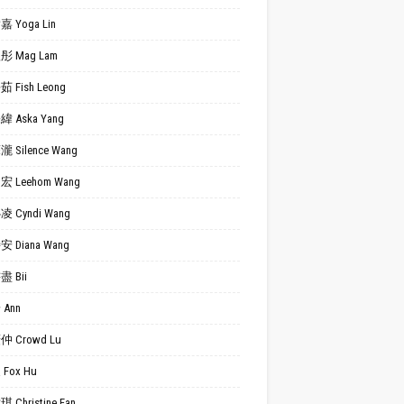
 Yoga Lin
 Mag Lam
 Fish Leong
 Aska Yang
 Silence Wang
 Leehom Wang
 Cyndi Wang
 Diana Wang
 Bii
Ann
 Crowd Lu
Fox Hu
 Christine Fan