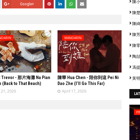
陳小春
Google+
陳楚生
陳綺貞
陳芳語
NDARIN
MANDARIN
陳零九
陶喆 
馮提莫
revor - 那片海灘 Na Pian
陳華 Hua Chen - 陪你到這 Pei Ni
黃明
n (Back to That Beach)
Dao Zhe (I’ll Go This Far)
l 21, 2026
April 17, 2026
LA
PI