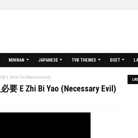
MINNAN
JAPANESE
TVB THEMES
DUET
L
E Zhi Bi Yao (Necessary Evil)
LIK
 E Zhi Bi Yao (Necessary Evil)