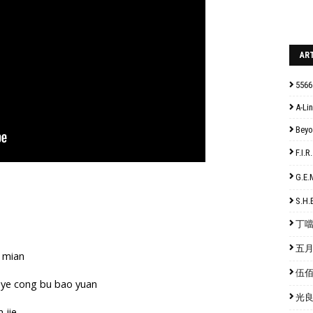
AR
5566
A-Lin
Bey
F.I
G.E
S.H.
丁噹 
五月天
 mian
伍佰 
 ye cong bu bao yuan
光良 
 jie