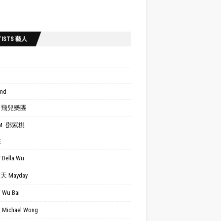
TISTS 藝人
ond
.R. 飛兒樂團
.M. 鄧紫棋
E
Della Wu
 Mayday
Wu Bai
Michael Wong