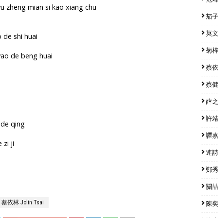
yu zheng mian si kao xiang chu
茄子蛋
莫文蔚
 de shi huai
菊梓喬
 yao de beng huai
蔡依林
蔡健雅
薛之謙
許靖韻
 de qing
譚嘉儀
zi ji
連詩雅
鄭秀文
關喆 
蔡依林 Jolin Tsai
陳奕迅