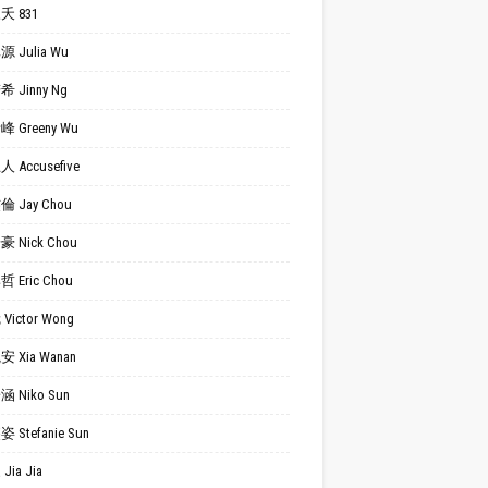
夭 831
 Julia Wu
 Jinny Ng
 Greeny Wu
 Accusefive
 Jay Chou
 Nick Chou
 Eric Chou
Victor Wong
 Xia Wanan
 Niko Sun
 Stefanie Sun
Jia Jia