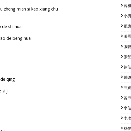
容祖兒
yu zheng mian si kao xiang chu
小男孩
 de shi huai
張惠妹
張震嶽
 yao de beng huai
張靚穎
張韶涵
徐佳瑩
戴佩妮
 de qing
曲婉婷
zi ji
曾沛慈
李佳薇
李玟 
林俊傑