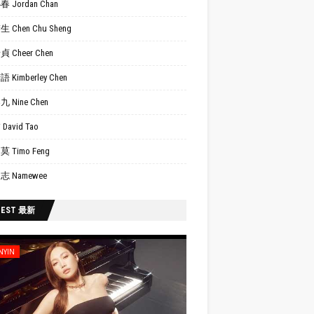
 Jordan Chan
 Chen Chu Sheng
 Cheer Chen
 Kimberley Chen
 Nine Chen
David Tao
 Timo Feng
志 Namewee
TEST 最新
NYIN