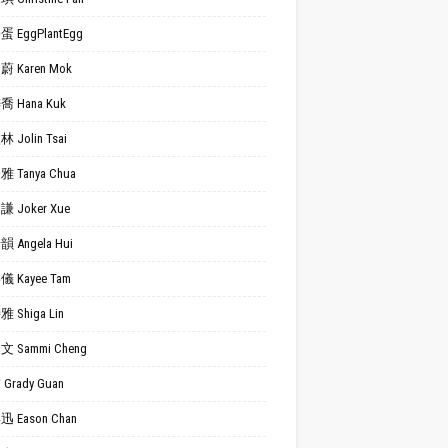
 EggPlantEgg
 Karen Mok
 Hana Kuk
 Jolin Tsai
 Tanya Chua
 Joker Xue
 Angela Hui
 Kayee Tam
 Shiga Lin
 Sammi Cheng
Grady Guan
 Eason Chan