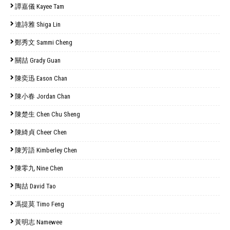
譚嘉儀 Kayee Tam
連詩雅 Shiga Lin
鄭秀文 Sammi Cheng
關喆 Grady Guan
陳奕迅 Eason Chan
陳小春 Jordan Chan
陳楚生 Chen Chu Sheng
陳綺貞 Cheer Chen
陳芳語 Kimberley Chen
陳零九 Nine Chen
陶喆 David Tao
馮提莫 Timo Feng
黃明志 Namewee