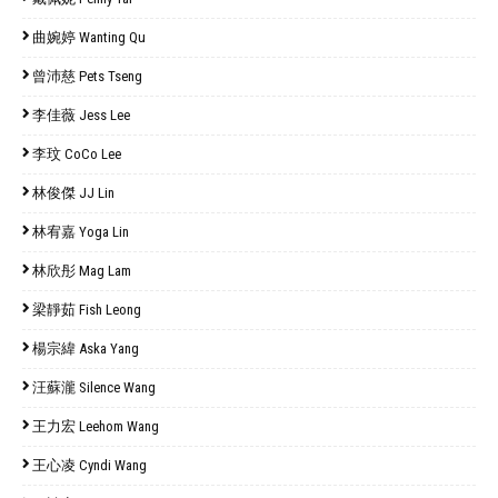
曲婉婷 Wanting Qu
曾沛慈 Pets Tseng
李佳薇 Jess Lee
李玟 CoCo Lee
林俊傑 JJ Lin
林宥嘉 Yoga Lin
林欣彤 Mag Lam
梁靜茹 Fish Leong
楊宗緯 Aska Yang
汪蘇瀧 Silence Wang
王力宏 Leehom Wang
王心凌 Cyndi Wang