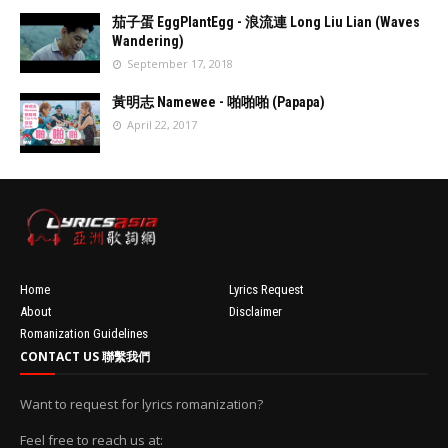
//
'data:post.fea
茄子蛋 EggPlantEgg - 浪流連 Long Liu Lian (Waves
turedImage
Wandering)
resizeImage
September 17, 2018
100'
//
'data:post.fea
黃明志 Namewee - 啪啪啪 (Papapa)
turedImage
April 22, 2017
resizeImage
100'
//
'data:post.fea
turedImage
resizeImage
100'
Home
Lyrics Request
About
Disclaimer
Romanization Guidelines
CONTACT US 聯繫我們
Want to request for lyrics romanization?
Feel free to reach us at: