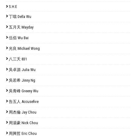
S.H.E
丁噹 Della Wu
五月天 Mayday
伍佰 Wu Bai
光良 Michael Wong
八三夭 831
吳卓源 Julia Wu
吳若希 Jinny Ng
吳青峰 Greeny Wu
告五人 Accusefive
周杰倫 Jay Chou
周湯豪 Nick Chou
周興哲 Eric Chou