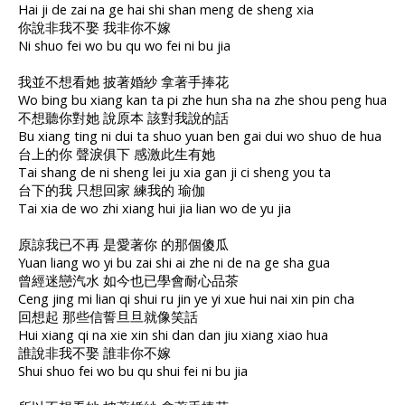
Hai ji de zai na ge hai shi shan meng de sheng xia
你說非我不娶 我非你不嫁
Ni shuo fei wo bu qu wo fei ni bu jia
我並不想看她 披著婚紗 拿著手捧花
Wo bing bu xiang kan ta pi zhe hun sha na zhe shou peng hua
不想聽你對她 說原本 該對我說的話
Bu xiang ting ni dui ta shuo yuan ben gai dui wo shuo de hua
台上的你 聲淚俱下 感激此生有她
Tai shang de ni sheng lei ju xia gan ji ci sheng you ta
台下的我 只想回家 練我的 瑜伽
Tai xia de wo zhi xiang hui jia lian wo de yu jia
原諒我已不再 是愛著你 的那個傻瓜
Yuan liang wo yi bu zai shi ai zhe ni de na ge sha gua
曾經迷戀汽水 如今也已學會耐心品茶
Ceng jing mi lian qi shui ru jin ye yi xue hui nai xin pin cha
回想起 那些信誓旦旦就像笑話
Hui xiang qi na xie xin shi dan dan jiu xiang xiao hua
誰說非我不娶 誰非你不嫁
Shui shuo fei wo bu qu shui fei ni bu jia