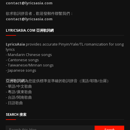
contact@lyricsasia.com
欲求歌詞拼音者，歡迎發郵件聯繫我們：
contact@lyricsasia.com
LYRICSASIA.COM 亞洲歌詞網
LyricsAsia
provides accurate Pinyin/Yale/TL romanization for song
lyrics
- Mandarin Chinese songs
- Cantonese songs
- Taiwanese/Minnan songs
- Japanese songs
亞洲歌詞網
為您提供標準並準確的歌詞拼音（漢語/耶魯/台羅）
- 華語/中文歌曲
- 粵語/廣東歌曲
- 台語/閩南歌曲
- 日語歌曲
SEARCH 搜索