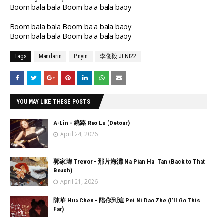
Boom bala bala Boom bala bala baby
Boom bala bala Boom bala bala baby
Boom bala bala Boom bala bala baby
Tags
Mandarin
Pinyin
李俊毅 JUNI22
YOU MAY LIKE THESE POSTS
A-Lin - 繞路 Rao Lu (Detour)
April 24, 2026
郭家瑋 Trevor - 那片海灘 Na Pian Hai Tan (Back to That
Beach)
April 21, 2026
陳華 Hua Chen - 陪你到這 Pei Ni Dao Zhe (I’ll Go This
Far)