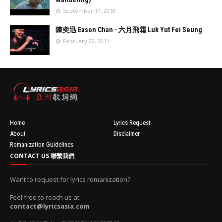
resizeImage
September 17, 2018
100'
//
'data:post.fea
陳奕迅 Eason Chan - 六月飛霜 Luk Yut Fei Seung
turedImage
February 22, 2011
resizeImage
100'
//
'data:post.fea
turedImage
resizeImage
100'
Home
Lyrics Request
About
Disclaimer
Romanization Guidelines
CONTACT US 聯繫我們
Want to request for lyrics romanization?
Feel free to reach us at:
contact@lyricsasia.com