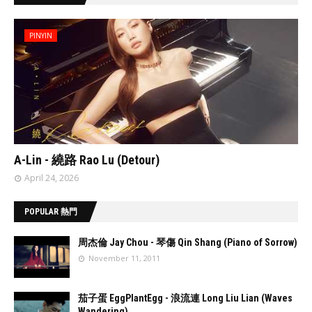
PINYIN
// 'data:post.featuredImage resizeImage 480'
A-Lin - 繞路 Rao Lu (Detour)
April 24, 2026
POPULAR 熱門
周杰倫 Jay Chou - 琴傷 Qin Shang (Piano of Sorrow)
November 11, 2011
//
'data:post.fea
茄子蛋 EggPlantEgg - 浪流連 Long Liu Lian (Waves
turedImage
Wandering)