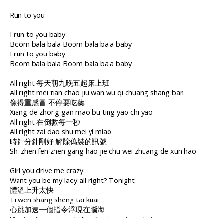
Run to you
I run to you baby
Boom bala bala Boom bala bala baby
I run to you baby
Boom bala bala Boom bala bala baby
All right 每天朝九晚五起床上班
All right mei tian chao jiu wan wu qi chuang shang ban
像得重感冒 不停要吃藥
Xiang de zhong gan mao bu ting yao chi yao
All right 在倒數每一秒
All right zai dao shu mei yi miao
時針分針剛好 解除偽裝的訊號
Shi zhen fen zhen gang hao jie chu wei zhuang de xun hao
Girl you drive me crazy
Want you be my lady all right? Tonight
體溫上升太快
Ti wen shang sheng tai kuai
心跳加速一個指令浮現在腦海