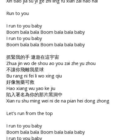
Xin tiao jia su yi ge zhi ling fu xian zai nao hai
Run to you
I run to you baby
Boom bala bala Boom bala bala baby
I run to you baby
Boom bala bala Boom bala bala baby
抓緊我的手 遨遊在這宇宙
Zhua jin wo de shou ao you zai zhe yu zhou
不讓你飛離我星球
Bu rang ni fei li wo xing qiu
好像無藥可救
Hao xiang wu yao ke jiu
陷入署名為你的那片黑洞中
Xian ru shu ming wei ni de na pian hei dong zhong
Let's run from the top
I run to you baby
Boom bala bala Boom bala bala baby
I run to you baby