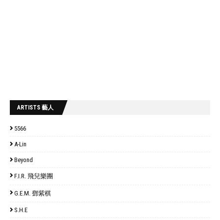
ARTISTS 藝人
5566
A-Lin
Beyond
F.I.R. 飛兒樂團
G.E.M. 鄧紫棋
S.H.E