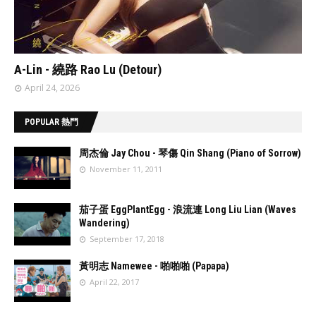
// 'data:post.featuredImage resizeImage 480'
A-Lin - 繞路 Rao Lu (Detour)
April 24, 2026
POPULAR 熱門
周杰倫 Jay Chou - 琴傷 Qin Shang (Piano of Sorrow)
November 11, 2011
//
'data:post.fea
茄子蛋 EggPlantEgg - 浪流連 Long Liu Lian (Waves
turedImage
Wandering)
resizeImage
September 17, 2018
100'
//
'data:post.fea
黃明志 Namewee - 啪啪啪 (Papapa)
turedImage
April 22, 2017
resizeImage
100'
//