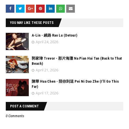
YOU MAY LIKE THESE POSTS
A-Lin - 繞路 Rao Lu (Detour)
April 24, 2026
郭家瑋 Trevor - 那片海灘 Na Pian Hai Tan (Back to That
Beach)
April 21, 2026
陳華 Hua Chen - 陪你到這 Pei Ni Dao Zhe (I’ll Go This
Far)
April 17, 2026
POST A COMMENT
0 Comments