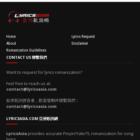
'data:post.fea
turedImage
resizeImage
100'
Home
Lyrics Request
About
Disclaimer
Romanization Guidelines
CONTACT US 聯繫我們
Want to request for lyrics romanization?
Feel free to reach us at:
contact@lyricsasia.com
欲求歌詞拼音者，歡迎發郵件聯繫我們：
contact@lyricsasia.com
LYRICSASIA.COM 亞洲歌詞網
LyricsAsia
provides accurate Pinyin/Yale/TL romanization for song
lyrics