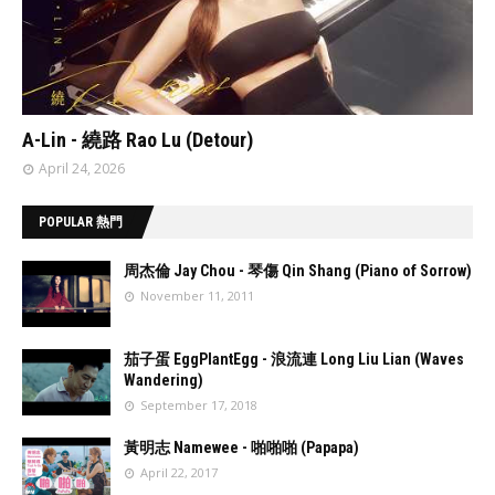
// 'data:post.featuredImage resizeImage 480'
A-Lin - 繞路 Rao Lu (Detour)
April 24, 2026
POPULAR 熱門
周杰倫 Jay Chou - 琴傷 Qin Shang (Piano of Sorrow)
November 11, 2011
//
'data:post.fea
茄子蛋 EggPlantEgg - 浪流連 Long Liu Lian (Waves
turedImage
Wandering)
resizeImage
September 17, 2018
100'
//
'data:post.fea
黃明志 Namewee - 啪啪啪 (Papapa)
turedImage
April 22, 2017
resizeImage