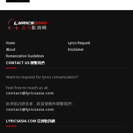
100'
//
'data:post.fea
turedImage
resizeImage
100'
Home
Lyrics Request
About
Disclaimer
Romanization Guidelines
CONTACT US 聯繫我們
Want to request for lyrics romanization?
Feel free to reach us at:
contact@lyricsasia.com
欲求歌詞拼音者，歡迎發郵件聯繫我們：
contact@lyricsasia.com
LYRICSASIA.COM 亞洲歌詞網