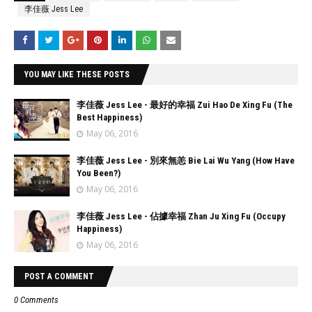
李佳薇 Jess Lee
YOU MAY LIKE THESE POSTS
李佳薇 Jess Lee - 最好的幸福 Zui Hao De Xing Fu (The
Best Happiness)
May 06, 2016
李佳薇 Jess Lee - 別來無恙 Bie Lai Wu Yang (How Have
You Been?)
May 06, 2016
李佳薇 Jess Lee - 佔據幸福 Zhan Ju Xing Fu (Occupy
Happiness)
May 06, 2016
POST A COMMENT
0 Comments