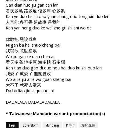
Gan dian huo jiu gan can lan
看夜多黑 路多遠 傷多痛 心多累
Kan ye duo hei lu duo yuan shang duo tong xin duo lei
人言能 多可畏 這故事 是我的
Ren yan neng duo ke wei zhe gu shi shi wo de
你敢把 黑說成白
Ni gan ba hei shuo cheng bai
我就敢 惹點塵埃
Wo jiu gan re dian chen ai
看天多高 地多厚 海多枯 石多爛
Kan tian duo gao di duo hou hai duo ku shi duo lan
我愛了 就愛了 無關勝敗
Wo ai le jiu ai le wu guan sheng bai
大不了 就死去活來
Da bu liao jiu si qu huo lai
DADALALA DADALADALALA...
* Taiwanese Mandarin variant pronunciation(s)
Tags
Love Storm
Mandarin
Pinyin
愛的風暴