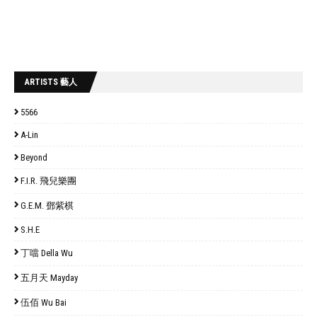
ARTISTS 藝人
5566
A-Lin
Beyond
F.I.R. 飛兒樂團
G.E.M. 鄧紫棋
S.H.E
丁噹 Della Wu
五月天 Mayday
伍佰 Wu Bai