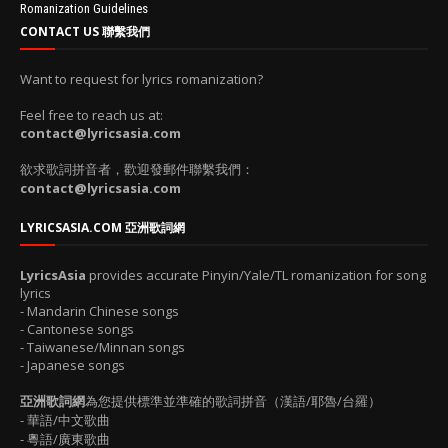
Romanization Guidelines
CONTACT US 聯繫我們
Want to request for lyrics romanization?
Feel free to reach us at:
contact@lyricsasia.com
欲求歌詞拼音者，歡迎發郵件聯繫我們：
contact@lyricsasia.com
LYRICSASIA.COM 亞洲歌詞網
LyricsAsia
provides accurate Pinyin/Yale/TL romanization for song
lyrics
- Mandarin Chinese songs
- Cantonese songs
- Taiwanese/Minnan songs
- Japanese songs
亞洲歌詞網
為您提供標準並準確的歌詞拼音（漢語/耶魯/台羅）
- 華語/中文歌曲
- 粵語/廣東歌曲