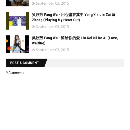
September 03, 2015
吳汶芳 Fang Wu - 用心盡在其中 Yong Xin Jin Zai Qi
Zhong (Playing My Heart Out)
September 03, 2015
吳汶芳 Fang Wu - 留給你的愛 Liu Gei Ni De Ai (Love,
Waiting)
September 03, 2015
POST A COMMENT
0 Comments