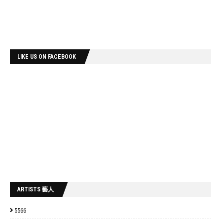
LIKE US ON FACEBOOK
ARTISTS 藝人
5566