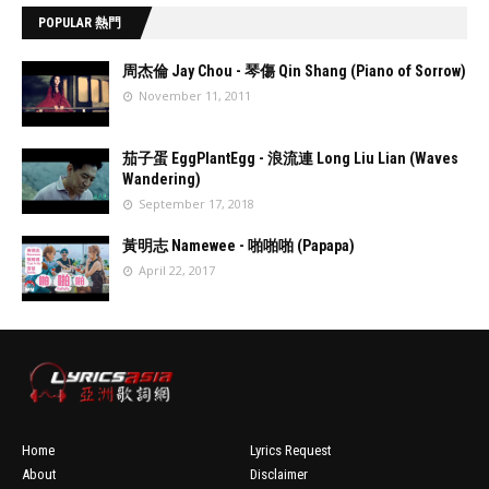
POPULAR 熱門
周杰倫 Jay Chou - 琴傷 Qin Shang (Piano of Sorrow)
November 11, 2011
//
'data:post.fea
茄子蛋 EggPlantEgg - 浪流連 Long Liu Lian (Waves
turedImage
Wandering)
resizeImage
September 17, 2018
100'
//
'data:post.fea
黃明志 Namewee - 啪啪啪 (Papapa)
turedImage
April 22, 2017
resizeImage
100'
//
'data:post.fea
turedImage
resizeImage
100'
Home
Lyrics Request
About
Disclaimer