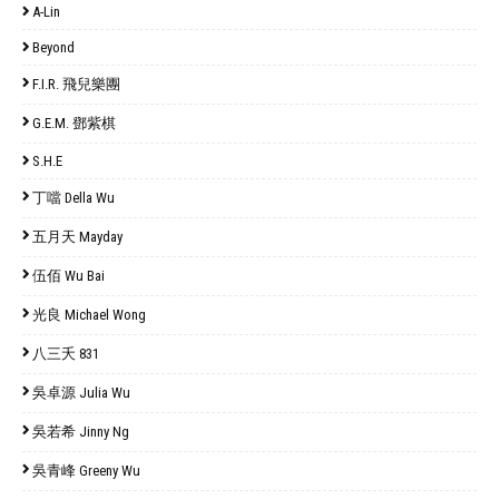
A-Lin
Beyond
F.I.R. 飛兒樂團
G.E.M. 鄧紫棋
S.H.E
丁噹 Della Wu
五月天 Mayday
伍佰 Wu Bai
光良 Michael Wong
八三夭 831
吳卓源 Julia Wu
吳若希 Jinny Ng
吳青峰 Greeny Wu