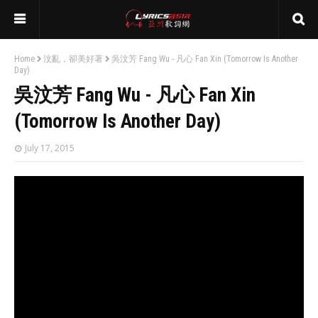
Home
汶亂，卻美好著
吳汶芳 Fang Wu - 凡心 Fan Xin (Tomorrow Is Another
Day)
吳汶芳 Fang Wu - 凡心 Fan Xin
(Tomorrow Is Another Day)
July 17, 2015