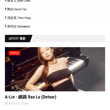
陳零九 Nine Chen
陶喆 David Tao
馮提莫 Timo Feng
黃明志 Namewee
LATEST 最新
PINYIN
// 'data:post.featuredImage resizeImage 480'
A-Lin - 繞路 Rao Lu (Detour)
April 24, 2026