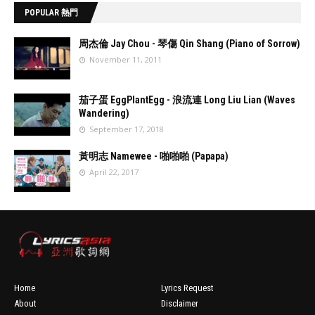
POPULAR 熱門
周杰倫 Jay Chou - 琴傷 Qin Shang (Piano of Sorrow)
November 11, 2011
//
'data:post.fea
茄子蛋 EggPlantEgg - 浪流連 Long Liu Lian (Waves
turedImage
Wandering)
resizeImage
September 17, 2018
100'
//
'data:post.fea
黃明志 Namewee - 啪啪啪 (Papapa)
turedImage
April 22, 2017
resizeImage
100'
//
'data:post.fea
turedImage
resizeImage
100'
Home
Lyrics Request
About
Disclaimer