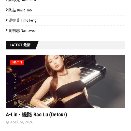
陶喆 David Tao
馮提莫 Timo Feng
黃明志 Namewee
LATEST 最新
PINYIN
// 'data:post.featuredImage resizeImage 480'
A-Lin - 繞路 Rao Lu (Detour)
April 24, 2026