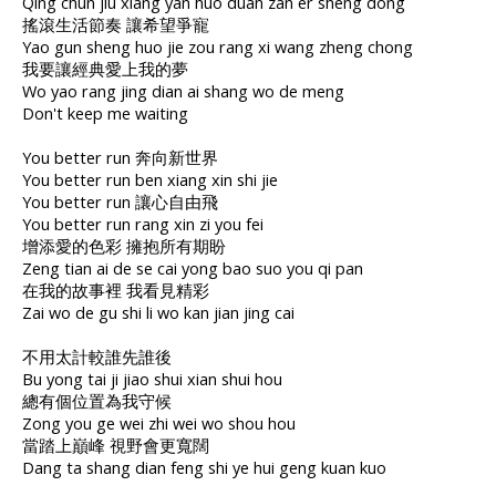
Qing chun jiu xiang yan huo duan zan er sheng dong
搖滾生活節奏 讓希望爭寵
Yao gun sheng huo jie zou rang xi wang zheng chong
我要讓經典愛上我的夢
Wo yao rang jing dian ai shang wo de meng
Don't keep me waiting
You better run 奔向新世界
You better run ben xiang xin shi jie
You better run 讓心自由飛
You better run rang xin zi you fei
增添愛的色彩 擁抱所有期盼
Zeng tian ai de se cai yong bao suo you qi pan
在我的故事裡 我看見精彩
Zai wo de gu shi li wo kan jian jing cai
不用太計較誰先誰後
Bu yong tai ji jiao shui xian shui hou
總有個位置為我守候
Zong you ge wei zhi wei wo shou hou
當踏上巔峰 視野會更寬闊
Dang ta shang dian feng shi ye hui geng kuan kuo