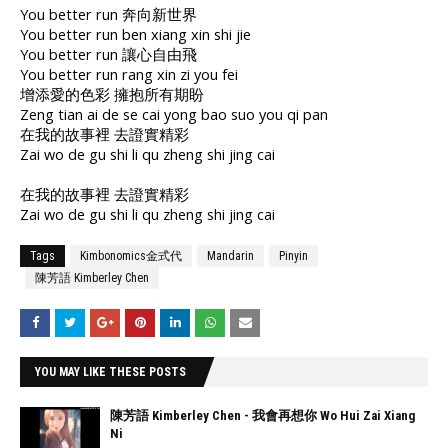
You better run 奔向新世界
You better run ben xiang xin shi jie
You better run 讓心自由飛
You better run rang xin zi you fei
增添愛的色彩 擁抱所有期盼
Zeng tian ai de se cai yong bao suo you qi pan
在我的故事裡 去證實精彩
Zai wo de gu shi li qu zheng shi jing cai
在我的故事裡 去證實精彩
Zai wo de gu shi li qu zheng shi jing cai
Tags
Kimbonomics金式代
Mandarin
Pinyin
陳芳語 Kimberley Chen
YOU MAY LIKE THESE POSTS
陳芳語 Kimberley Chen - 我會再想你 Wo Hui Zai Xiang
Ni