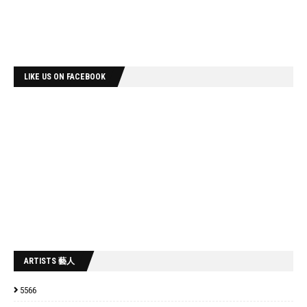
LIKE US ON FACEBOOK
ARTISTS 藝人
5566