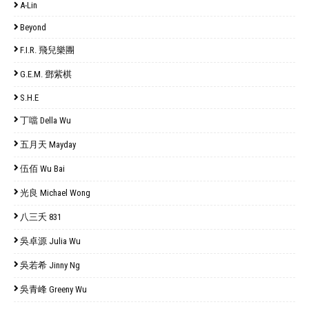
A-Lin
Beyond
F.I.R. 飛兒樂團
G.E.M. 鄧紫棋
S.H.E
丁噹 Della Wu
五月天 Mayday
伍佰 Wu Bai
光良 Michael Wong
八三夭 831
吳卓源 Julia Wu
吳若希 Jinny Ng
吳青峰 Greeny Wu