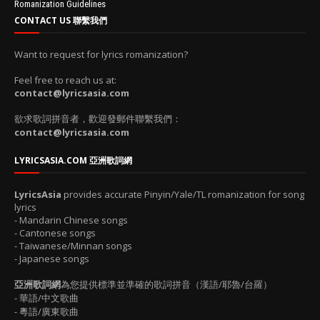
Romanization Guidelines
CONTACT US 聯繫我們
Want to request for lyrics romanization?
Feel free to reach us at:
contact@lyricsasia.com
欲求歌詞拼音者，歡迎發郵件聯繫我們：
contact@lyricsasia.com
LYRICSASIA.COM 亞洲歌詞網
LyricsAsia
provides accurate Pinyin/Yale/TL romanization for song
lyrics
- Mandarin Chinese songs
- Cantonese songs
- Taiwanese/Minnan songs
- Japanese songs
亞洲歌詞網
為您提供標準並準確的歌詞拼音（漢語/耶魯/台羅）
- 華語/中文歌曲
- 粵語/廣東歌曲