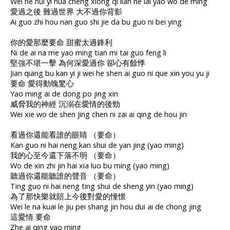
Wei he hui yi hua cheng xiong qi lian he lai yao wo de ming
愛過之後 難過世界 大不過你背影
Ai guo zhi hou nan guo shi jie da bu guo ni bei ying
你的愛那麼要命 甜蜜太過鋒利
Ni de ai na me yao ming tian mi tai guo feng li
堅強不堪一擊 為何深愛過你 卻心有餘悸
Jian qiang bu kan yi ji wei he shen ai guo ni que xin you yu ji
要命 愛得動魄驚心
Yao ming ai de dong po jing xin
威脅我的神經 沉溺在愛情的後勁
Wei xie wo de shen jing chen ni zai ai qing de hou jin
看過你還能看誰的眼睛 （要命）
Kan guo ni hai neng kan shui de yan jing (yao ming)
我的心至今還下落不明 （要命）
Wo de xin zhi jin hai xia luo bu ming (yao ming)
聽過你還能聽誰的聲音 （要命）
Ting guo ni hai neng ting shui de sheng yin (yao ming)
為了那快樂就賠上今後對愛的憧憬
Wei le na kuai le jiu pei shang jin hou dui ai de chong jing
這愛情 要命
Zhe ai qing yao ming