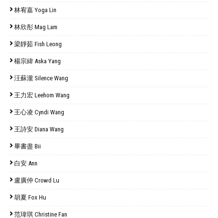
林宥嘉 Yoga Lin
林欣彤 Mag Lam
梁靜茹 Fish Leong
楊宗緯 Aska Yang
汪蘇瀧 Silence Wang
王力宏 Leehom Wang
王心凌 Cyndi Wang
王詩安 Diana Wang
畢書盡 Bii
白安 Ann
盧廣仲 Crowd Lu
胡夏 Fox Hu
范瑋琪 Christine Fan