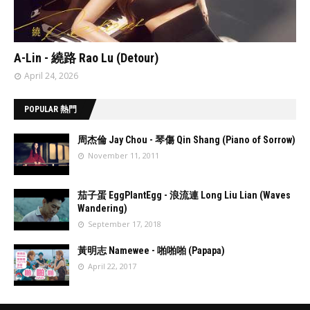
// 'data:post.featuredImage resizeImage 480'
A-Lin - 繞路 Rao Lu (Detour)
April 24, 2026
POPULAR 熱門
周杰倫 Jay Chou - 琴傷 Qin Shang (Piano of Sorrow)
November 11, 2011
//
'data:post.fea
茄子蛋 EggPlantEgg - 浪流連 Long Liu Lian (Waves
turedImage
Wandering)
resizeImage
September 17, 2018
100'
//
'data:post.fea
黃明志 Namewee - 啪啪啪 (Papapa)
turedImage
April 22, 2017
resizeImage
100'
//
'data:post.fea