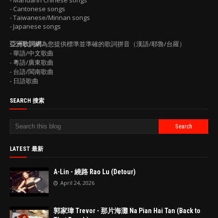
- Mandarin Chinese songs
- Cantonese songs
- Taiwanese/Minnan songs
- Japanese songs
亞洲歌詞網
為您提供標準並準確的歌詞拼音（漢語/耶魯/台羅）
- 華語/中文歌曲
- 粵語/廣東歌曲
- 台語/閩南歌曲
- 日語歌曲
SEARCH 搜索
LATEST 最新
A-Lin - 繞路 Rao Lu (Detour)
April 24, 2026
郭家瑋 Trevor - 那片海灘 Na Pian Hai Tan (Back to