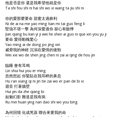
他是否是你 還是我希望他就是你
Ta shi fou shi ni hai shi wo xi wang ta jiu shi ni
你的愛那麼要命 甜蜜太過鋒利
Ni de ai na me yao ming tian mi tai guo feng li
堅強不堪一擊 為何深愛過你 卻心有餘悸
Jian qiang bu kan yi ji wei he shen ai guo ni que xin you yu ji
要命 愛得動魄驚心
Yao ming ai de dong po jing xin
威脅我的神經 沉溺在愛情的後勁
Wei xie wo de shen jing chen ni zai ai qing de hou jin
臨睡 會有耳鳴
Lin shui hui you er ming
忽然想起 你緊貼在我耳畔的鼻息
Hu ran xiang qi ni jin tie zai wo er pan de bi xi
迴音 打著牆壁
Hui yin da zhe qiang bi
如魅幻影 難道是我有病
Ru mei huan ying nan dao shi wo you bing
為何回憶 化成兇器 聯合來要我的命