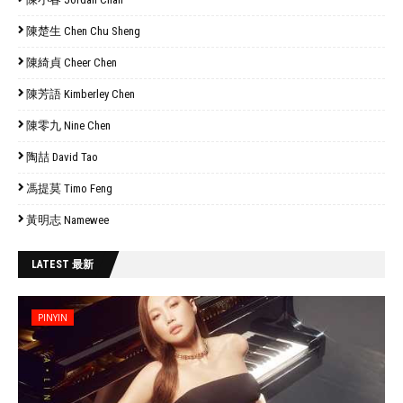
陳楚生 Chen Chu Sheng
陳綺貞 Cheer Chen
陳芳語 Kimberley Chen
陳零九 Nine Chen
陶喆 David Tao
馮提莫 Timo Feng
黃明志 Namewee
LATEST 最新
PINYIN