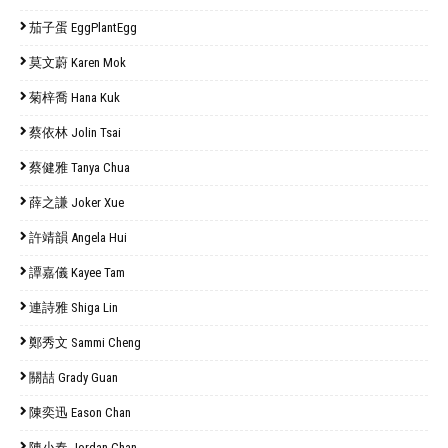
茄子蛋 EggPlantEgg
莫文蔚 Karen Mok
菊梓喬 Hana Kuk
蔡依林 Jolin Tsai
蔡健雅 Tanya Chua
薛之謙 Joker Xue
許靖韻 Angela Hui
譚嘉儀 Kayee Tam
連詩雅 Shiga Lin
鄭秀文 Sammi Cheng
關喆 Grady Guan
陳奕迅 Eason Chan
陳小春 Jordan Chan