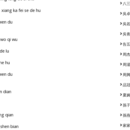
八三
xiang ka fei se de hu
吳卓源
 wen du
吳若希
吳青峰
e wo qi wu
告五人
de lu
周杰倫
 he hu
周湯豪
 wen du
周興哲
品冠 
an dian
夏婉安
孫子涵
ong qian
孫燕姿
家家 
 shen bian