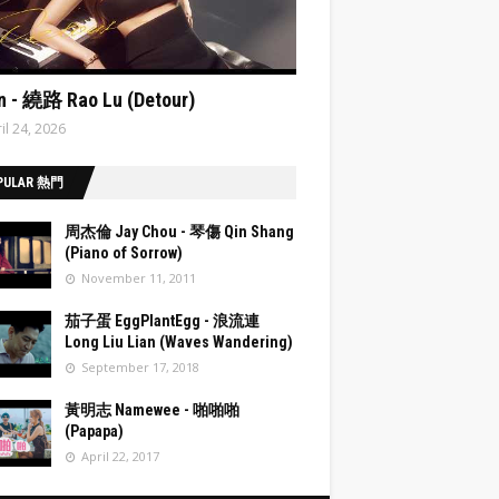
ata:post.featuredImage resizeImage 480'
n - 繞路 Rao Lu (Detour)
il 24, 2026
PULAR 熱門
周杰倫 Jay Chou - 琴傷 Qin Shang
(Piano of Sorrow)
November 11, 2011
post.fea
茄子蛋 EggPlantEgg - 浪流連
Image
Long Liu Lian (Waves Wandering)
eImage
September 17, 2018
post.fea
黃明志 Namewee - 啪啪啪
Image
(Papapa)
eImage
April 22, 2017
post.fea