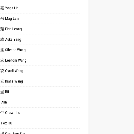
 Yoga Lin
 Mag Lam
 Fish Leong
 Aska Yang
 Silence Wang
 Leehom Wang
 Cyndi Wang
 Diana Wang
 Bii
Ann
 Crowd Lu
Fox Hu
 Christine Fan