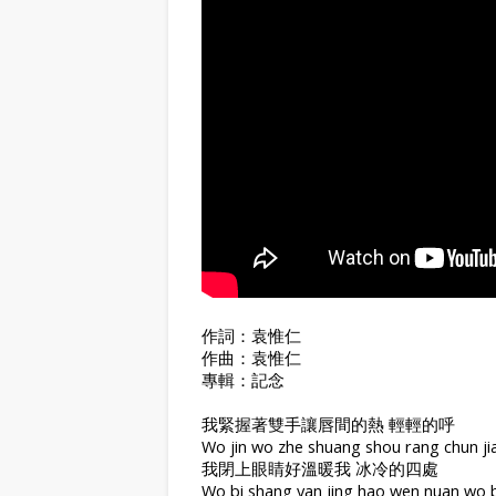
作詞：袁惟仁
作曲：袁惟仁
專輯：記念
我緊握著雙手讓唇間的熱 輕輕的呼
Wo jin wo zhe shuang shou rang chun ji
我閉上眼睛好溫暖我 冰冷的四處
Wo bi shang yan jing hao wen nuan wo b