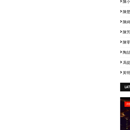
陳小春
陳楚生
陳綺貞
陳芳語
陳零九
陶喆 
馮提莫
黃明
LA
PI