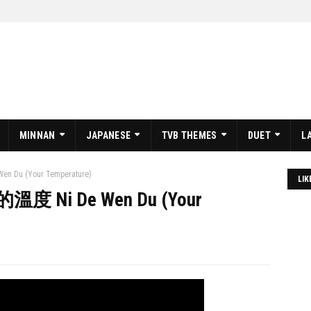
MINNAN
JAPANESE
TVB THEMES
DUET
L
 Du (Your Temperature)
LIK
溫度 Ni De Wen Du (Your