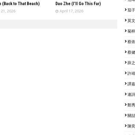
n (Back to That Beach)
Dao Zhe (I’ll Go This Far)
茄子蛋
l 21, 2026
April 17, 2026
莫文蔚
菊梓喬
蔡依林
蔡健雅
薛之謙
許靖韻
譚嘉儀
連詩雅
鄭秀文
關喆 
陳奕迅