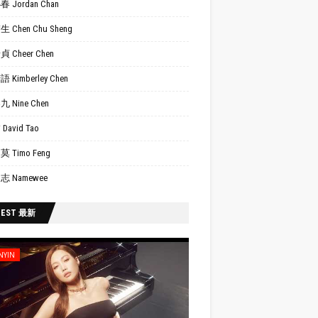
 Jordan Chan
 Chen Chu Sheng
 Cheer Chen
 Kimberley Chen
 Nine Chen
David Tao
 Timo Feng
志 Namewee
TEST 最新
NYIN