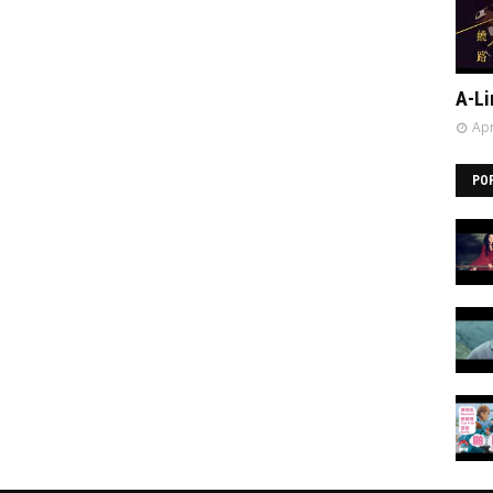
// 'd
A-Li
Apr
PO
//
'data:
tured
resiz
100'
//
'data:
tured
resiz
100'
//
'data: