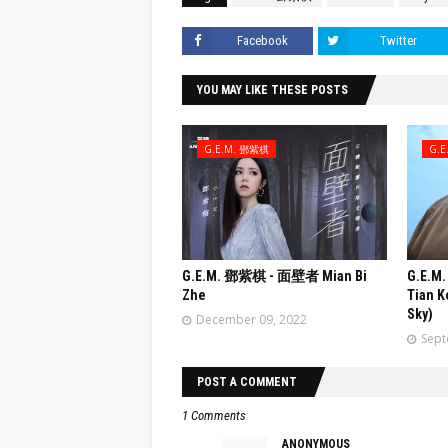
Facebook
Twitter
YOU MAY LIKE THESE POSTS
G.E.M. 鄧紫棋
G.
G.E.M. 鄧紫棋 - 面壁者 Mian Bi
G.E.
Zhe
Tian K
Sky)
December 09, 2022
Sept
POST A COMMENT
1 Comments
ANONYMOUS