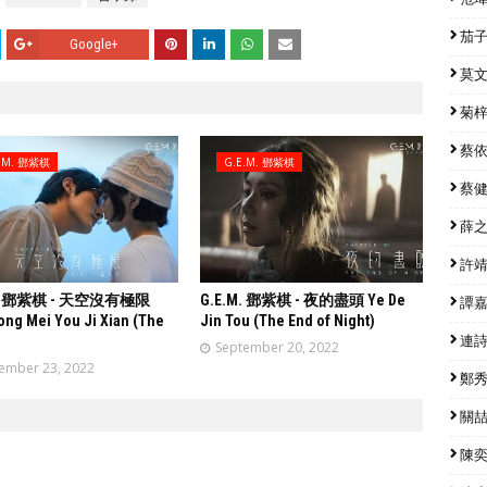
茄子蛋
Google+
莫文蔚
菊梓喬
蔡依林
E.M. 鄧紫棋
G.E.M. 鄧紫棋
蔡健雅
薛之謙
許靖韻
M. 鄧紫棋 - 天空沒有極限
G.E.M. 鄧紫棋 - 夜的盡頭 Ye De
譚嘉儀
ong Mei You Ji Xian (The
Jin Tou (The End of Night)
連詩雅
September 20, 2022
ember 23, 2022
鄭秀文
關喆 
陳奕迅