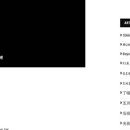
AR
5566
A-Lin
Bey
F.I
G.E
S.H.
丁噹 
五月天
伍佰 
光良 
o lai