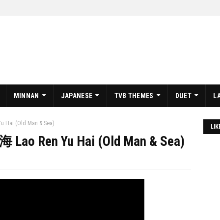
MINNAN
JAPANESE
TVB THEMES
DUET
L
Hai (Old Man & Sea)
LIK
ao Ren Yu Hai (Old Man & Sea)