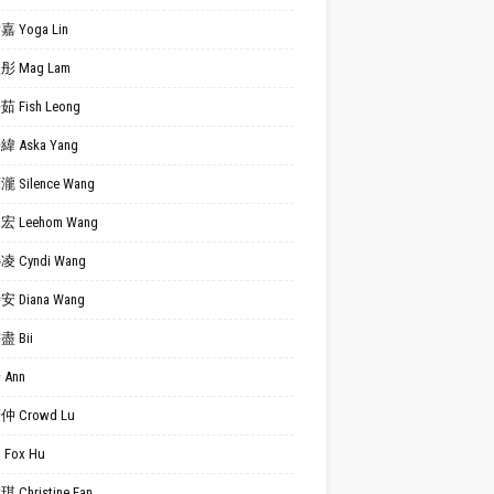
 Yoga Lin
 Mag Lam
 Fish Leong
 Aska Yang
 Silence Wang
 Leehom Wang
 Cyndi Wang
 Diana Wang
 Bii
Ann
 Crowd Lu
Fox Hu
 Christine Fan