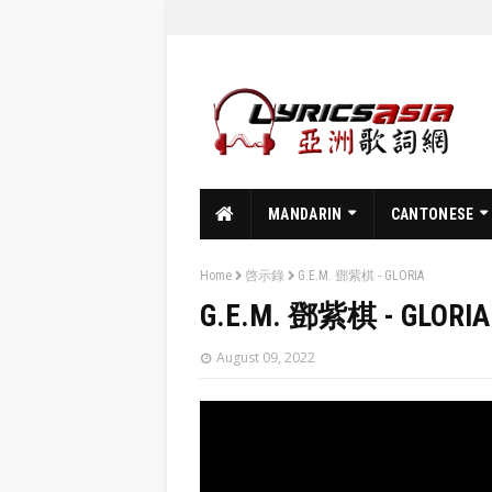
MANDARIN
CANTONESE
Home
啓示錄
G.E.M. 鄧紫棋 - GLORIA
G.E.M. 鄧紫棋 - GLORIA
August 09, 2022