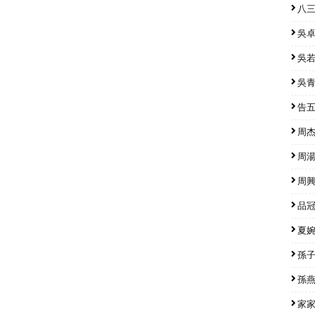
八三
吳卓源
吳若希
吳青峰
告五人
周杰倫
周湯豪
周興哲
品冠 
夏婉安
孫子涵
孫燕姿
家家 