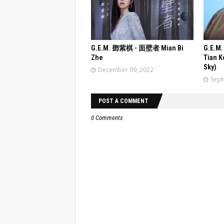
G.E.M. 鄧紫棋 - 面壁者 Mian Bi
G.E.
Zhe
Tian K
Sky)
December 09, 2022
Sept
POST A COMMENT
0 Comments