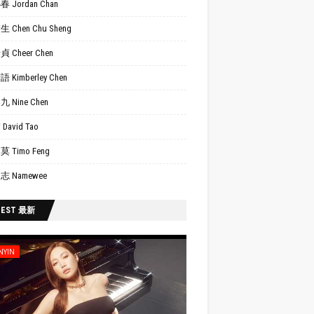
 Jordan Chan
 Chen Chu Sheng
 Cheer Chen
 Kimberley Chen
 Nine Chen
David Tao
 Timo Feng
志 Namewee
TEST 最新
NYIN