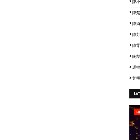
陳小春
陳楚生
陳綺貞
陳芳語
陳零九
陶喆 
馮提莫
黃明
LA
PI