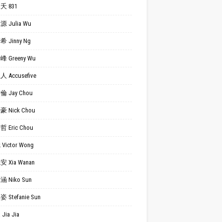
夭 831
 Julia Wu
 Jinny Ng
 Greeny Wu
 Accusefive
 Jay Chou
 Nick Chou
 Eric Chou
Victor Wong
 Xia Wanan
 Niko Sun
 Stefanie Sun
Jia Jia