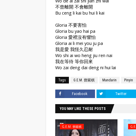
Wo de ai zai shi jian zhi wai
不曾離開 不會離開
Bu ceng li kai bu hui li kai
Gloria 不要害怕
Gloria bu yao hai pa
Gloria 愛裡沒有懼怕
Gloria ai li mei you ju pa
我是愛 我恆久忍耐
Wo shi ai wo heng jiu ren nai
我在等待 等你回來
Wo zai deng dai deng ni hui lai
Tags
G.E.M. 鄧紫棋
Mandarin
Pinyin
Facebook
Twitter
YOU MAY LIKE THESE POSTS
G.E.M. 鄧紫棋
G.