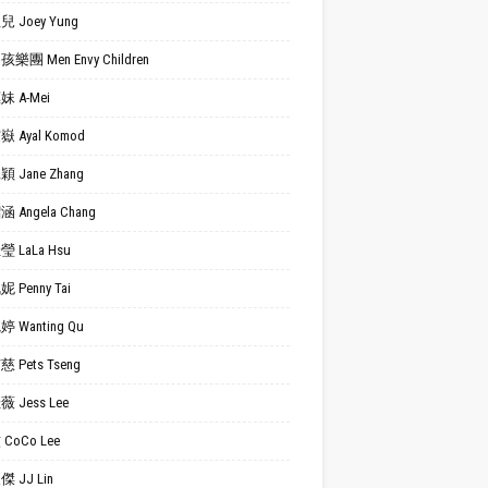
 Joey Yung
樂團 Men Envy Children
 A-Mei
 Ayal Komod
 Jane Zhang
 Angela Chang
 LaLa Hsu
 Penny Tai
 Wanting Qu
 Pets Tseng
 Jess Lee
CoCo Lee
 JJ Lin