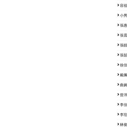
容祖兒
小男孩
張惠妹
張震嶽
張靚穎
張韶涵
徐佳瑩
戴佩妮
曲婉婷
曾沛慈
李佳薇
李玟 
林俊傑