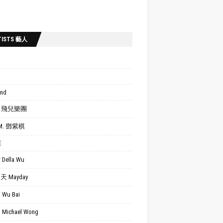
TISTS 藝人
ond
.R. 飛兒樂團
.M. 鄧紫棋
E
Della Wu
 Mayday
Wu Bai
Michael Wong