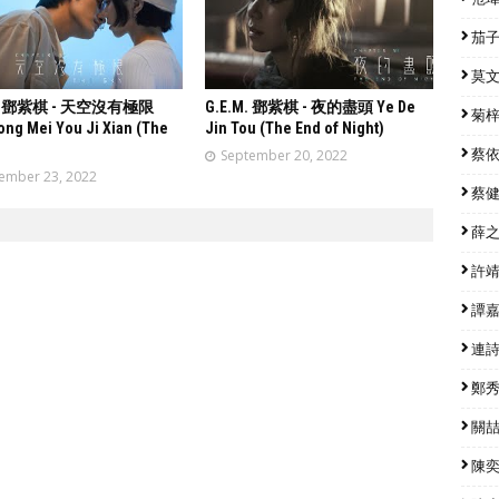
茄子蛋
莫文蔚
M. 鄧紫棋 - 天空沒有極限
G.E.M. 鄧紫棋 - 夜的盡頭 Ye De
菊梓喬
ong Mei You Ji Xian (The
Jin Tou (The End of Night)
September 20, 2022
蔡依林
ember 23, 2022
蔡健雅
薛之謙
許靖韻
譚嘉儀
連詩雅
鄭秀文
關喆 
陳奕迅