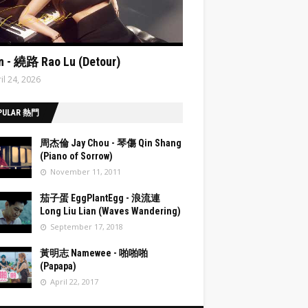
ata:post.featuredImage resizeImage 480'
n - 繞路 Rao Lu (Detour)
il 24, 2026
PULAR 熱門
周杰倫 Jay Chou - 琴傷 Qin Shang
(Piano of Sorrow)
November 11, 2011
post.fea
茄子蛋 EggPlantEgg - 浪流連
Image
Long Liu Lian (Waves Wandering)
eImage
September 17, 2018
post.fea
黃明志 Namewee - 啪啪啪
Image
(Papapa)
eImage
April 22, 2017
post.fea