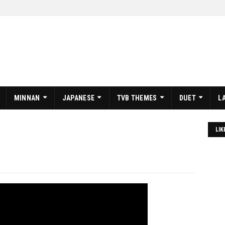
MINNAN
JAPANESE
TVB THEMES
DUET
L
LIK