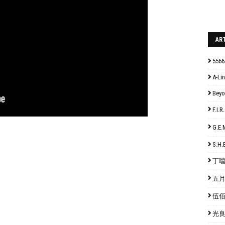
AR
5566
A-Lin
Bey
F.I
G.E
S.H.
丁噹 
五月天
伍佰 
光良 