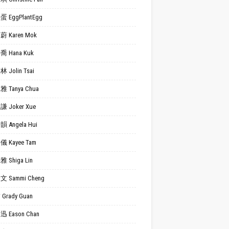
 EggPlantEgg
 Karen Mok
 Hana Kuk
 Jolin Tsai
 Tanya Chua
 Joker Xue
 Angela Hui
 Kayee Tam
 Shiga Lin
 Sammi Cheng
Grady Guan
 Eason Chan