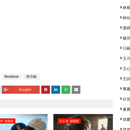
林宥嘉
林欣彤
梁靜茹
楊宗緯
汪蘇瀧
王力宏
王心凌
Revelation
啓示錄
王詩安
畢書盡
Google+
白安 
盧廣仲
胡夏 
E.M. 鄧紫棋
G.E.M. 鄧紫棋
范瑋琪