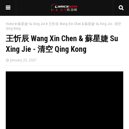
Home
蘇星婕 Su Xing Jie
王忻辰 Wang Xin Chen & 蘇星婕 Su Xing Jie - 清空
Qing Kong
王忻辰 Wang Xin Chen & 蘇星婕 Su
Xing Jie - 清空 Qing Kong
January 23, 2021