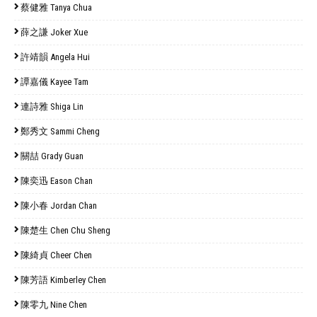
蔡健雅 Tanya Chua
薛之謙 Joker Xue
許靖韻 Angela Hui
譚嘉儀 Kayee Tam
連詩雅 Shiga Lin
鄭秀文 Sammi Cheng
關喆 Grady Guan
陳奕迅 Eason Chan
陳小春 Jordan Chan
陳楚生 Chen Chu Sheng
陳綺貞 Cheer Chen
陳芳語 Kimberley Chen
陳零九 Nine Chen