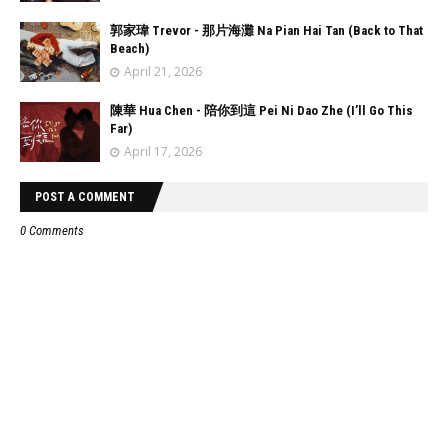
郭家瑋 Trevor - 那片海灘 Na Pian Hai Tan (Back to That
Beach)
April 21, 2026
陳華 Hua Chen - 陪你到這 Pei Ni Dao Zhe (I’ll Go This
Far)
April 17, 2026
POST A COMMENT
0 Comments