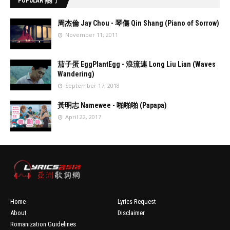
POPULAR 熱門
周杰倫 Jay Chou - 琴傷 Qin Shang (Piano of Sorrow)
November 11, 2011
//
'data:post.fea
茄子蛋 EggPlantEgg - 浪流連 Long Liu Lian (Waves
turedImage
Wandering)
resizeImage
September 17, 2018
100'
//
'data:post.fea
黃明志 Namewee - 啪啪啪 (Papapa)
turedImage
April 22, 2017
resizeImage
100'
//
'data:post.fea
turedImage
resizeImage
100'
Home
Lyrics Request
About
Disclaimer
Romanization Guidelines