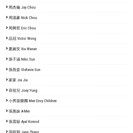
周杰倫 Jay Chou
周湯豪 Nick Chou
周興哲 Eric Chou
品冠 Victor Wong
夏婉安 Xia Wanan
孫子涵 Niko Sun
孫燕姿 Stefanie Sun
家家 Jia Jia
容祖兒 Joey Yung
小男孩樂團 Men Envy Children
張惠妹 A-Mei
張震嶽 Ayal Komod
張靚穎 Jane Zhang