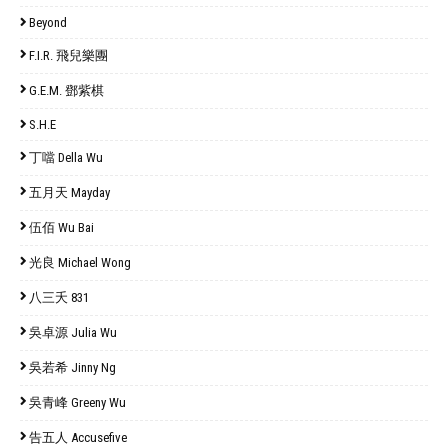
Beyond
F.I.R. 飛兒樂團
G.E.M. 鄧紫棋
S.H.E
丁噹 Della Wu
五月天 Mayday
伍佰 Wu Bai
光良 Michael Wong
八三夭 831
吳卓源 Julia Wu
吳若希 Jinny Ng
吳青峰 Greeny Wu
告五人 Accusefive