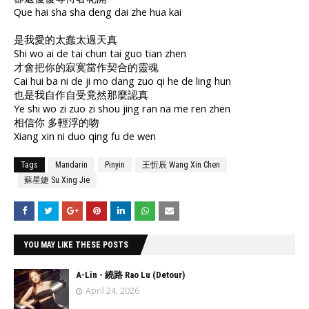
Que hai sha sha deng dai zhe hua kai
是我愛的太蠢太過天真
Shi wo ai de tai chun tai guo tian zhen
才會把你的寂寞當作契合的靈魂
Cai hui ba ni de ji mo dang zuo qi he de ling hun
也是我自作自受竟然那麼認真
Ye shi wo zi zuo zi shou jing ran na me ren zhen
相信你 多輕浮的吻
Xiang xin ni duo qing fu de wen
Tags
Mandarin
Pinyin
王忻辰 Wang Xin Chen
蘇星婕 Su Xing Jie
YOU MAY LIKE THESE POSTS
A-Lin - 繞路 Rao Lu (Detour)
April 24, 2026