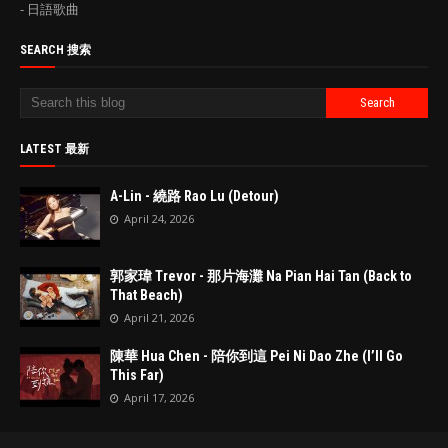
- 日語歌曲
SEARCH 搜索
LATEST 最新
A-Lin - 繞路 Rao Lu (Detour)
April 24, 2026
郭家瑋 Trevor - 那片海灘 Na Pian Hai Tan (Back to
That Beach)
April 21, 2026
陳華 Hua Chen - 陪你到這 Pei Ni Dao Zhe (I’ll Go
This Far)
April 17, 2026