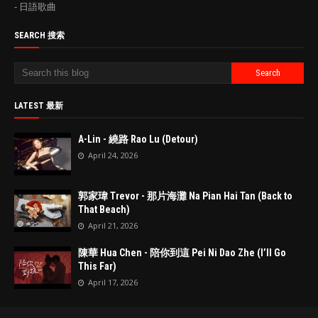
- 日語歌曲
SEARCH 搜索
LATEST 最新
A-Lin - 繞路 Rao Lu (Detour)
April 24, 2026
郭家瑋 Trevor - 那片海灘 Na Pian Hai Tan (Back to
That Beach)
April 21, 2026
陳華 Hua Chen - 陪你到這 Pei Ni Dao Zhe (I’ll Go
This Far)
April 17, 2026