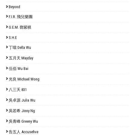
Beyond
F.I.R. 飛兒樂團
G.E.M. 鄧紫棋
S.H.E
丁噹 Della Wu
五月天 Mayday
伍佰 Wu Bai
光良 Michael Wong
八三夭 831
吳卓源 Julia Wu
吳若希 Jinny Ng
吳青峰 Greeny Wu
告五人 Accusefive