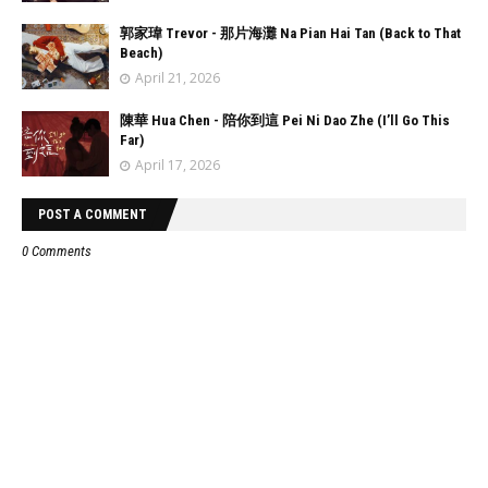
郭家瑋 Trevor - 那片海灘 Na Pian Hai Tan (Back to That
Beach)
April 21, 2026
陳華 Hua Chen - 陪你到這 Pei Ni Dao Zhe (I’ll Go This
Far)
April 17, 2026
POST A COMMENT
0 Comments