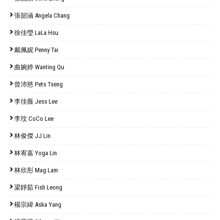
張韶涵 Angela Chang
徐佳瑩 LaLa Hsu
戴佩妮 Penny Tai
曲婉婷 Wanting Qu
曾沛慈 Pets Tseng
李佳薇 Jess Lee
李玟 CoCo Lee
林俊傑 JJ Lin
林宥嘉 Yoga Lin
林欣彤 Mag Lam
梁靜茹 Fish Leong
楊宗緯 Aska Yang