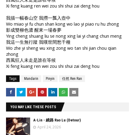
Xi feng kuang ren wei zou shi shui zai deng hou
我描一幅春山空 我撈一瓢入壺中
Wo miao yi fu chun shan kong wo lao yi piao ru hu zhong
影成雙柳色濃 醒來一場春夢
Ying cheng shuang liu se nong xing lai yi chang chun meng
我這一生無行蹤 我嘆世間愁千種
Wo zhe yi sheng wu xing zong wo tan shi jian chou qian
zhong
西風狂人未走是誰在等候
Xi feng kuang ren wei zou shi shui zai deng hou
Tags
Mandarin
Pinyin
任然 Ren Ran
YOU MAY LIKE THESE POSTS
A-Lin - 繞路 Rao Lu (Detour)
April 24, 2026