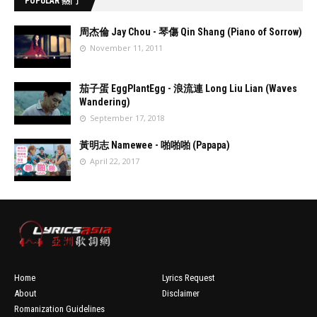
POPULAR 熱門
周杰倫 Jay Chou - 琴傷 Qin Shang (Piano of Sorrow)
November 11, 2011
//
'data:post.fea
茄子蛋 EggPlantEgg - 浪流連 Long Liu Lian (Waves
turedImage
Wandering)
resizeImage
September 17, 2018
100'
//
'data:post.fea
黃明志 Namewee - 啪啪啪 (Papapa)
turedImage
April 22, 2017
resizeImage
100'
//
'data:post.fea
turedImage
resizeImage
100'
Home
Lyrics Request
About
Disclaimer
Romanization Guidelines