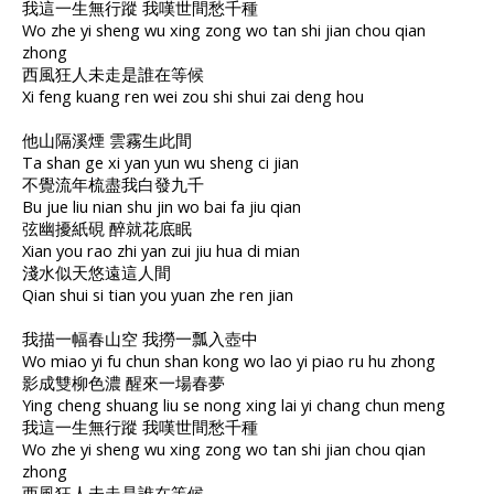
我這一生無行蹤 我嘆世間愁千種
Wo zhe yi sheng wu xing zong wo tan shi jian chou qian
zhong
西風狂人未走是誰在等候
Xi feng kuang ren wei zou shi shui zai deng hou
他山隔溪煙 雲霧生此間
Ta shan ge xi yan yun wu sheng ci jian
不覺流年梳盡我白發九千
Bu jue liu nian shu jin wo bai fa jiu qian
弦幽擾紙硯 醉就花底眠
Xian you rao zhi yan zui jiu hua di mian
淺水似天悠遠這人間
Qian shui si tian you yuan zhe ren jian
我描一幅春山空 我撈一瓢入壺中
Wo miao yi fu chun shan kong wo lao yi piao ru hu zhong
影成雙柳色濃 醒來一場春夢
Ying cheng shuang liu se nong xing lai yi chang chun meng
我這一生無行蹤 我嘆世間愁千種
Wo zhe yi sheng wu xing zong wo tan shi jian chou qian
zhong
西風狂人未走是誰在等候