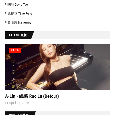
陶喆 David Tao
馮提莫 Timo Feng
黃明志 Namewee
LATEST 最新
PINYIN
// 'data:post.featuredImage resizeImage 480'
A-Lin - 繞路 Rao Lu (Detour)
April 24, 2026