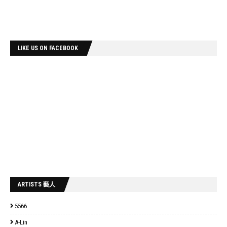
LIKE US ON FACEBOOK
ARTISTS 藝人
5566
A-Lin