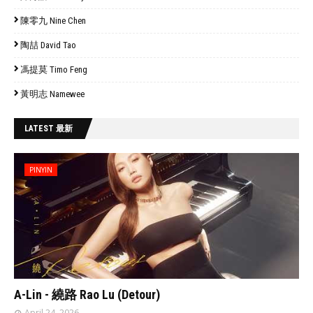
陳零九 Nine Chen
陶喆 David Tao
馮提莫 Timo Feng
黃明志 Namewee
LATEST 最新
PINYIN
// 'data:post.featuredImage resizeImage 480'
A-Lin - 繞路 Rao Lu (Detour)
April 24, 2026