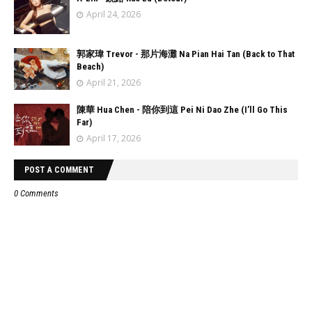
April 24, 2026
郭家瑋 Trevor - 那片海灘 Na Pian Hai Tan (Back to That
Beach)
April 21, 2026
陳華 Hua Chen - 陪你到這 Pei Ni Dao Zhe (I’ll Go This
Far)
April 17, 2026
POST A COMMENT
0 Comments