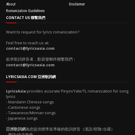
About
Disclaimer
Romanization Guidelines
CONTACT US 聯繫我們
Want to request for lyrics romanization?
Feel free to reach us at:
contact@lyricsasia.com
欲求歌詞拼音者，歡迎發郵件聯繫我們：
contact@lyricsasia.com
LYRICSASIA.COM 亞洲歌詞網
LyricsAsia
provides accurate Pinyin/Yale/TL romanization for song
lyrics
- Mandarin Chinese songs
- Cantonese songs
- Taiwanese/Minnan songs
- Japanese songs
亞洲歌詞網
為您提供標準並準確的歌詞拼音（漢語/耶魯/台羅）
- 華語/中文歌曲