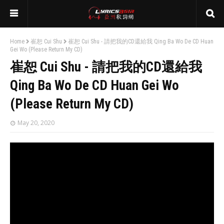
Home
崔恕 Cui Shu
崔恕 Cui Shu - 請把我的CD還給我 Qing Ba Wo De CD Huan
Gei Wo (Please Return My CD)
崔恕 Cui Shu - 請把我的CD還給我
Qing Ba Wo De CD Huan Gei Wo
(Please Return My CD)
May 20, 2020