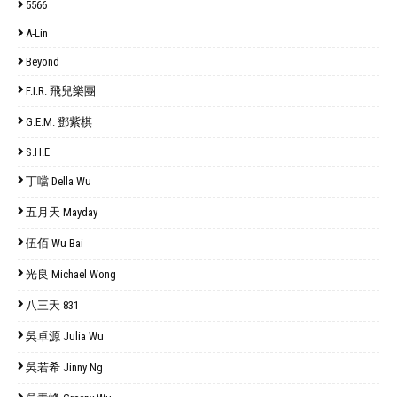
5566
A-Lin
Beyond
F.I.R. 飛兒樂團
G.E.M. 鄧紫棋
S.H.E
丁噹 Della Wu
五月天 Mayday
伍佰 Wu Bai
光良 Michael Wong
八三夭 831
吳卓源 Julia Wu
吳若希 Jinny Ng