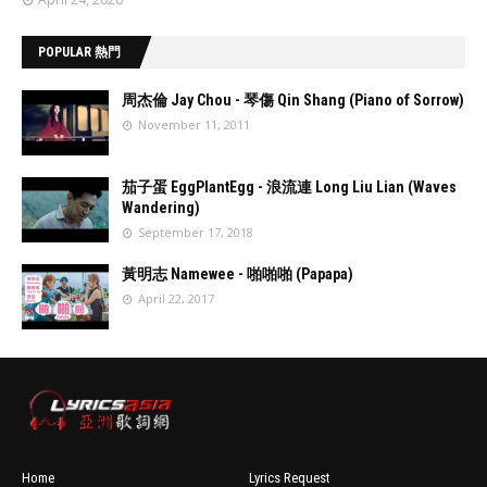
POPULAR 熱門
周杰倫 Jay Chou - 琴傷 Qin Shang (Piano of Sorrow)
November 11, 2011
//
'data:post.fea
茄子蛋 EggPlantEgg - 浪流連 Long Liu Lian (Waves
turedImage
Wandering)
resizeImage
September 17, 2018
100'
//
'data:post.fea
黃明志 Namewee - 啪啪啪 (Papapa)
turedImage
April 22, 2017
resizeImage
100'
//
'data:post.fea
turedImage
resizeImage
100'
Home
Lyrics Request