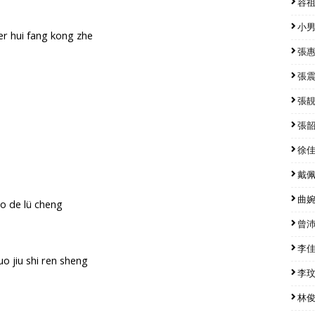
容祖兒
小男孩
 er hui fang kong zhe
張惠妹
張震嶽
張靚穎
張韶涵
徐佳瑩
戴佩妮
曲婉婷
wo de lü cheng
曾沛慈
李佳薇
o jiu shi ren sheng
李玟 
林俊傑