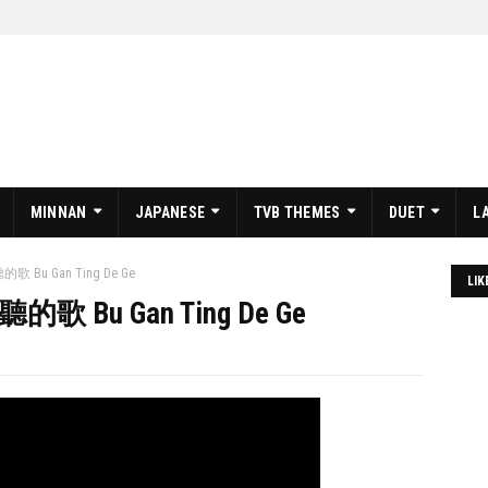
MINNAN
JAPANESE
TVB THEMES
DUET
L
歌 Bu Gan Ting De Ge
LIK
的歌 Bu Gan Ting De Ge