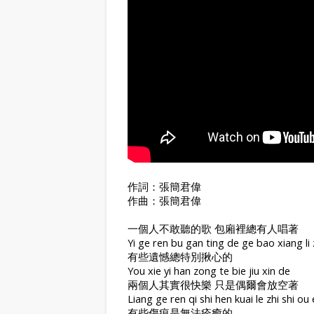
作詞：張簡君偉
作曲：張簡君偉
一個人不敢聽的歌 包廂裡總有人唱著
Yi ge ren bu gan ting de ge bao xiang l
有些遺憾總特別揪心的
You xie yi han zong te bie jiu xin de
兩個人其實很快樂 只是偶爾會放空著
Liang ge ren qi shi hen kuai le zhi shi ou
有些傷痕是無法痊癒的