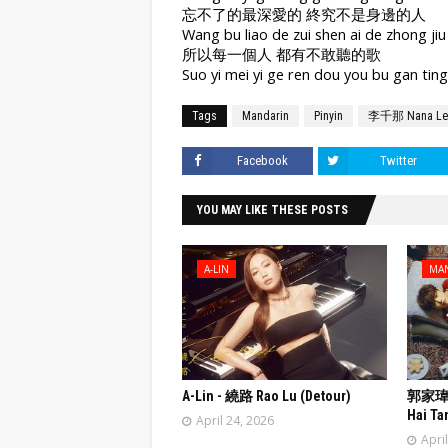
忘不了的最深愛的 終究不是身邊的人
Wang bu liao de zui shen ai de zhong jiu
所以每一個人 都有不敢聽的歌
Suo yi mei yi ge ren dou you bu gan tin
Tags
Mandarin
Pinyin
李千那 Nana Le
Facebook
Twitter
YOU MAY LIKE THESE POSTS
A-LIN
MA
A-Lin - 繞路 Rao Lu (Detour)
郭家瑋 T
Hai Ta
April 24, 2026
Apri