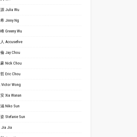
 Julia Wu
 Jinny Ng
 Greeny Wu
 Accusefive
 Jay Chou
 Nick Chou
 Eric Chou
Victor Wong
 Xia Wanan
 Niko Sun
 Stefanie Sun
Jia Jia