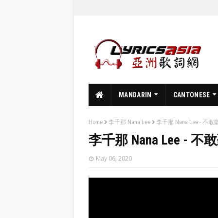
MANDARIN
CANTONESE
Home
李千那 Nana Lee
李千那 Nana Lee - 不敢聽的
李千那 Nana Lee - 不敢聽
May 06, 2020