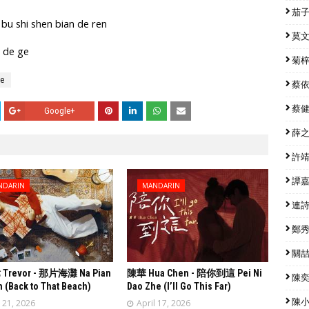
茄子蛋
 bu shi shen bian de ren
莫文蔚
g de ge
菊梓喬
e
蔡依林
蔡健雅
Google+
薛之謙
許靖韻
譚嘉儀
NDARIN
MANDARIN
連詩雅
鄭秀文
關喆 
revor - 那片海灘 Na Pian
陳華 Hua Chen - 陪你到這 Pei Ni
陳奕迅
n (Back to That Beach)
Dao Zhe (I’ll Go This Far)
陳小春
l 21, 2026
April 17, 2026