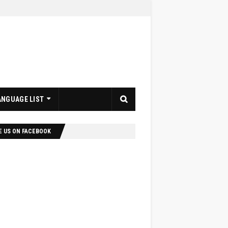
ANGUAGE LIST
E US ON FACEBOOK