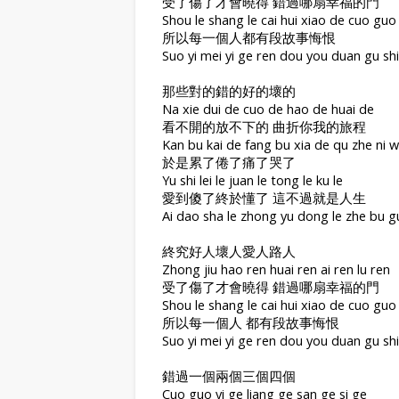
受了傷了才會曉得 錯過哪扇幸福的門
Shou le shang le cai hui xiao de cuo gu
所以每一個人都有段故事悔恨
Suo yi mei yi ge ren dou you duan gu shi
那些對的錯的好的壞的
Na xie dui de cuo de hao de huai de
看不開的放不下的 曲折你我的旅程
Kan bu kai de fang bu xia de qu zhe ni 
於是累了倦了痛了哭了
Yu shi lei le juan le tong le ku le
愛到傻了終於懂了 這不過就是人生
Ai dao sha le zhong yu dong le zhe bu gu
終究好人壞人愛人路人
Zhong jiu hao ren huai ren ai ren lu ren
受了傷了才會曉得 錯過哪扇幸福的門
Shou le shang le cai hui xiao de cuo gu
所以每一個人 都有段故事悔恨
Suo yi mei yi ge ren dou you duan gu shi
錯過一個兩個三個四個
Cuo guo yi ge liang ge san ge si ge