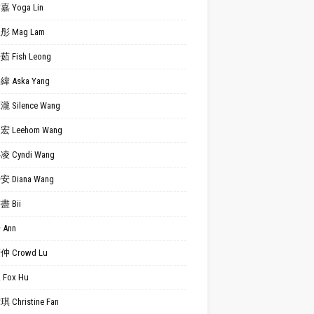
 Yoga Lin
 Mag Lam
 Fish Leong
 Aska Yang
 Silence Wang
 Leehom Wang
 Cyndi Wang
 Diana Wang
 Bii
Ann
 Crowd Lu
Fox Hu
 Christine Fan