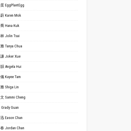
 EggPlantEgg
 Karen Mok
 Hana Kuk
 Jolin Tsai
 Tanya Chua
 Joker Xue
 Angela Hui
 Kayee Tam
 Shiga Lin
 Sammi Cheng
Grady Guan
 Eason Chan
 Jordan Chan