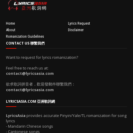
100'
Home
Lyrics Request
About
Disclaimer
Romanization Guidelines
CONTACT US 聯繫我們
Want to request for lyrics romanization?
Feel free to reach us at:
contact@lyricsasia.com
欲求歌詞拼音者，歡迎發郵件聯繫我們：
contact@lyricsasia.com
LYRICSASIA.COM 亞洲歌詞網
LyricsAsia
provides accurate Pinyin/Yale/TL romanization for song
lyrics
- Mandarin Chinese songs
- Cantonese songs