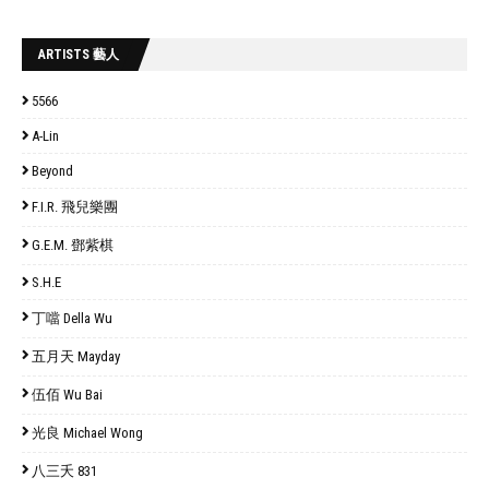
ARTISTS 藝人
5566
A-Lin
Beyond
F.I.R. 飛兒樂團
G.E.M. 鄧紫棋
S.H.E
丁噹 Della Wu
五月天 Mayday
伍佰 Wu Bai
光良 Michael Wong
八三夭 831