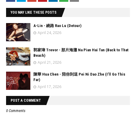
YOU MAY LIKE THESE POSTS
A-Lin - 繞路 Rao Lu (Detour)
April 24, 2026
郭家瑋 Trevor - 那片海灘 Na Pian Hai Tan (Back to That
Beach)
April 21, 2026
陳華 Hua Chen - 陪你到這 Pei Ni Dao Zhe (I’ll Go This
Far)
April 17, 2026
POST A COMMENT
0 Comments