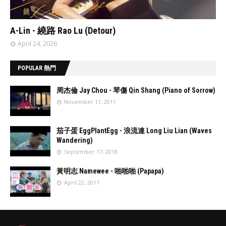
// 'data:post.featuredImage resizeImage 480'
A-Lin - 繞路 Rao Lu (Detour)
April 24, 2026
POPULAR 熱門
周杰倫 Jay Chou - 琴傷 Qin Shang (Piano of Sorrow)
November 11, 2011
//
'data:post.fea
茄子蛋 EggPlantEgg - 浪流連 Long Liu Lian (Waves
turedImage
Wandering)
resizeImage
September 17, 2018
100'
//
'data:post.fea
黃明志 Namewee - 啪啪啪 (Papapa)
turedImage
April 22, 2017
resizeImage
100'
//
'data:post.fea
turedImage
resizeImage