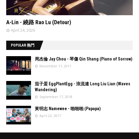
// 'data:post.featuredImage resizeImage 480'
A-Lin - 繞路 Rao Lu (Detour)
April 24, 2026
POPULAR 熱門
周杰倫 Jay Chou - 琴傷 Qin Shang (Piano of Sorrow)
November 11, 2011
//
'data:post.fea
茄子蛋 EggPlantEgg - 浪流連 Long Liu Lian (Waves
turedImage
Wandering)
resizeImage
September 17, 2018
100'
//
'data:post.fea
黃明志 Namewee - 啪啪啪 (Papapa)
turedImage
April 22, 2017
resizeImage
100'
//
'data:post.fea
turedImage