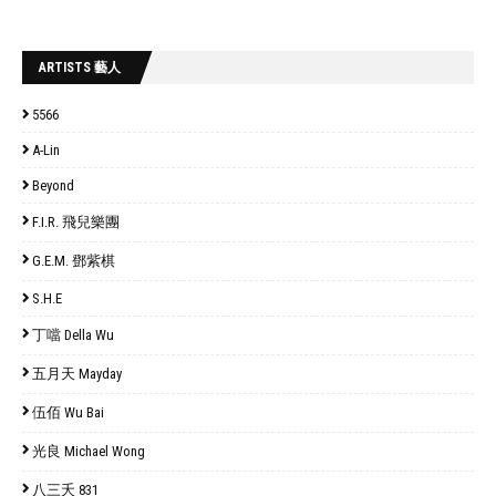
ARTISTS 藝人
5566
A-Lin
Beyond
F.I.R. 飛兒樂團
G.E.M. 鄧紫棋
S.H.E
丁噹 Della Wu
五月天 Mayday
伍佰 Wu Bai
光良 Michael Wong
八三夭 831