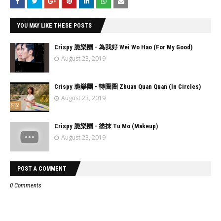
YOU MAY LIKE THESE POSTS
Crispy 脆樂團 - 為我好 Wei Wo Hao (For My Good)
August 23, 2019
Crispy 脆樂團 - 轉圈圈 Zhuan Quan Quan (In Circles)
August 23, 2019
Crispy 脆樂團 - 塗抹 Tu Mo (Makeup)
August 23, 2019
POST A COMMENT
0 Comments