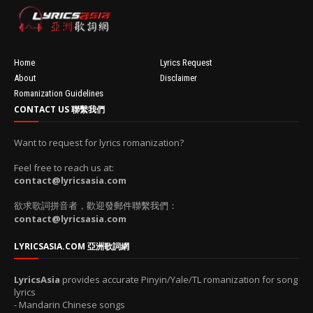
resizeImage
100'
Home
Lyrics Request
About
Disclaimer
Romanization Guidelines
CONTACT US 聯繫我們
Want to request for lyrics romanization?
Feel free to reach us at:
contact@lyricsasia.com
欲求歌詞拼音者，歡迎發郵件聯繫我們：
contact@lyricsasia.com
LYRICSASIA.COM 亞洲歌詞網
LyricsAsia
provides accurate Pinyin/Yale/TL romanization for song
lyrics
- Mandarin Chinese songs