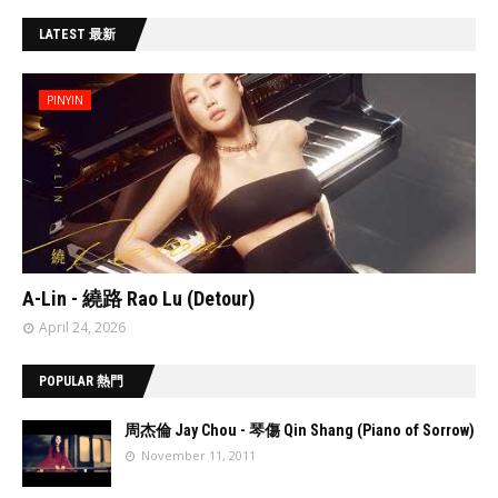
LATEST 最新
PINYIN
// 'data:post.featuredImage resizeImage 480'
A-Lin - 繞路 Rao Lu (Detour)
April 24, 2026
POPULAR 熱門
周杰倫 Jay Chou - 琴傷 Qin Shang (Piano of Sorrow)
November 11, 2011
//