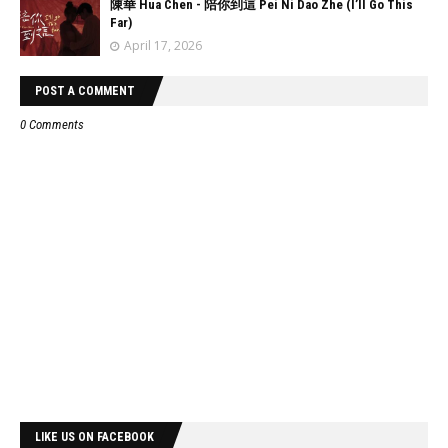
陳華 Hua Chen - 陪你到這 Pei Ni Dao Zhe (I’ll Go This
Far)
April 17, 2026
POST A COMMENT
0 Comments
LIKE US ON FACEBOOK