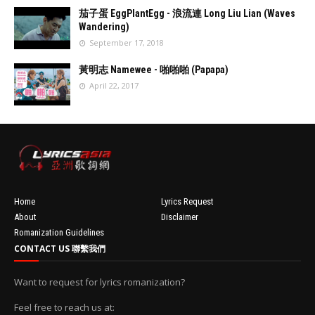
'data:post.fea
茄子蛋 EggPlantEgg - 浪流連 Long Liu Lian (Waves
turedImage
Wandering)
resizeImage
September 17, 2018
100'
//
'data:post.fea
黃明志 Namewee - 啪啪啪 (Papapa)
turedImage
April 22, 2017
resizeImage
100'
//
'data:post.fea
turedImage
resizeImage
100'
Home
Lyrics Request
About
Disclaimer
Romanization Guidelines
CONTACT US 聯繫我們
Want to request for lyrics romanization?
Feel free to reach us at: