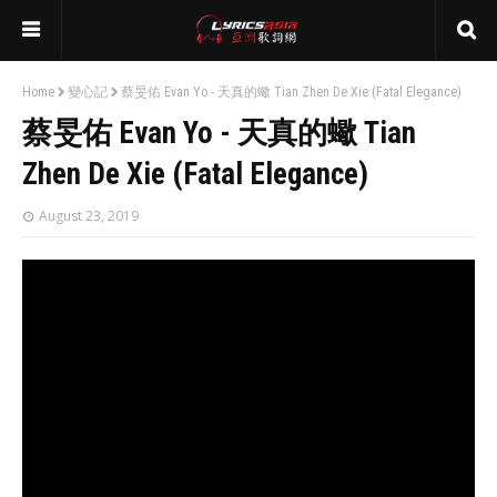
Home
變心記
蔡旻佑 Evan Yo - 天真的蠍 Tian Zhen De Xie (Fatal Elegance)
蔡旻佑 Evan Yo - 天真的蠍 Tian
Zhen De Xie (Fatal Elegance)
August 23, 2019