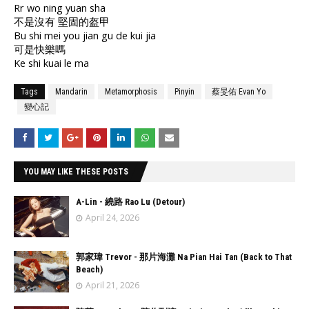
Rr wo ning yuan sha
不是沒有 堅固的盔甲
Bu shi mei you jian gu de kui jia
可是快樂嗎
Ke shi kuai le ma
Tags
Mandarin
Metamorphosis
Pinyin
蔡旻佑 Evan Yo
變心記
YOU MAY LIKE THESE POSTS
A-Lin - 繞路 Rao Lu (Detour)
April 24, 2026
郭家瑋 Trevor - 那片海灘 Na Pian Hai Tan (Back to That
Beach)
April 21, 2026