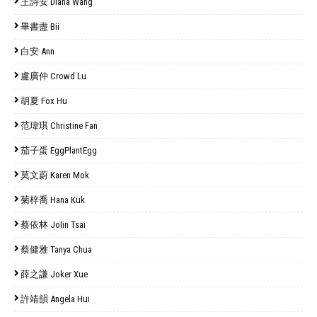
王詩安 Diana Wang
畢書盡 Bii
白安 Ann
盧廣仲 Crowd Lu
胡夏 Fox Hu
范瑋琪 Christine Fan
茄子蛋 EggPlantEgg
莫文蔚 Karen Mok
菊梓喬 Hana Kuk
蔡依林 Jolin Tsai
蔡健雅 Tanya Chua
薛之謙 Joker Xue
許靖韻 Angela Hui