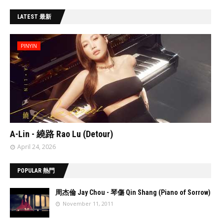
LATEST 最新
PINYIN
// 'data:post.featuredImage resizeImage 480'
A-Lin - 繞路 Rao Lu (Detour)
April 24, 2026
POPULAR 熱門
周杰倫 Jay Chou - 琴傷 Qin Shang (Piano of Sorrow)
November 11, 2011