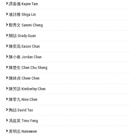
譚嘉儀 Kayee Tam
連詩雅 Shiga Lin
鄭秀文 Sammi Cheng
關喆 Grady Guan
陳奕迅 Eason Chan
陳小春 Jordan Chan
陳楚生 Chen Chu Sheng
陳綺貞 Cheer Chen
陳芳語 Kimberley Chen
陳零九 Nine Chen
陶喆 David Tao
馮提莫 Timo Feng
黃明志 Namewee