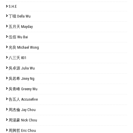
S.H.E
丁噹 Della Wu
五月天 Mayday
伍佰 Wu Bai
光良 Michael Wong
八三夭 831
吳卓源 Julia Wu
吳若希 Jinny Ng
吳青峰 Greeny Wu
告五人 Accusefive
周杰倫 Jay Chou
周湯豪 Nick Chou
周興哲 Eric Chou