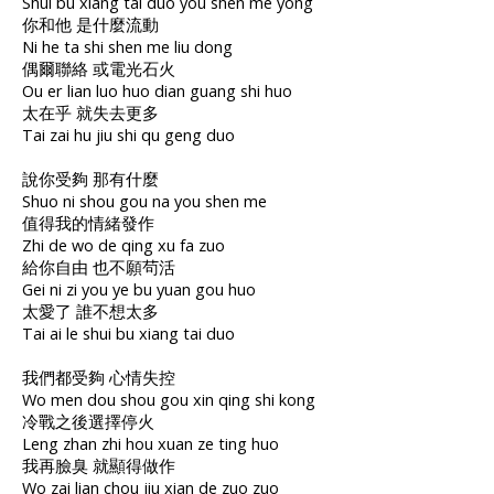
Shui bu xiang tai duo you shen me yong
你和他 是什麼流動
Ni he ta shi shen me liu dong
偶爾聯絡 或電光石火
Ou er lian luo huo dian guang shi huo
太在乎 就失去更多
Tai zai hu jiu shi qu geng duo
說你受夠 那有什麼
Shuo ni shou gou na you shen me
值得我的情緒發作
Zhi de wo de qing xu fa zuo
給你自由 也不願茍活
Gei ni zi you ye bu yuan gou huo
太愛了 誰不想太多
Tai ai le shui bu xiang tai duo
我們都受夠 心情失控
Wo men dou shou gou xin qing shi kong
冷戰之後選擇停火
Leng zhan zhi hou xuan ze ting huo
我再臉臭 就顯得做作
Wo zai lian chou jiu xian de zuo zuo