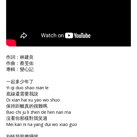
作詞：林建良
作曲：蔡旻佑
專輯：變心記
一起多少年了
Yi qi duo shao nian le
底線還需要我說
Di xian hai xu yao wo shuo
保持距離真的很難嗎
Bao chi ju li zhen de hen nan ma
沒看你那樣對我笑過
Mei kan ni na yang dui wo xiao guo
別怪我那麼囉嗦