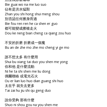
Bie guai wo na me luo suo
佔有是洪水猛獸
Zhan you shi hong shui meng shou
別否認任何擦身而過
Bie fou ren ren he ca shen er guo
都可能變成擦槍走火
Dou ke neng bian cheng ca qiang zou huo
不安的折磨 折磨成一個魔
Bu an de zhe mo zhe mo cheng yi ge mo
誰不想太多 有什麼用
Shui bu xiang tai duo you shen me yong
你和他 是什麼流動
Ni he ta shi shen me liu dong
偶爾聯絡 或電光石火
Ou er lian luo huo dian guang shi huo
太在乎 就失去更多
Tai zai hu jiu shi qu geng duo
說你受夠 那有什麼
Shuo ni shou gou na you shen me