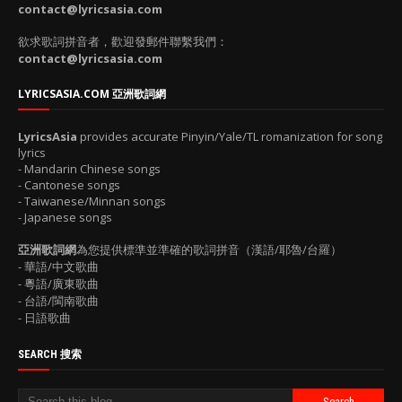
contact@lyricsasia.com
欲求歌詞拼音者，歡迎發郵件聯繫我們：
contact@lyricsasia.com
LYRICSASIA.COM 亞洲歌詞網
LyricsAsia
provides accurate Pinyin/Yale/TL romanization for song
lyrics
- Mandarin Chinese songs
- Cantonese songs
- Taiwanese/Minnan songs
- Japanese songs
亞洲歌詞網
為您提供標準並準確的歌詞拼音（漢語/耶魯/台羅）
- 華語/中文歌曲
- 粵語/廣東歌曲
- 台語/閩南歌曲
- 日語歌曲
SEARCH 搜索