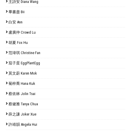
王詩安 Diana Wang
畢書盡 Bii
白安 Ann
盧廣仲 Crowd Lu
胡夏 Fox Hu
范瑋琪 Christine Fan
茄子蛋 EggPlantEgg
莫文蔚 Karen Mok
菊梓喬 Hana Kuk
蔡依林 Jolin Tsai
蔡健雅 Tanya Chua
薛之謙 Joker Xue
許靖韻 Angela Hui