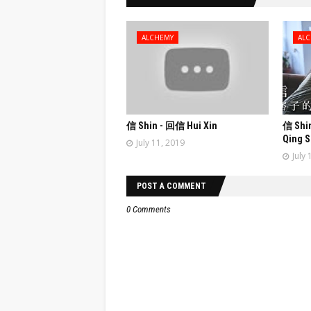
ALCHEMY
AL
信 Shin - 回信 Hui Xin
信 Shi
Qing S
July 11, 2019
July 
POST A COMMENT
0 Comments