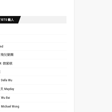
TISTS 藝人
ond
.R. 飛兒樂團
.M. 鄧紫棋
E
Della Wu
 Mayday
Wu Bai
Michael Wong