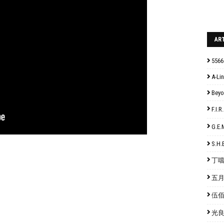
AR
5566
A-Lin
Bey
F.I
G.E
S.H.
丁噹 
五月天
伍佰 
光良 