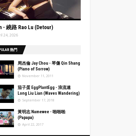
ata:post.featuredImage resizeImage 480'
n - 繞路 Rao Lu (Detour)
il 24, 2026
PULAR 熱門
周杰倫 Jay Chou - 琴傷 Qin Shang
(Piano of Sorrow)
November 11, 2011
post.fea
茄子蛋 EggPlantEgg - 浪流連
Image
Long Liu Lian (Waves Wandering)
eImage
September 17, 2018
post.fea
黃明志 Namewee - 啪啪啪
Image
(Papapa)
eImage
April 22, 2017
post.fea