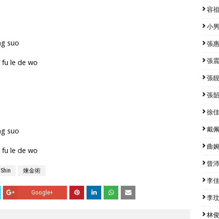
容祖兒
小男孩
ng suo
張惠妹
張震嶽
 fu le de wo
張靚穎
張韶涵
徐佳瑩
戴佩妮
ng suo
曲婉婷
 fu le de wo
曾沛慈
Shin
煉金術
李佳薇
Google+
李玟 
林俊傑