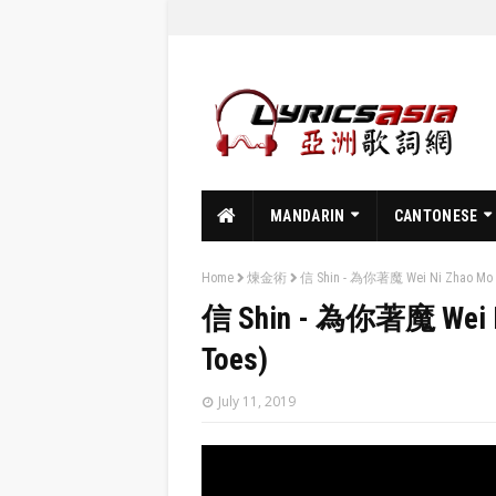
MANDARIN
CANTONESE
Home
煉金術
信 Shin - 為你著魔 Wei Ni Zhao Mo (F
信 Shin - 為你著魔 Wei Ni 
Toes)
July 11, 2019