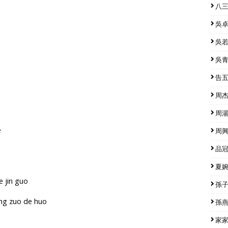
八三
吳卓源
吳若希
吳青峰
告五人
周杰倫
周湯豪
e
周興哲
品冠 
夏婉安
e jin guo
孫子涵
ong zuo de huo
孫燕姿
家家 