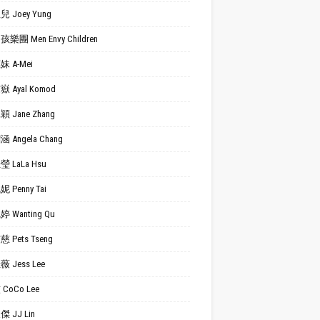
 Joey Yung
樂團 Men Envy Children
 A-Mei
 Ayal Komod
 Jane Zhang
 Angela Chang
 LaLa Hsu
 Penny Tai
 Wanting Qu
 Pets Tseng
 Jess Lee
CoCo Lee
 JJ Lin