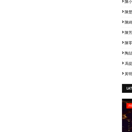
陳小春
陳楚生
陳綺貞
陳芳語
陳零九
陶喆 
馮提莫
黃明
LA
PI