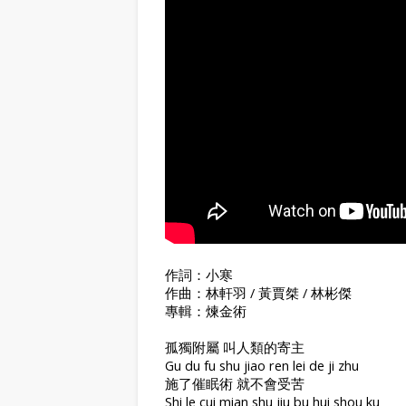
作詞：小寒
作曲：林軒羽 / 黃賈桀 / 林彬傑
專輯：煉金術
孤獨附屬 叫人類的寄主
Gu du fu shu jiao ren lei de ji zhu
施了催眠術 就不會受苦
Shi le cui mian shu jiu bu hui shou ku