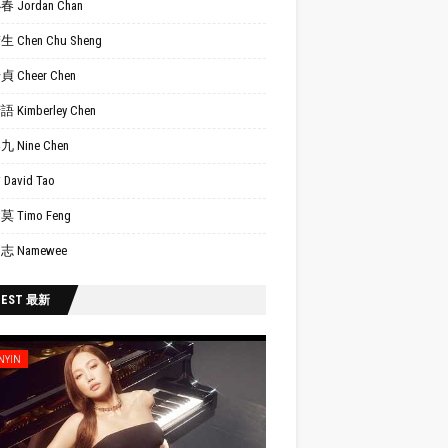
 Jordan Chan
 Chen Chu Sheng
 Cheer Chen
 Kimberley Chen
 Nine Chen
David Tao
 Timo Feng
志 Namewee
TEST 最新
NYIN