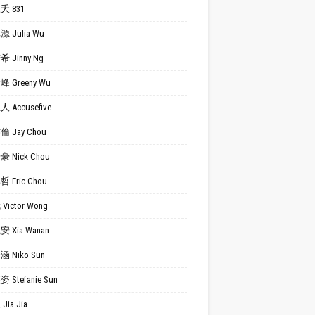
夭 831
 Julia Wu
 Jinny Ng
 Greeny Wu
 Accusefive
 Jay Chou
 Nick Chou
 Eric Chou
Victor Wong
 Xia Wanan
 Niko Sun
 Stefanie Sun
Jia Jia