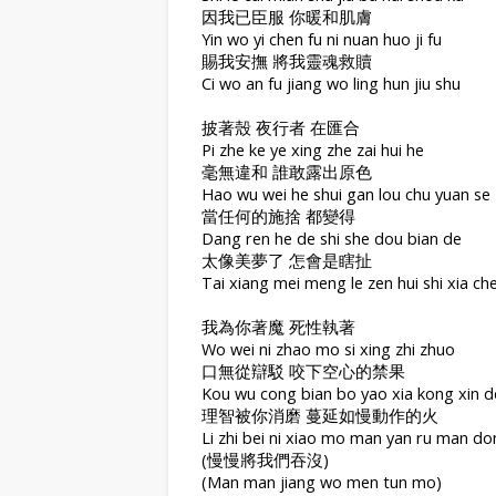
因我已臣服 你暖和肌膚
Yin wo yi chen fu ni nuan huo ji fu
賜我安撫 將我靈魂救贖
Ci wo an fu jiang wo ling hun jiu shu
披著殼 夜行者 在匯合
Pi zhe ke ye xing zhe zai hui he
毫無違和 誰敢露出原色
Hao wu wei he shui gan lou chu yuan se
當任何的施捨 都變得
Dang ren he de shi she dou bian de
太像美夢了 怎會是瞎扯
Tai xiang mei meng le zen hui shi xia ch
我為你著魔 死性執著
Wo wei ni zhao mo si xing zhi zhuo
口無從辯駁 咬下空心的禁果
Kou wu cong bian bo yao xia kong xin d
理智被你消磨 蔓延如慢動作的火
Li zhi bei ni xiao mo man yan ru man d
(慢慢將我們吞沒)
(Man man jiang wo men tun mo)