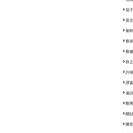
茄子蛋
莫文蔚
菊梓喬
蔡依林
蔡健雅
薛之謙
許靖韻
譚嘉儀
連詩雅
鄭秀文
關喆 
陳奕迅