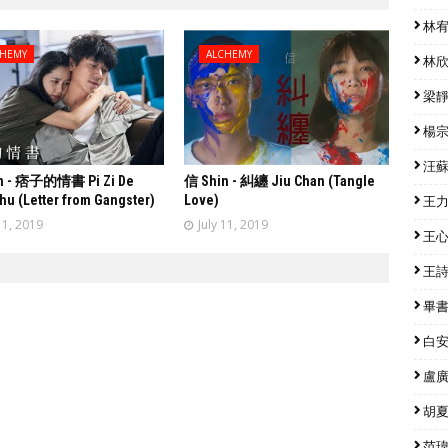
林宥嘉
CHEMY
ALCHEMY
林欣彤
梁靜茹
楊宗緯
汪蘇瀧
n - 痞子的情書 Pi Zi De
信 Shin - 糾纏 Jiu Chan (Tangle
hu (Letter from Gangster)
Love)
王力宏
11, 2019
July 11, 2019
王心凌
王詩安
畢書盡
白安 
盧廣仲
胡夏 
范瑋琪