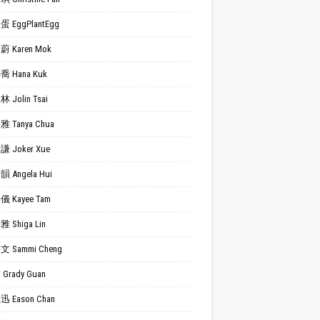
 EggPlantEgg
 Karen Mok
 Hana Kuk
 Jolin Tsai
 Tanya Chua
 Joker Xue
 Angela Hui
 Kayee Tam
 Shiga Lin
 Sammi Cheng
Grady Guan
 Eason Chan