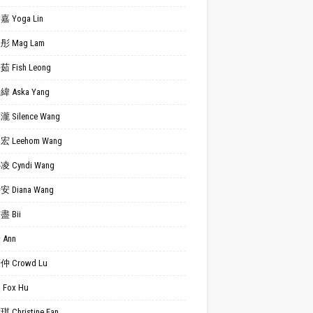
 Yoga Lin
 Mag Lam
 Fish Leong
 Aska Yang
 Silence Wang
 Leehom Wang
 Cyndi Wang
 Diana Wang
 Bii
Ann
 Crowd Lu
Fox Hu
 Christine Fan