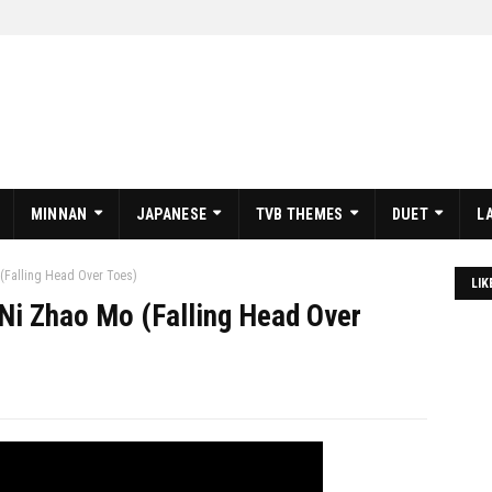
MINNAN
JAPANESE
TVB THEMES
DUET
L
alling Head Over Toes)
LIK
Zhao Mo (Falling Head Over