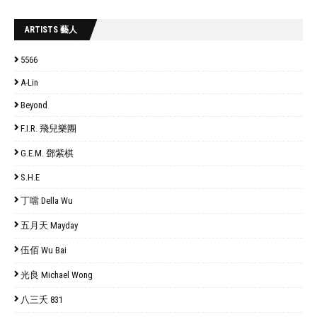
ARTISTS 藝人
5566
A-Lin
Beyond
F.I.R. 飛兒樂團
G.E.M. 鄧紫棋
S.H.E
丁噹 Della Wu
五月天 Mayday
伍佰 Wu Bai
光良 Michael Wong
八三夭 831