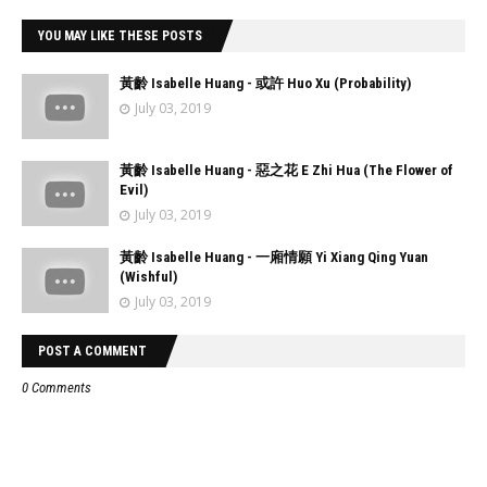
YOU MAY LIKE THESE POSTS
黃齡 Isabelle Huang - 或許 Huo Xu (Probability)
July 03, 2019
黃齡 Isabelle Huang - 惡之花 E Zhi Hua (The Flower of
Evil)
July 03, 2019
黃齡 Isabelle Huang - 一廂情願 Yi Xiang Qing Yuan
(Wishful)
July 03, 2019
POST A COMMENT
0 Comments