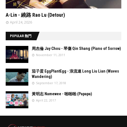
// 'data:post.featuredImage resizeImage 480'
A-Lin - 繞路 Rao Lu (Detour)
April 24, 2026
POPULAR 熱門
周杰倫 Jay Chou - 琴傷 Qin Shang (Piano of Sorrow)
November 11, 2011
//
'data:post.fea
茄子蛋 EggPlantEgg - 浪流連 Long Liu Lian (Waves
turedImage
Wandering)
resizeImage
September 17, 2018
100'
//
'data:post.fea
黃明志 Namewee - 啪啪啪 (Papapa)
turedImage
April 22, 2017
resizeImage
100'
//
'data:post.fea
turedImage
resizeImage