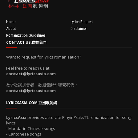
100'
Home
Lyrics Request
About
Disclaimer
Romanization Guidelines
CONTACT US 聯繫我們
Want to request for lyrics romanization?
Feel free to reach us at:
contact@lyricsasia.com
欲求歌詞拼音者，歡迎發郵件聯繫我們：
contact@lyricsasia.com
LYRICSASIA.COM 亞洲歌詞網
LyricsAsia
provides accurate Pinyin/Yale/TL romanization for song
lyrics
- Mandarin Chinese songs
- Cantonese songs