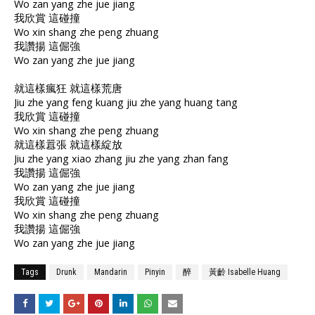
Wo zan yang zhe jue jiang
我欣賞 這碰撞
Wo xin shang zhe peng zhuang
我讚揚 這倔強
Wo zan yang zhe jue jiang
就這樣瘋狂 就這樣荒唐
Jiu zhe yang feng kuang jiu zhe yang huang tang
我欣賞 這碰撞
Wo xin shang zhe peng zhuang
就這樣囂張 就這樣綻放
Jiu zhe yang xiao zhang jiu zhe yang zhan fang
我讚揚 這倔強
Wo zan yang zhe jue jiang
我欣賞 這碰撞
Wo xin shang zhe peng zhuang
我讚揚 這倔強
Wo zan yang zhe jue jiang
Tags
Drunk
Mandarin
Pinyin
醉
黃齡 Isabelle Huang