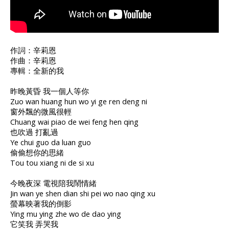
作詞：辛莉恩
作曲：辛莉恩
專輯：全新的我
昨晚黃昏 我一個人等你
Zuo wan huang hun wo yi ge ren deng ni
窗外飄的微風很輕
Chuang wai piao de wei feng hen qing
也吹過 打亂過
Ye chui guo da luan guo
偷偷想你的思緒
Tou tou xiang ni de si xu
今晚夜深 電視陪我鬧情緒
Jin wan ye shen dian shi pei wo nao qing xu
螢幕映著我的倒影
Ying mu ying zhe wo de dao ying
它笑我 弄哭我