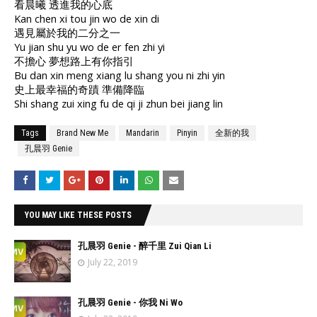
看晨曦 透進我的心底
Kan chen xi tou jin wo de xin di
遇見屬於我的二分之一
Yu jian shu yu wo de er fen zhi yi
不擔心 夢想路上有你指引
Bu dan xin meng xiang lu shang you ni zhi yin
史上最幸福的奇蹟 準備降臨
Shi shang zui xing fu de qi ji zhun bei jiang lin
Tags
Brand New Me
Mandarin
Pinyin
全新的我
孔晨羽 Genie
YOU MAY LIKE THESE POSTS
孔晨羽 Genie - 醉千里 Zui Qian Li
July 22, 2019
孔晨羽 Genie - 你我 Ni Wo