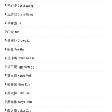
王心凌 Cyndi Wang
王詩安 Diana Wang
畢書盡 Bii
白安 Ann
盧廣仲 Crowd Lu
胡夏 Fox Hu
范瑋琪 Christine Fan
茄子蛋 EggPlantEgg
莫文蔚 Karen Mok
菊梓喬 Hana Kuk
蔡依林 Jolin Tsai
蔡健雅 Tanya Chua
薛之謙 Joker Xue