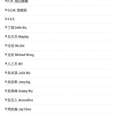
F.I.R. 飛兒樂團
G.E.M. 鄧紫棋
S.H.E
丁噹 Della Wu
五月天 Mayday
伍佰 Wu Bai
光良 Michael Wong
八三夭 831
吳卓源 Julia Wu
吳若希 Jinny Ng
吳青峰 Greeny Wu
告五人 Accusefive
周杰倫 Jay Chou