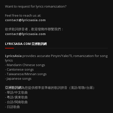
Want to request for lyrics romanization?
Feel free to reach us at:
contact@lyricsasia.com
欲求歌詞拼音者，歡迎發郵件聯繫我們：
contact@lyricsasia.com
LYRICSASIA.COM 亞洲歌詞網
LyricsAsia
provides accurate Pinyin/Yale/TL romanization for song
lyrics
- Mandarin Chinese songs
- Cantonese songs
- Taiwanese/Minnan songs
- Japanese songs
亞洲歌詞網
為您提供標準並準確的歌詞拼音（漢語/耶魯/台羅）
- 華語/中文歌曲
- 粵語/廣東歌曲
- 台語/閩南歌曲
- 日語歌曲