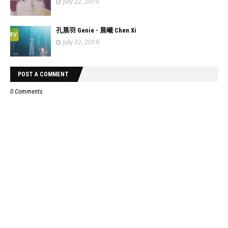
July 22, 2019
孔晨羽 Genie - 晨曦 Chen Xi
July 22, 2019
POST A COMMENT
0 Comments