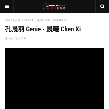
Home
孔晨羽 Genie
孔晨羽 Genie - 晨曦 Chen Xi
孔晨羽 Genie - 晨曦 Chen Xi
July 22, 2019