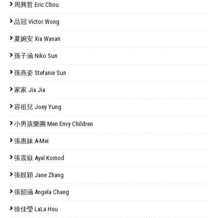
周興哲 Eric Chou
品冠 Victor Wong
夏婉安 Xia Wanan
孫子涵 Niko Sun
孫燕姿 Stefanie Sun
家家 Jia Jia
容祖兒 Joey Yung
小男孩樂團 Men Envy Children
張惠妹 A-Mei
張震嶽 Ayal Komod
張靚穎 Jane Zhang
張韶涵 Angela Chang
徐佳瑩 LaLa Hsu