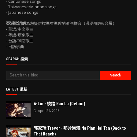
- Cantonese songs
- Taiwanese/Minnan songs
- Japanese songs
亞洲歌詞網
為您提供標準並準確的歌詞拼音（漢語/耶魯/台羅）
- 華語/中文歌曲
- 粵語/廣東歌曲
- 台語/閩南歌曲
- 日語歌曲
SEARCH 搜索
LATEST 最新
A-Lin - 繞路 Rao Lu (Detour)
April 24, 2026
郭家瑋 Trevor - 那片海灘 Na Pian Hai Tan (Back to
That Beach)