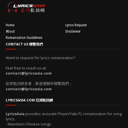
Home
Lyrics Request
About
Disclaimer
Romanization Guidelines
CONTACT US 聯繫我們
Want to request for lyrics romanization?
Feel free to reach us at:
contact@lyricsasia.com
欲求歌詞拼音者，歡迎發郵件聯繫我們：
contact@lyricsasia.com
LYRICSASIA.COM 亞洲歌詞網
LyricsAsia
provides accurate Pinyin/Yale/TL romanization for song
lyrics
- Mandarin Chinese songs