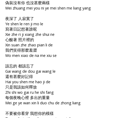
偽裝沒有你 也沒甚麼兩樣
Wei zhuang mei you ni ye mei shen me liang yang
夜深了 人寂寞了
Ye shen le ren ji mo le
寫著日記想著誰呢
Xie zhe ri ji xiang zhe shui ne
心酸著 照片裡的
Xin suan zhe zhao pian li de
我們笑得那麼羞澀
Wo men xiao de na me xiu se
該忘的 都該忘了
Gai wang de dou gai wang le
還有甚麼好記得
Hai you shen me hao ji de
只是我該如何釋放
Zhi shi wo gai ru he shi fang
每個夜晚心裡 多出的重量
Mei ge ye wan xin li duo chu de zhong liang
不要被你看穿 我想你的模樣