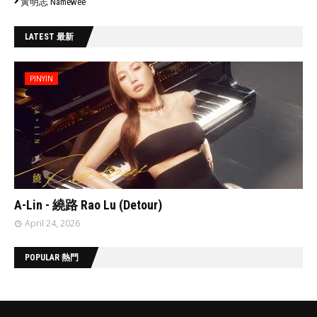
黃明志 Namewee
LATEST 最新
PINYIN
// 'data:post.featuredImage resizeImage 480'
A-Lin - 繞路 Rao Lu (Detour)
April 24, 2026
POPULAR 熱門