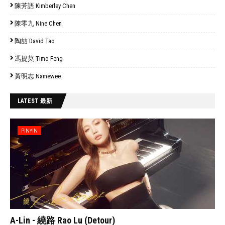
陳芳語 Kimberley Chen
陳零九 Nine Chen
陶喆 David Tao
馮提莫 Timo Feng
黃明志 Namewee
LATEST 最新
PINYIN
// 'data:post.featuredImage resizeImage 480'
A-Lin - 繞路 Rao Lu (Detour)