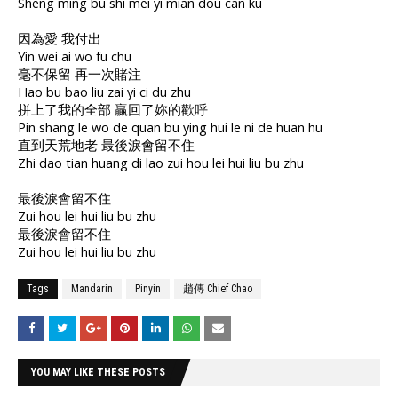
Sheng ming bu shi mei yi mian dou can ku
因為愛 我付出
Yin wei ai wo fu chu
毫不保留 再一次賭注
Hao bu bao liu zai yi ci du zhu
拼上了我的全部 贏回了妳的歡呼
Pin shang le wo de quan bu ying hui le ni de huan hu
直到天荒地老 最後淚會留不住
Zhi dao tian huang di lao zui hou lei hui liu bu zhu
最後淚會留不住
Zui hou lei hui liu bu zhu
最後淚會留不住
Zui hou lei hui liu bu zhu
Tags
Mandarin
Pinyin
趙傳 Chief Chao
YOU MAY LIKE THESE POSTS