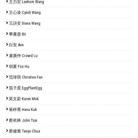
王力宏 Leehom Wang
王心凌 Cyndi Wang
王詩安 Diana Wang
畢書盡 Bii
白安 Ann
盧廣仲 Crowd Lu
胡夏 Fox Hu
范瑋琪 Christine Fan
茄子蛋 EggPlantEgg
莫文蔚 Karen Mok
菊梓喬 Hana Kuk
蔡依林 Jolin Tsai
蔡健雅 Tanya Chua