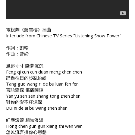
電視劇《聽雪樓》插曲
Interlude from Chinese TV Series "Listening Snow Tower"
作詞：劉暢
作曲：曾締
風起寸寸 斷夢沉沉
Feng qi cun cun duan meng chen chen
蹚過往日的步亂紛紛
Tang guo wang ri de bu luan fen fen
言語森森 傷痛陣陣
Yan yu sen sen shang tong zhen zhen
對你的愛不枉深深
Dui ni de ai bu wang shen shen
紅塵滾滾 相知溫溫
Hong chen gun gun xiang zhi wen wen
怎以流言擾你心懇懇