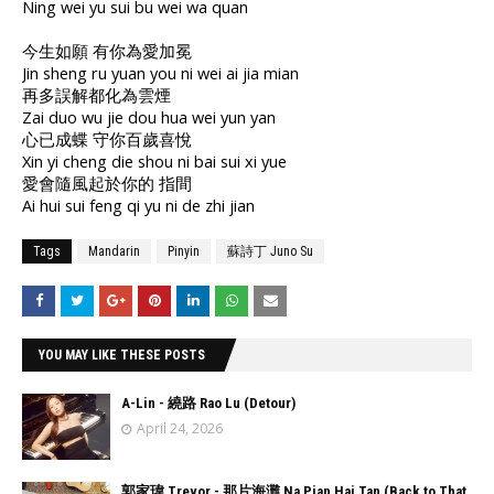
Ning wei yu sui bu wei wa quan
今生如願 有你為愛加冕
Jin sheng ru yuan you ni wei ai jia mian
再多誤解都化為雲煙
Zai duo wu jie dou hua wei yun yan
心已成蝶 守你百歲喜悅
Xin yi cheng die shou ni bai sui xi yue
愛會隨風起於你的 指間
Ai hui sui feng qi yu ni de zhi jian
Tags
Mandarin
Pinyin
蘇詩丁 Juno Su
YOU MAY LIKE THESE POSTS
A-Lin - 繞路 Rao Lu (Detour)
April 24, 2026
郭家瑋 Trevor - 那片海灘 Na Pian Hai Tan (Back to That