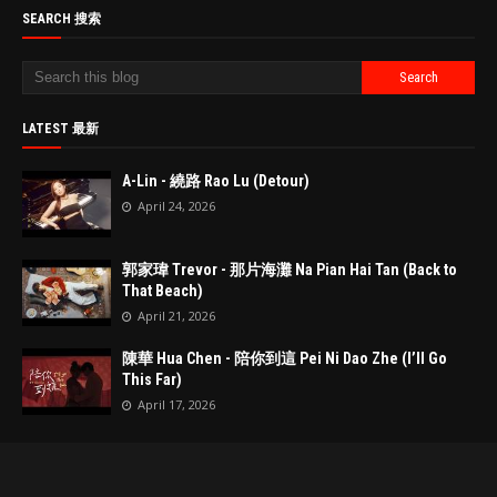
SEARCH 搜索
LATEST 最新
A-Lin - 繞路 Rao Lu (Detour)
April 24, 2026
郭家瑋 Trevor - 那片海灘 Na Pian Hai Tan (Back to
That Beach)
April 21, 2026
陳華 Hua Chen - 陪你到這 Pei Ni Dao Zhe (I’ll Go
This Far)
April 17, 2026