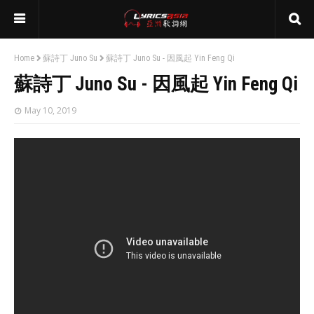
Home
蘇詩丁 Juno Su
蘇詩丁 Juno Su - 因風起 Yin Feng Qi
蘇詩丁 Juno Su - 因風起 Yin Feng Qi
May 10, 2019