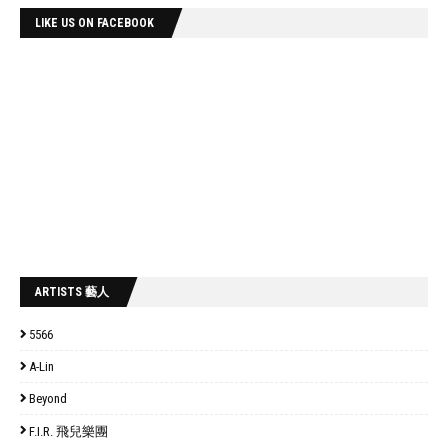
LIKE US ON FACEBOOK
ARTISTS 藝人
5566
A-Lin
Beyond
F.I.R. 飛兒樂團