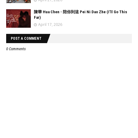
陳華 Hua Chen - 陪你到這 Pei Ni Dao Zhe (I’ll Go This
Far)
April 17, 2026
POST A COMMENT
0 Comments