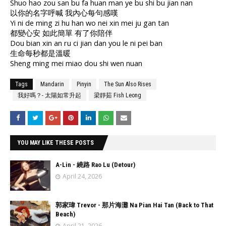
Shuo hao zou san bu fa huan man ye bu shi bu jian nan
以你的名字呼喊 我內心每句感嘆
Yi ni de ming zi hu han wo nei xin mei ju gan tan
都變心安 如此簡單 有了你陪伴
Dou bian xin an ru ci jian dan you le ni pei ban
生命每秒都是溫暖
Sheng ming mei miao dou shi wen nuan
Tags
Mandarin
Pinyin
The Sun Also Rises
我好嗎？- 太陽如常升起
梁靜茹 Fish Leong
YOU MAY LIKE THESE POSTS
A-Lin - 繞路 Rao Lu (Detour)
April 24, 2026
郭家瑋 Trevor - 那片海灘 Na Pian Hai Tan (Back to That
Beach)
April 21, 2026