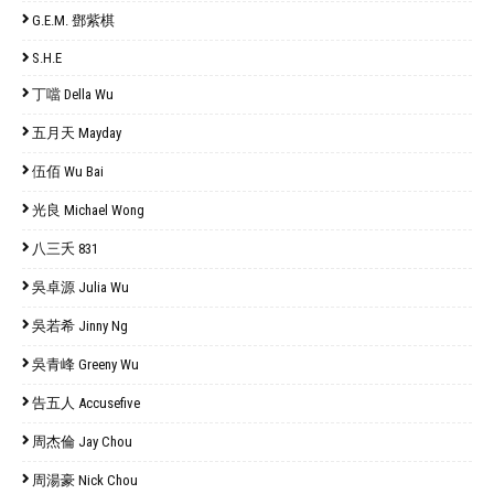
G.E.M. 鄧紫棋
S.H.E
丁噹 Della Wu
五月天 Mayday
伍佰 Wu Bai
光良 Michael Wong
八三夭 831
吳卓源 Julia Wu
吳若希 Jinny Ng
吳青峰 Greeny Wu
告五人 Accusefive
周杰倫 Jay Chou
周湯豪 Nick Chou