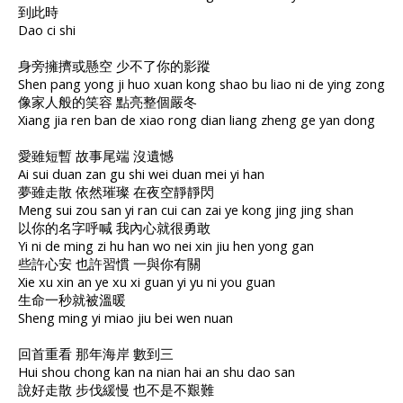
到此時
Dao ci shi
身旁擁擠或懸空 少不了你的影蹤
Shen pang yong ji huo xuan kong shao bu liao ni de ying zong
像家人般的笑容 點亮整個嚴冬
Xiang jia ren ban de xiao rong dian liang zheng ge yan dong
愛雖短暫 故事尾端 沒遺憾
Ai sui duan zan gu shi wei duan mei yi han
夢雖走散 依然璀璨 在夜空靜靜閃
Meng sui zou san yi ran cui can zai ye kong jing jing shan
以你的名字呼喊 我內心就很勇敢
Yi ni de ming zi hu han wo nei xin jiu hen yong gan
些許心安 也許習慣 一與你有關
Xie xu xin an ye xu xi guan yi yu ni you guan
生命一秒就被溫暖
Sheng ming yi miao jiu bei wen nuan
回首重看 那年海岸 數到三
Hui shou chong kan na nian hai an shu dao san
說好走散 步伐緩慢 也不是不艱難