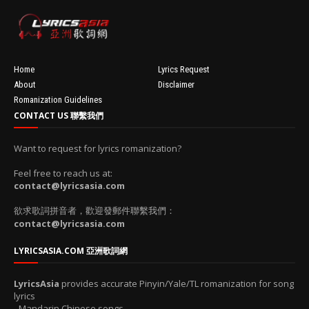
Home
Lyrics Request
About
Disclaimer
Romanization Guidelines
CONTACT US 聯繫我們
Want to request for lyrics romanization?
Feel free to reach us at:
contact@lyricsasia.com
欲求歌詞拼音者，歡迎發郵件聯繫我們：
contact@lyricsasia.com
LYRICSASIA.COM 亞洲歌詞網
LyricsAsia
provides accurate Pinyin/Yale/TL romanization for song
lyrics
- Mandarin Chinese songs