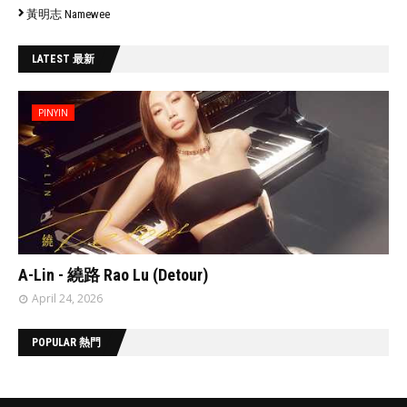
黃明志 Namewee
LATEST 最新
PINYIN
// 'data:post.featuredImage resizeImage 480'
A-Lin - 繞路 Rao Lu (Detour)
April 24, 2026
POPULAR 熱門