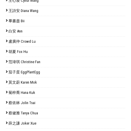
王心凌 Cyndi Wang
王詩安 Diana Wang
畢書盡 Bii
白安 Ann
盧廣仲 Crowd Lu
胡夏 Fox Hu
范瑋琪 Christine Fan
茄子蛋 EggPlantEgg
莫文蔚 Karen Mok
菊梓喬 Hana Kuk
蔡依林 Jolin Tsai
蔡健雅 Tanya Chua
薛之謙 Joker Xue