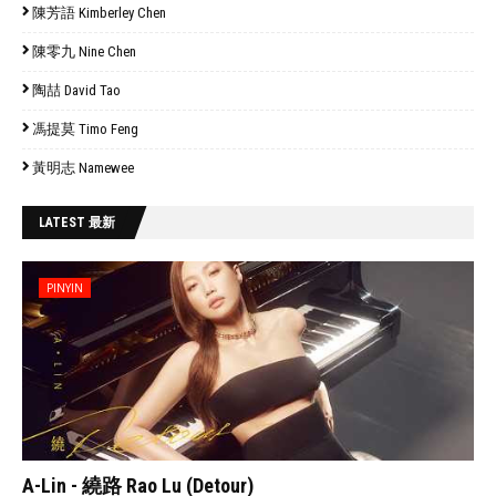
陳芳語 Kimberley Chen
陳零九 Nine Chen
陶喆 David Tao
馮提莫 Timo Feng
黃明志 Namewee
LATEST 最新
PINYIN
// 'data:post.featuredImage resizeImage 480'
A-Lin - 繞路 Rao Lu (Detour)