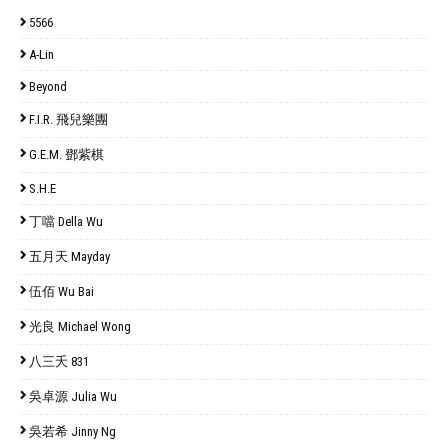
5566
A-Lin
Beyond
F.I.R. 飛兒樂團
G.E.M. 鄧紫棋
S.H.E
丁噹 Della Wu
五月天 Mayday
伍佰 Wu Bai
光良 Michael Wong
八三夭 831
吳卓源 Julia Wu
吳若希 Jinny Ng