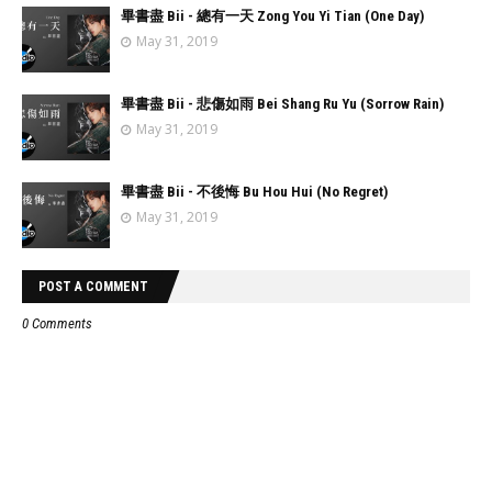
畢書盡 Bii - 總有一天 Zong You Yi Tian (One Day)
May 31, 2019
畢書盡 Bii - 悲傷如雨 Bei Shang Ru Yu (Sorrow Rain)
May 31, 2019
畢書盡 Bii - 不後悔 Bu Hou Hui (No Regret)
May 31, 2019
POST A COMMENT
0 Comments