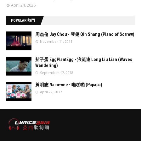
April 24, 2026
POPULAR 熱門
周杰倫 Jay Chou - 琴傷 Qin Shang (Piano of Sorrow)
November 11, 2011
//
'data:post.fea
茄子蛋 EggPlantEgg - 浪流連 Long Liu Lian (Waves
turedImage
Wandering)
resizeImage
September 17, 2018
100'
//
'data:post.fea
黃明志 Namewee - 啪啪啪 (Papapa)
turedImage
April 22, 2017
resizeImage
100'
//
'data:post.fea
turedImage
resizeImage
100'