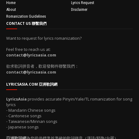
Home
Lyrics Request
About
Disclaimer
Romanization Guidelines
CONTACT US 聯繫我們
Want to request for lyrics romanization?
Feel free to reach us at:
contact@lyricsasia.com
欲求歌詞拼音者，歡迎發郵件聯繫我們：
contact@lyricsasia.com
LYRICSASIA.COM 亞洲歌詞網
LyricsAsia
provides accurate Pinyin/Yale/TL romanization for song
lyrics
- Mandarin Chinese songs
- Cantonese songs
- Taiwanese/Minnan songs
- Japanese songs
亞洲歌詞網
為您提供標準並準確的歌詞拼音（漢語/耶魯/台羅）