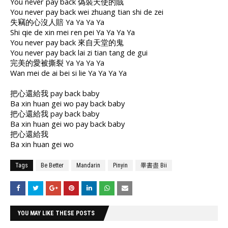
You never pay back 偽裝天使的賊
You never pay back wei zhuang tian shi de zei
失竊的心沒人賠 Ya Ya Ya Ya
Shi qie de xin mei ren pei Ya Ya Ya Ya
You never pay back 來自天堂的鬼
You never pay back lai zi tian tang de gui
完美的愛被撕裂 Ya Ya Ya Ya
Wan mei de ai bei si lie Ya Ya Ya Ya
把心還給我 pay back baby
Ba xin huan gei wo pay back baby
把心還給我 pay back baby
Ba xin huan gei wo pay back baby
把心還給我
Ba xin huan gei wo
Tags
Be Better
Mandarin
Pinyin
畢書盡 Bii
YOU MAY LIKE THESE POSTS