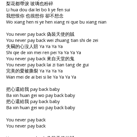
梨花都帶淚 玻璃也粉碎
Li hua dou dai lei bo li ye fen sui
我想恨你 也很想你 卻不想念
Wo xiang hen ni ye hen xiang ni que bu xiang nian
You never pay back 偽裝天使的賊
You never pay back wei zhuang tian shi de zei
失竊的心沒人賠 Ya Ya Ya Ya
Shi qie de xin mei ren pei Ya Ya Ya Ya
You never pay back 來自天堂的鬼
You never pay back lai zi tian tang de gui
完美的愛被撕裂 Ya Ya Ya Ya
Wan mei de ai bei si lie Ya Ya Ya Ya
把心還給我 pay back baby
Ba xin huan gei wo pay back baby
把心還給我 pay back baby
Ba xin huan gei wo pay back baby
You never pay back
You never pay back