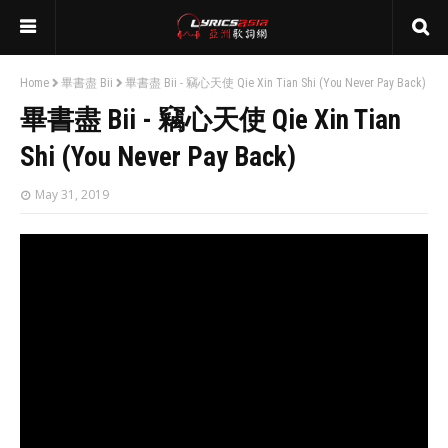
Home
畢書盡 Bii
畢書盡 Bii - 竊心天使 Qie Xin Tian Shi (You Never Pay Back)
畢書盡 Bii - 竊心天使 Qie Xin Tian
Shi (You Never Pay Back)
May 31, 2019