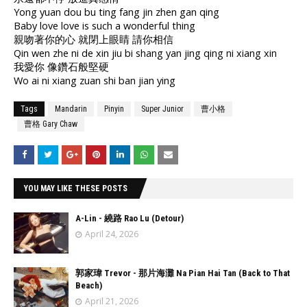
Yong yuan dou bu ting fang jin zhen gan qing
Baby love love is such a wonderful thing
親吻著你的心 就閉上眼睛 請你相信
Qin wen zhe ni de xin jiu bi shang yan jing qing ni xiang xin
我愛你 像鑽石般堅硬
Wo ai ni xiang zuan shi ban jian ying
Tags
Mandarin
Pinyin
Super Junior
曹小格
曹格 Gary Chaw
YOU MAY LIKE THESE POSTS
A-Lin - 繞路 Rao Lu (Detour)
April 24, 2026
郭家瑋 Trevor - 那片海灘 Na Pian Hai Tan (Back to That
Beach)
April 21, 2026