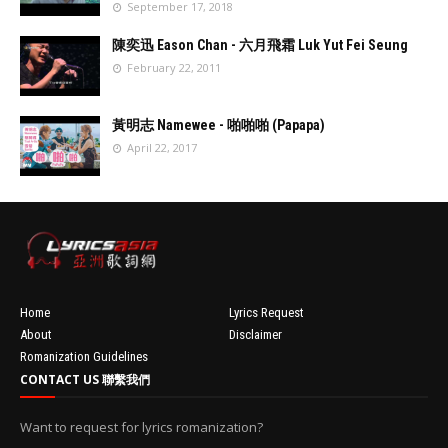
September 17, 2018
//
'data:post.fea
陳奕迅 Eason Chan - 六月飛霜 Luk Yut Fei Seung
turedImage
February 22, 2011
resizeImage
100'
//
'data:post.fea
黃明志 Namewee - 啪啪啪 (Papapa)
turedImage
April 22, 2017
resizeImage
100'
//
'data:post.fea
turedImage
resizeImage
100'
Home
Lyrics Request
About
Disclaimer
Romanization Guidelines
CONTACT US 聯繫我們
Want to request for lyrics romanization?