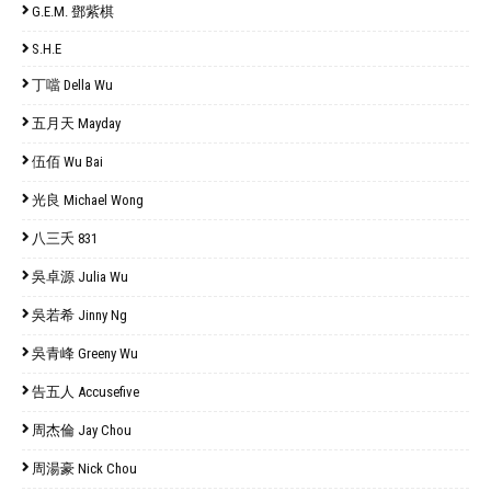
G.E.M. 鄧紫棋
S.H.E
丁噹 Della Wu
五月天 Mayday
伍佰 Wu Bai
光良 Michael Wong
八三夭 831
吳卓源 Julia Wu
吳若希 Jinny Ng
吳青峰 Greeny Wu
告五人 Accusefive
周杰倫 Jay Chou
周湯豪 Nick Chou