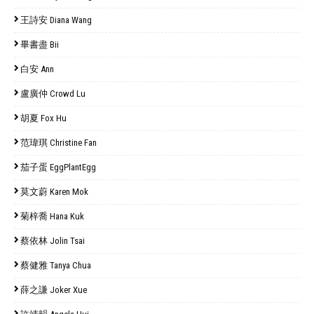
王詩安 Diana Wang
畢書盡 Bii
白安 Ann
盧廣仲 Crowd Lu
胡夏 Fox Hu
范瑋琪 Christine Fan
茄子蛋 EggPlantEgg
莫文蔚 Karen Mok
菊梓喬 Hana Kuk
蔡依林 Jolin Tsai
蔡健雅 Tanya Chua
薛之謙 Joker Xue