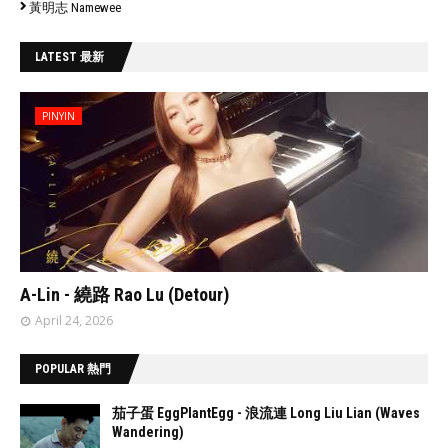
黃明志 Namewee
LATEST 最新
PINYIN
// 'data:post.featuredImage resizeImage 480'
A-Lin - 繞路 Rao Lu (Detour)
April 24, 2026
POPULAR 熱門
茄子蛋 EggPlantEgg - 浪流連 Long Liu Lian (Waves
Wandering)