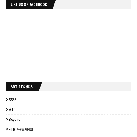
LIKE US ON FACEBOOK
ARTISTS 藝人
5566
A-Lin
Beyond
F.I.R. 飛兒樂團