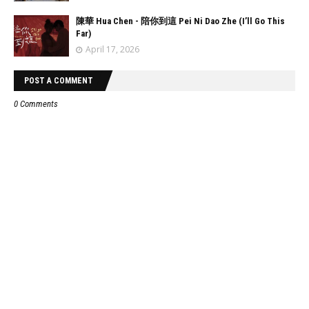
陳華 Hua Chen - 陪你到這 Pei Ni Dao Zhe (I’ll Go This
Far)
April 17, 2026
POST A COMMENT
0 Comments