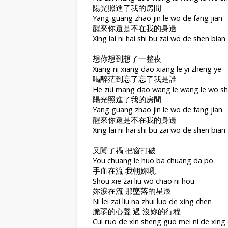
陽光照進了我的房間
Yang guang zhao jin le wo de fang jian
醒來你還是不在我的身邊
Xing lai ni hai shi bu zai wo de shen bian
想你想到想了一整夜
Xiang ni xiang dao xiang le yi zheng ye
喝醉茫到忘了忘了我是誰
He zui mang dao wang le wang le wo shi
陽光照進了我的房間
Yang guang zhao jin le wo de fang jian
醒來你還是不在我的身邊
Xing lai ni hai shi bu zai wo de shen bian
又闖了禍 把窗打破
You chuang le huo ba chuang da po
手血在流 我朝妳吼
Shou xie zai liu wo chao ni hou
妳淚在流 那墜落的星辰
Ni lei zai liu na zhui luo de xing chen
脆弱的心聲 過 沒妳的行程
Cui ruo de xin sheng guo mei ni de xing