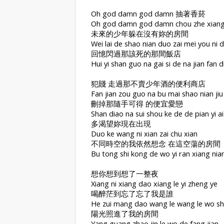
Oh god damn god damn 抽著香菸
Oh god damn god damn chou zhe xiang
未來的少年躲在沒有妳的房間
Wei lai de shao nian duo zai mei you ni d
回憶閃過那該死的那間飯店
Hui yi shan guo na gai si de na jian fan d
犯賤 走過那不賣少年酒的便利商店
Fan jian zou guo na bu mai shao nian jiu
刪掉那隨手可得 的便宜愛戀
Shan diao na sui shou ke de de pian yi ai 
多渴望妳現在出現
Duo ke wang ni xian zai chu xian
不同時空的我依然想念 在這空蕩的房間
Bu tong shi kong de wo yi ran xiang nia
想你想到想了一整夜
Xiang ni xiang dao xiang le yi zheng ye
喝醉茫到忘了忘了我是誰
He zui mang dao wang le wang le wo shi
陽光照進了我的房間
Yang guang zhao jin le wo de fang jian