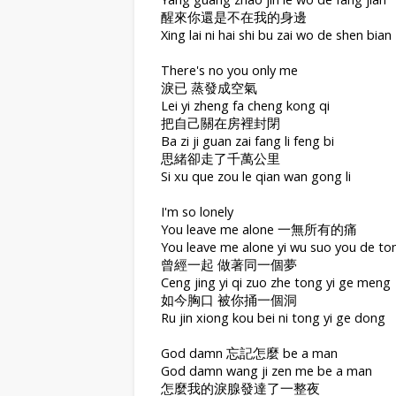
醒來你還是不在我的身邊
Xing lai ni hai shi bu zai wo de shen bian
There's no you only me
淚已 蒸發成空氣
Lei yi zheng fa cheng kong qi
把自己關在房裡封閉
Ba zi ji guan zai fang li feng bi
思緒卻走了千萬公里
Si xu que zou le qian wan gong li
I'm so lonely
You leave me alone 一無所有的痛
You leave me alone yi wu suo you de to
曾經一起 做著同一個夢
Ceng jing yi qi zuo zhe tong yi ge meng
如今胸口 被你捅一個洞
Ru jin xiong kou bei ni tong yi ge dong
God damn 忘記怎麼 be a man
God damn wang ji zen me be a man
怎麼我的淚腺發達了一整夜