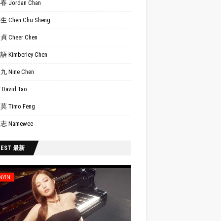
 Jordan Chan
 Chen Chu Sheng
 Cheer Chen
 Kimberley Chen
 Nine Chen
David Tao
 Timo Feng
志 Namewee
TEST 最新
NYIN