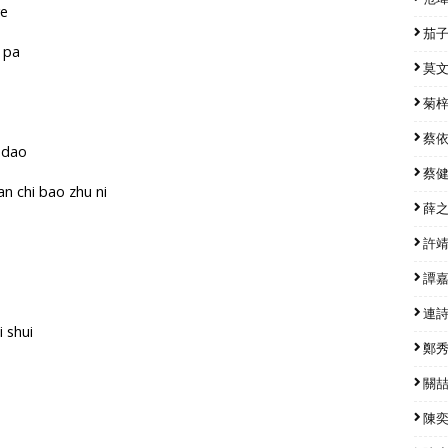
ye
茄子蛋
n pa
莫文蔚
菊梓喬
蔡依林
i dao
蔡健雅
ian chi bao zhu ni
薛之謙
許靖韻
譚嘉儀
連詩雅
 shui
鄭秀文
關喆 
陳奕迅