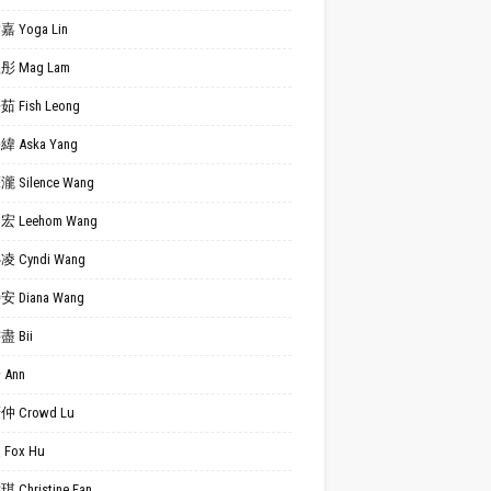
 Yoga Lin
 Mag Lam
 Fish Leong
 Aska Yang
 Silence Wang
 Leehom Wang
 Cyndi Wang
 Diana Wang
 Bii
Ann
 Crowd Lu
Fox Hu
 Christine Fan