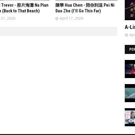
revor - 那片海灘 Na Pian
陳華 Hua Chen - 陪你到這 Pei Ni
n (Back to That Beach)
Dao Zhe (I’ll Go This Far)
l 21, 2026
April 17, 2026
// 'd
A-Li
Apr
PO
//
'data:
tured
resiz
100'
//
'data:
tured
resiz
100'
//
'data: