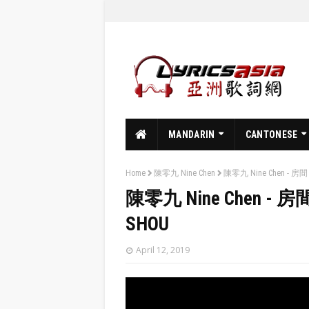
MANDARIN
CANTONESE
Home
陳零九 Nine Chen
陳零九 Nine Chen - 房間 F
陳零九 Nine Chen - 房間 
SHOU
April 12, 2019