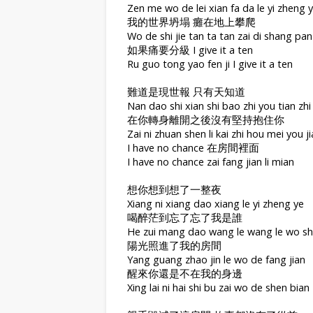
Zen me wo de lei xian fa da le yi zheng 
我的世界坍塌 癱在地上攀爬
Wo de shi jie tan ta tan zai di shang pa
如果痛要分級 I give it a ten
Ru guo tong yao fen ji I give it a ten
難道是現世報 只有天知道
Nan dao shi xian shi bao zhi you tian zh
在你轉身離開之後沒有堅持抱住你
Zai ni zhuan shen li kai zhi hou mei you j
I have no chance 在房間裡面
I have no chance zai fang jian li mian
想你想到想了一整夜
Xiang ni xiang dao xiang le yi zheng ye
喝醉茫到忘了忘了我是誰
He zui mang dao wang le wang le wo shi
陽光照進了我的房間
Yang guang zhao jin le wo de fang jian
醒來你還是不在我的身邊
Xing lai ni hai shi bu zai wo de shen bian