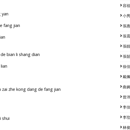
容祖兒
 yan
小男孩
e fang jian
張惠妹
張震嶽
ian
張靚穎
 de bian li shang dian
張韶涵
lian
徐佳瑩
戴佩妮
曲婉婷
n zai zhe kong dang de fang jian
曾沛慈
李佳薇
李玟 
 shui
林俊傑