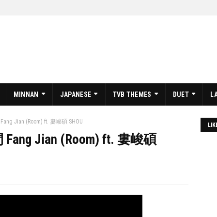
MINNAN
JAPANESE
TVB THEMES
DUET
L
ang Jian (Room) ft. 婁峻碩 SHOU
LIK
Fang Jian (Room) ft. 婁峻碩