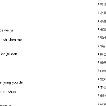
容祖兒
小男孩
張惠妹
張震嶽
de wei yi
張靚穎
de shi shen me
張韶涵
e de gu dan
徐佳瑩
戴佩妮
曲婉婷
曾沛慈
ei yong you de
李佳薇
gan de shuo
李玟 
林俊傑
 yong you