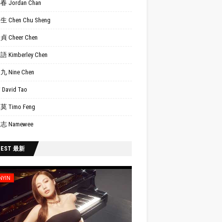
 Jordan Chan
 Chen Chu Sheng
 Cheer Chen
 Kimberley Chen
 Nine Chen
David Tao
 Timo Feng
志 Namewee
TEST 最新
NYIN