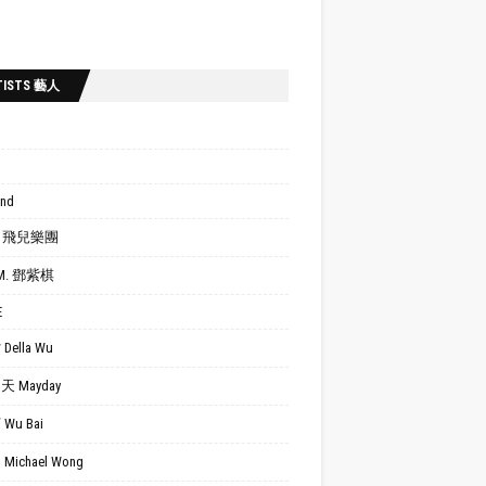
TISTS 藝人
ond
.R. 飛兒樂團
.M. 鄧紫棋
E
Della Wu
 Mayday
Wu Bai
Michael Wong