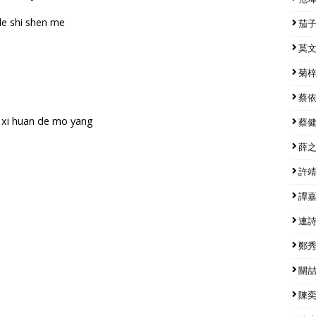
de shi shen me
茄子蛋
莫文蔚
菊梓喬
蔡依林
i xi huan de mo yang
蔡健雅
薛之謙
許靖韻
譚嘉儀
連詩雅
鄭秀文
關喆 
陳奕迅