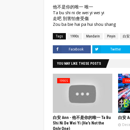
他不是你的唯一 唯一
Ta bu shi ni de wei yi wei yi
走吧 別害怕會受傷
Zou ba bie hai pa hui shou shang
Tags
1990s
Mandarin
Pinyin
白安 
Facebook
Twitter
YOU MAY LIKE THESE POSTS
1990S
199
白安 Ann - 他不是你的唯一 Ta Bu
白安 An
Shi Ni De Wei Yi (He’s Not the
Dece
Only One)