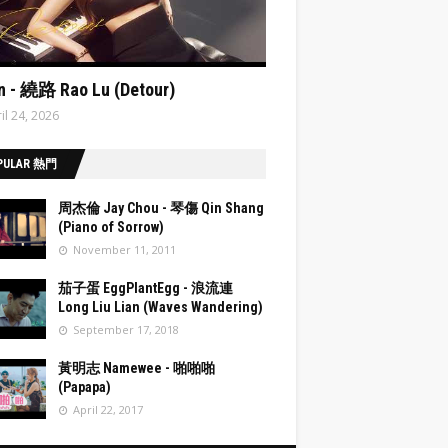
ata:post.featuredImage resizeImage 480'
n - 繞路 Rao Lu (Detour)
il 24, 2026
PULAR 熱門
周杰倫 Jay Chou - 琴傷 Qin Shang
(Piano of Sorrow)
November 11, 2011
post.fea
茄子蛋 EggPlantEgg - 浪流連
Image
Long Liu Lian (Waves Wandering)
eImage
September 17, 2018
post.fea
黃明志 Namewee - 啪啪啪
Image
(Papapa)
eImage
April 22, 2017
post.fea