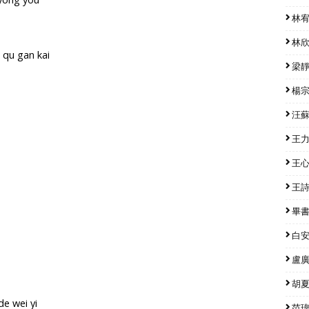
林宥嘉
林欣彤
o qu gan kai
梁靜茹
楊宗緯
汪蘇瀧
王力宏
王心凌
王詩安
畢書盡
白安 
盧廣仲
胡夏 
de wei yi
范瑋琪