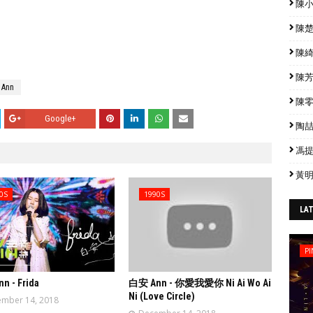
陳小春
陳楚生
陳綺貞
陳芳語
Ann
陳零九
Google+
陶喆 
馮提莫
黃明
0S
1990S
LA
PI
n - Frida
白安 Ann - 你愛我愛你 Ni Ai Wo Ai
Ni (Love Circle)
mber 14, 2018