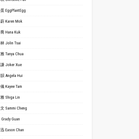
 EggPlantEgg
 Karen Mok
 Hana Kuk
 Jolin Tsai
 Tanya Chua
 Joker Xue
 Angela Hui
 Kayee Tam
 Shiga Lin
 Sammi Cheng
Grady Guan
 Eason Chan