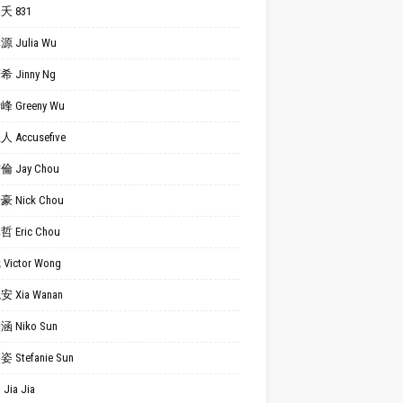
夭 831
 Julia Wu
 Jinny Ng
 Greeny Wu
 Accusefive
 Jay Chou
 Nick Chou
 Eric Chou
Victor Wong
 Xia Wanan
 Niko Sun
 Stefanie Sun
Jia Jia