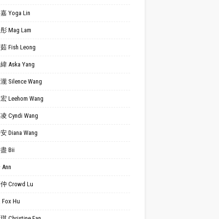
 Yoga Lin
 Mag Lam
 Fish Leong
 Aska Yang
 Silence Wang
 Leehom Wang
 Cyndi Wang
 Diana Wang
 Bii
Ann
 Crowd Lu
Fox Hu
 Christine Fan