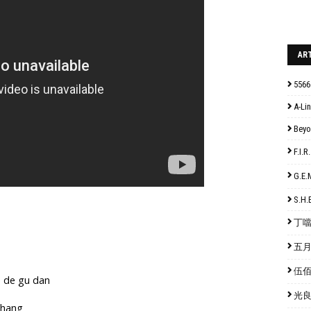
AR
5566
A-Lin
Bey
F.I
G.E
S.H.
丁噹 
五月天
伍佰 
e de gu dan
光良 
 chang