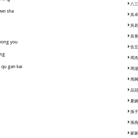
八三
 wei sha
吳卓源
吳若希
吳青峰
 yong you
告五人
ong
周杰倫
o qu gan kai
周湯豪
周興哲
品冠 
夏婉安
孫子涵
孫燕姿
家家 