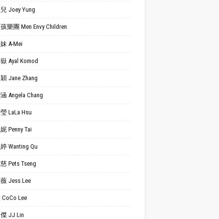
 Joey Yung
樂團 Men Envy Children
 A-Mei
 Ayal Komod
 Jane Zhang
 Angela Chang
 LaLa Hsu
 Penny Tai
 Wanting Qu
 Pets Tseng
 Jess Lee
CoCo Lee
 JJ Lin