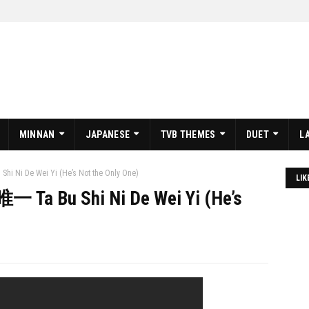
MINNAN
JAPANESE
TVB THEMES
DUET
L
i De Wei Yi (He’s Not the Only One)
LIK
 Bu Shi Ni De Wei Yi (He’s