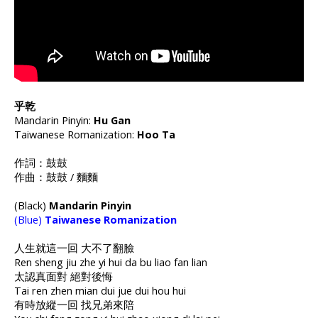
乎乾
Mandarin Pinyin:
Hu Gan
Taiwanese Romanization:
Hoo Ta
作詞：鼓鼓
作曲：鼓鼓 / 麵麵
(Black)
Mandarin Pinyin
(Blue)
Taiwanese Romanization
人生就這一回 大不了翻臉
Ren sheng jiu zhe yi hui da bu liao fan lian
太認真面對 絕對後悔
Tai ren zhen mian dui jue dui hou hui
有時放縱一回 找兄弟來陪