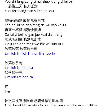
You shi fang zong yi hui zhao xiong di lai pei
一起飛上天 私人派對
Yi qi fei shang tian si ren pai dui
要喝就喝到瘋 的無藥可救
Yao he jiu he dao feng de wu yao ke jiu
再來一杯酒 感覺快巔峰
Zai lai yi bei jiu gan jue kuai dian feng
喝就喝到瘋 我別無所求
He jiu he dao feng wo bie wu suo qiu
飲落飲落 飲落飲乎乾
Lim loh lim loh lim loh lim hoo ta
飲落飲乎乾
Lim loh lim hoo ta
飲落飲乎乾
Lim loh lim hoo ta
嘿
Hei
神乎其技邊漂浮邊 感覺像環遊世界 嘿
Shen hu qi ji bian piao fu bian gan jue xiang huan you shi jie