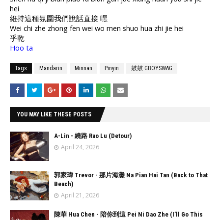
hei
維持這種氛圍我們說話直接 嘿
Wei chi zhe zhong fen wei wo men shuo hua zhi jie hei
乎乾
Hoo ta
Tags
Mandarin
Minnan
Pinyin
鼓鼓 GBOYSWAG
YOU MAY LIKE THESE POSTS
A-Lin - 繞路 Rao Lu (Detour)
April 24, 2026
郭家瑋 Trevor - 那片海灘 Na Pian Hai Tan (Back to That
Beach)
April 21, 2026
陳華 Hua Chen - 陪你到這 Pei Ni Dao Zhe (I’ll Go This