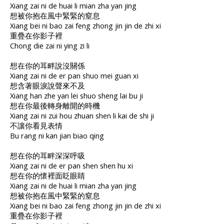
Xiang zai ni de huai li mian zha yan jing
想被你抱在風中緊緊的窒息
Xiang bei ni bao zai feng zhong jin jin de zhi xi
重疊在你影子裡
Chong die zai ni ying zi li
想在你的耳畔說沒關係
Xiang zai ni de er pan shuo mei guan xi
想含著眼淚說聲來不及
Xiang han zhe yan lei shuo sheng lai bu ji
想在你最後轉身離開的時機
Xiang zai ni zui hou zhuan shen li kai de shi ji
不讓你看見表情
Bu rang ni kan jian biao qing
想在你的耳畔深深呼吸
Xiang zai ni de er pan shen shen hu xi
想在你的懷裡面眨眼睛
Xiang zai ni de huai li mian zha yan jing
想被你抱在風中緊緊的窒息
Xiang bei ni bao zai feng zhong jin jin de zhi xi
重疊在你影子裡