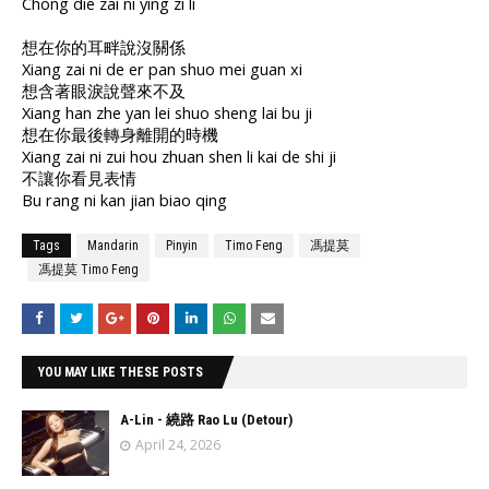
Chong die zai ni ying zi li
想在你的耳畔說沒關係
Xiang zai ni de er pan shuo mei guan xi
想含著眼淚說聲來不及
Xiang han zhe yan lei shuo sheng lai bu ji
想在你最後轉身離開的時機
Xiang zai ni zui hou zhuan shen li kai de shi ji
不讓你看見表情
Bu rang ni kan jian biao qing
Tags
Mandarin
Pinyin
Timo Feng
馮提莫
馮提莫 Timo Feng
YOU MAY LIKE THESE POSTS
A-Lin - 繞路 Rao Lu (Detour)
April 24, 2026