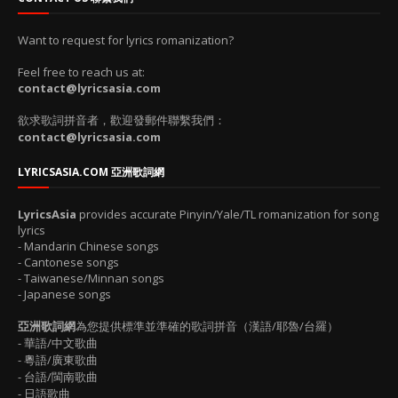
Want to request for lyrics romanization?
Feel free to reach us at:
contact@lyricsasia.com
欲求歌詞拼音者，歡迎發郵件聯繫我們：
contact@lyricsasia.com
LYRICSASIA.COM 亞洲歌詞網
LyricsAsia
provides accurate Pinyin/Yale/TL romanization for song
lyrics
- Mandarin Chinese songs
- Cantonese songs
- Taiwanese/Minnan songs
- Japanese songs
亞洲歌詞網
為您提供標準並準確的歌詞拼音（漢語/耶魯/台羅）
- 華語/中文歌曲
- 粵語/廣東歌曲
- 台語/閩南歌曲
- 日語歌曲