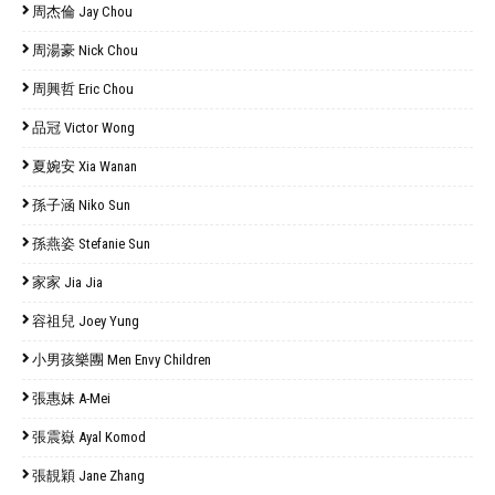
周杰倫 Jay Chou
周湯豪 Nick Chou
周興哲 Eric Chou
品冠 Victor Wong
夏婉安 Xia Wanan
孫子涵 Niko Sun
孫燕姿 Stefanie Sun
家家 Jia Jia
容祖兒 Joey Yung
小男孩樂團 Men Envy Children
張惠妹 A-Mei
張震嶽 Ayal Komod
張靚穎 Jane Zhang