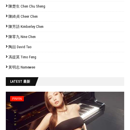
陳楚生 Chen Chu Sheng
陳綺貞 Cheer Chen
陳芳語 Kimberley Chen
陳零九 Nine Chen
陶喆 David Tao
馮提莫 Timo Feng
黃明志 Namewee
LATEST 最新
PINYIN