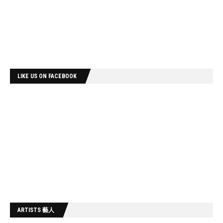
LIKE US ON FACEBOOK
ARTISTS 藝人