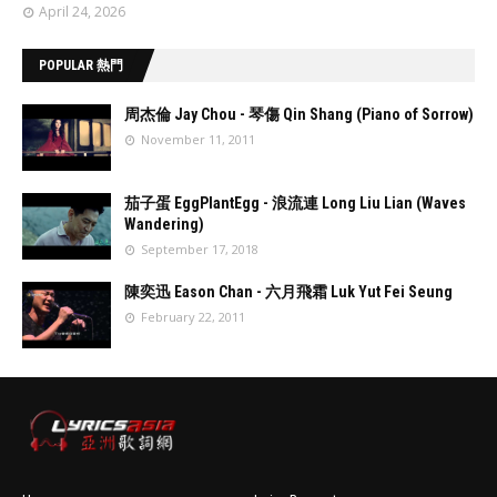
April 24, 2026
POPULAR 熱門
周杰倫 Jay Chou - 琴傷 Qin Shang (Piano of Sorrow)
November 11, 2011
//
'data:post.fea
茄子蛋 EggPlantEgg - 浪流連 Long Liu Lian (Waves
turedImage
Wandering)
resizeImage
September 17, 2018
100'
//
'data:post.fea
陳奕迅 Eason Chan - 六月飛霜 Luk Yut Fei Seung
turedImage
February 22, 2011
resizeImage
100'
//
'data:post.fea
turedImage
resizeImage
100'