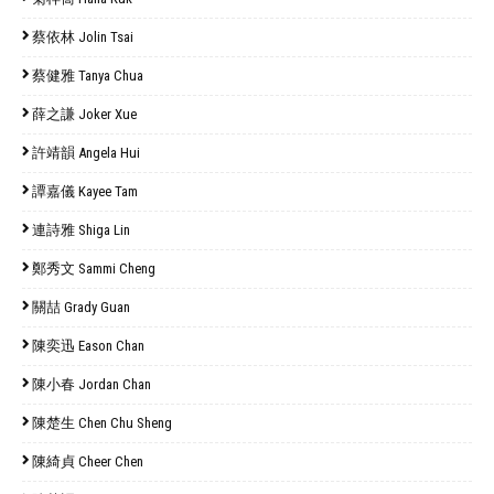
蔡依林 Jolin Tsai
蔡健雅 Tanya Chua
薛之謙 Joker Xue
許靖韻 Angela Hui
譚嘉儀 Kayee Tam
連詩雅 Shiga Lin
鄭秀文 Sammi Cheng
關喆 Grady Guan
陳奕迅 Eason Chan
陳小春 Jordan Chan
陳楚生 Chen Chu Sheng
陳綺貞 Cheer Chen