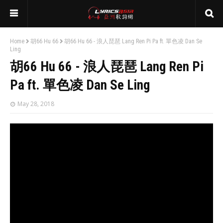
Home
胡66 Hu 66
胡66 Hu 66 - 浪人琵琶 Lang Ren Pi Pa ft. 單色凌 Dan Se
Ling
胡66 Hu 66 - 浪人琵琶 Lang Ren Pi
Pa ft. 單色凌 Dan Se Ling
May 28, 2018