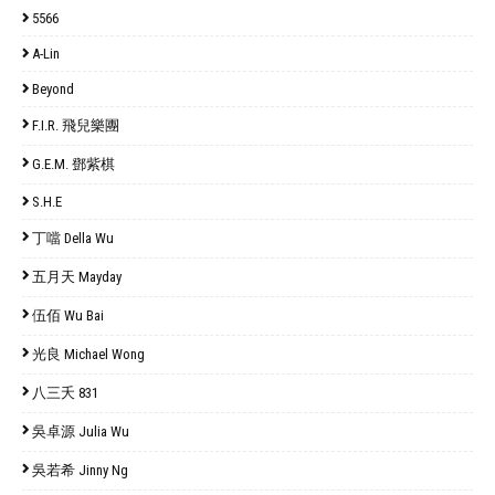
5566
A-Lin
Beyond
F.I.R. 飛兒樂團
G.E.M. 鄧紫棋
S.H.E
丁噹 Della Wu
五月天 Mayday
伍佰 Wu Bai
光良 Michael Wong
八三夭 831
吳卓源 Julia Wu
吳若希 Jinny Ng