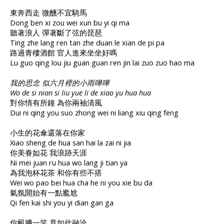
東奔西走 微醺不宜騎馬
Dong ben xi zou wei xun bu yi qi ma
聽著浪人 彈著斷了弦的琵琶
Ting zhe lang ren tan zhe duan le xian de pi pa
路過青樓酒館 官人進來坐坐好嗎
Lu guo qing lou jiu guan guan ren jin lai zuo zuo hao ma
我的思念 似六月裡的小雨嘩嘩
Wo de si nian si liu yue li de xiao yu hua hua
對你情有所鐘 為你兩袖清風
Dui ni qing you suo zhong wei ni liang xiu qing feng
小生的花傘還落在你家
Xiao sheng de hua san hai la zai ni jia
你美眷如花 我浪跡天涯
Ni mei juan ru hua wo lang ji tian ya
為我泡杯花茶 和你有些不搭
Wei wo pao bei hua cha he ni you xie bu da
氣氛開始有一點尷尬
Qi fen kai shi you yi dian gan ga
你靦腆一笑 竟如此融洽