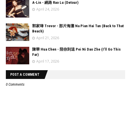
A-Lin - 繞路 Rao Lu (Detour)
April 24, 2026
郭家瑋 Trevor - 那片海灘 Na Pian Hai Tan (Back to That
Beach)
April 21, 2026
陳華 Hua Chen - 陪你到這 Pei Ni Dao Zhe (I’ll Go This
Far)
April 17, 2026
POST A COMMENT
0 Comments