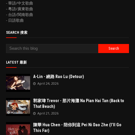
- 華語/中文歌曲
- 粵語/廣東歌曲
- 台語/閩南歌曲
- 日語歌曲
SEARCH 搜索
LATEST 最新
A-Lin - 繞路 Rao Lu (Detour)
April 24, 2026
郭家瑋 Trevor - 那片海灘 Na Pian Hai Tan (Back to
That Beach)
April 21, 2026
陳華 Hua Chen - 陪你到這 Pei Ni Dao Zhe (I’ll Go
This Far)