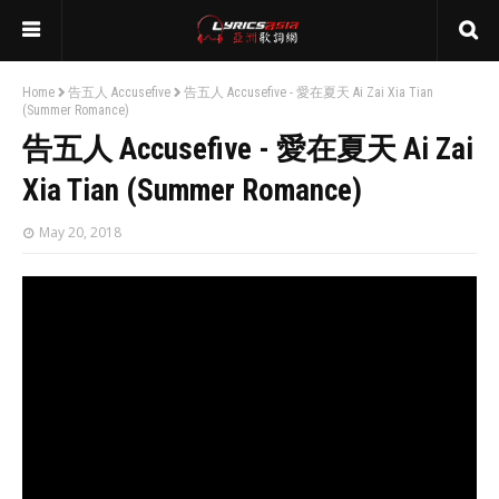
Home
告五人 Accusefive
告五人 Accusefive - 愛在夏天 Ai Zai Xia Tian
(Summer Romance)
告五人 Accusefive - 愛在夏天 Ai Zai
Xia Tian (Summer Romance)
May 20, 2018