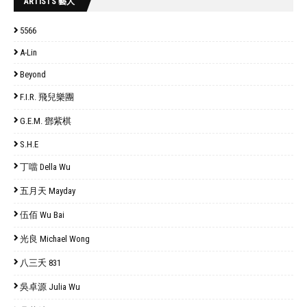
ARTISTS 藝人
5566
A-Lin
Beyond
F.I.R. 飛兒樂團
G.E.M. 鄧紫棋
S.H.E
丁噹 Della Wu
五月天 Mayday
伍佰 Wu Bai
光良 Michael Wong
八三夭 831
吳卓源 Julia Wu