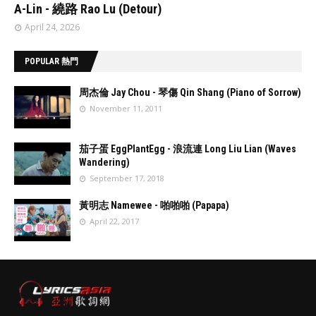
A-Lin - 繞路 Rao Lu (Detour)
April 24, 2026
POPULAR 熱門
周杰倫 Jay Chou - 琴傷 Qin Shang (Piano of Sorrow)
November 11, 2011
//
'data:post.fea
茄子蛋 EggPlantEgg - 浪流連 Long Liu Lian (Waves
turedImage
Wandering)
resizeImage
September 17, 2018
100'
//
'data:post.fea
黃明志 Namewee - 啪啪啪 (Papapa)
turedImage
April 22, 2017
resizeImage
100'
//
'data:post.fea
turedImage
resizeImage
100'