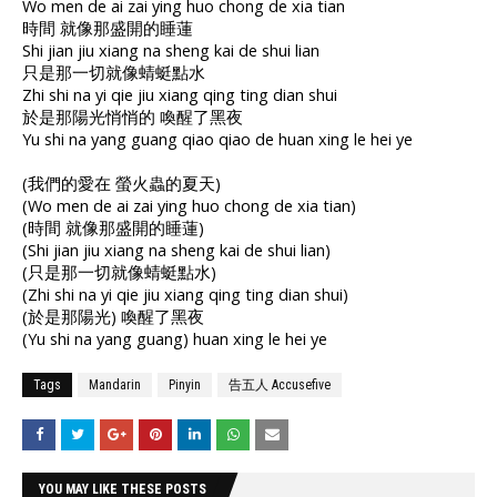
Wo men de ai zai ying huo chong de xia tian
時間 就像那盛開的睡蓮
Shi jian jiu xiang na sheng kai de shui lian
只是那一切就像蜻蜓點水
Zhi shi na yi qie jiu xiang qing ting dian shui
於是那陽光悄悄的 喚醒了黑夜
Yu shi na yang guang qiao qiao de huan xing le hei ye
(我們的愛在 螢火蟲的夏天)
(Wo men de ai zai ying huo chong de xia tian)
(時間 就像那盛開的睡蓮)
(Shi jian jiu xiang na sheng kai de shui lian)
(只是那一切就像蜻蜓點水)
(Zhi shi na yi qie jiu xiang qing ting dian shui)
(於是那陽光) 喚醒了黑夜
(Yu shi na yang guang) huan xing le hei ye
Tags
Mandarin
Pinyin
告五人 Accusefive
YOU MAY LIKE THESE POSTS