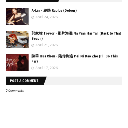
A-Lin - 繞路 Rao Lu (Detour)
April 24, 2026
郭家瑋 Trevor - 那片海灘 Na Pian Hai Tan (Back to That
Beach)
April 21, 2026
陳華 Hua Chen - 陪你到這 Pei Ni Dao Zhe (I’ll Go This
Far)
April 17, 2026
POST A COMMENT
0 Comments