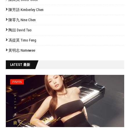
陳芳語 Kimberley Chen
陳零九 Nine Chen
陶喆 David Tao
馮提莫 Timo Feng
黃明志 Namewee
LATEST 最新
PINYIN
// 'data:post.featuredImage resizeImage 480'