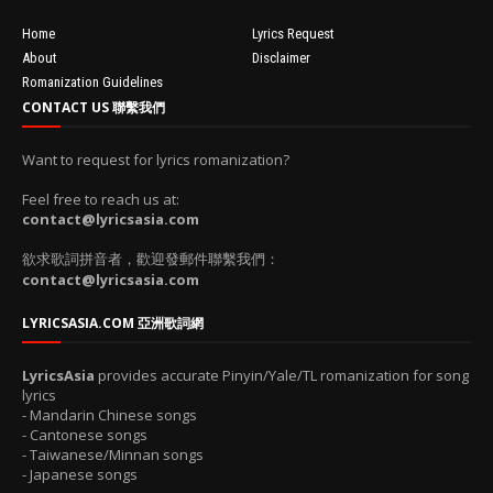
Home
Lyrics Request
About
Disclaimer
Romanization Guidelines
CONTACT US 聯繫我們
Want to request for lyrics romanization?
Feel free to reach us at:
contact@lyricsasia.com
欲求歌詞拼音者，歡迎發郵件聯繫我們：
contact@lyricsasia.com
LYRICSASIA.COM 亞洲歌詞網
LyricsAsia
provides accurate Pinyin/Yale/TL romanization for song
lyrics
- Mandarin Chinese songs
- Cantonese songs
- Taiwanese/Minnan songs
- Japanese songs