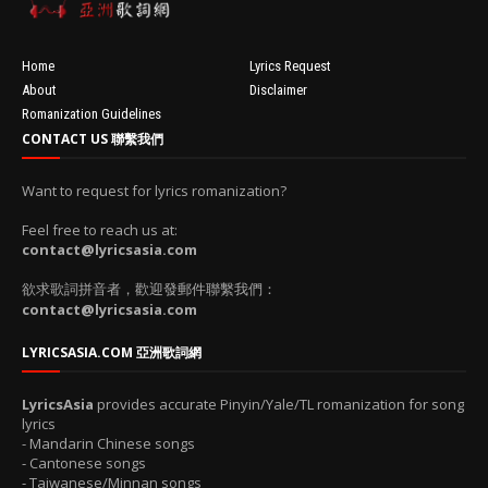
Home
Lyrics Request
About
Disclaimer
Romanization Guidelines
CONTACT US 聯繫我們
Want to request for lyrics romanization?
Feel free to reach us at:
contact@lyricsasia.com
欲求歌詞拼音者，歡迎發郵件聯繫我們：
contact@lyricsasia.com
LYRICSASIA.COM 亞洲歌詞網
LyricsAsia
provides accurate Pinyin/Yale/TL romanization for song
lyrics
- Mandarin Chinese songs
- Cantonese songs
- Taiwanese/Minnan songs