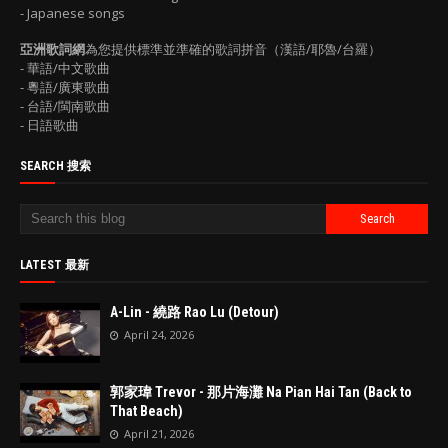
- Japanese songs
亞洲歌詞網
為您提供標準並準確的歌詞拼音（漢語/耶魯/台羅）
- 華語/中文歌曲
- 粵語/廣東歌曲
- 台語/閩南歌曲
- 日語歌曲
SEARCH 搜索
LATEST 最新
A-Lin - 繞路 Rao Lu (Detour)
April 24, 2026
郭家瑋 Trevor - 那片海灘 Na Pian Hai Tan (Back to
That Beach)
April 21, 2026