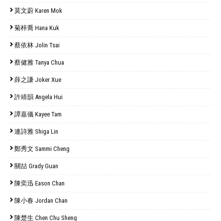
莫文蔚 Karen Mok
菊梓喬 Hana Kuk
蔡依林 Jolin Tsai
蔡健雅 Tanya Chua
薛之謙 Joker Xue
許靖韻 Angela Hui
譚嘉儀 Kayee Tam
連詩雅 Shiga Lin
鄭秀文 Sammi Cheng
關喆 Grady Guan
陳奕迅 Eason Chan
陳小春 Jordan Chan
陳楚生 Chen Chu Sheng