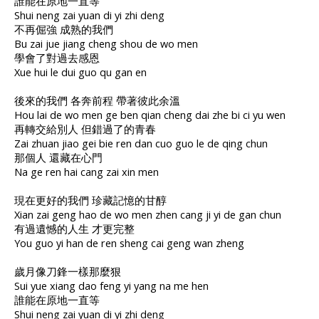
誰能在原地一直等
Shui neng zai yuan di yi zhi deng
不再倔強 成熟的我們
Bu zai jue jiang cheng shou de wo men
學會了對過去感恩
Xue hui le dui guo qu gan en
後來的我們 各奔前程 帶著彼此余溫
Hou lai de wo men ge ben qian cheng dai zhe bi ci yu wen
再轉交給別人 但錯過了的青春
Zai zhuan jiao gei bie ren dan cuo guo le de qing chun
那個人 還藏在心門
Na ge ren hai cang zai xin men
現在更好的我們 珍藏記憶的甘醇
Xian zai geng hao de wo men zhen cang ji yi de gan chun
有過遺憾的人生 才更完整
You guo yi han de ren sheng cai geng wan zheng
歲月像刀鋒一樣那麼狠
Sui yue xiang dao feng yi yang na me hen
誰能在原地一直等
Shui neng zai yuan di yi zhi deng