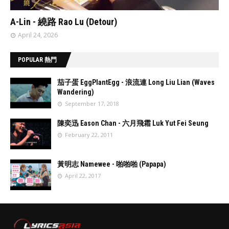
// 'data:post.featuredImage resizeImage 480'
A-Lin - 繞路 Rao Lu (Detour)
April 24, 2026
POPULAR 熱門
茄子蛋 EggPlantEgg - 浪流連 Long Liu Lian (Waves
Wandering)
September 17, 2018
//
'data:post.fea
陳奕迅 Eason Chan - 六月飛霜 Luk Yut Fei Seung
turedImage
February 22, 2011
resizeImage
100'
//
'data:post.fea
黃明志 Namewee - 啪啪啪 (Papapa)
turedImage
April 22, 2017
resizeImage
100'
//
'data:post.fea
turedImage
resizeImage
100'