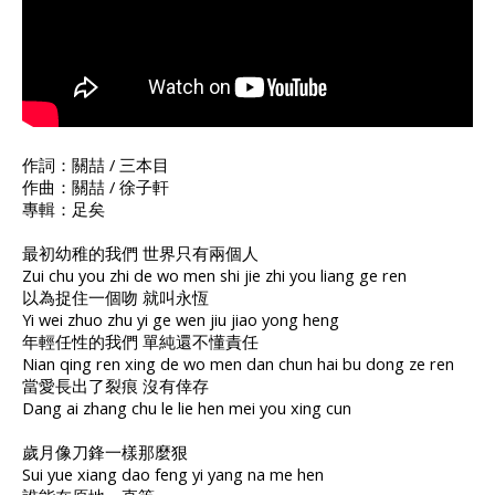
作詞：關喆 / 三本目
作曲：關喆 / 徐子軒
專輯：足矣
最初幼稚的我們 世界只有兩個人
Zui chu you zhi de wo men shi jie zhi you liang ge ren
以為捉住一個吻 就叫永恆
Yi wei zhuo zhu yi ge wen jiu jiao yong heng
年輕任性的我們 單純還不懂責任
Nian qing ren xing de wo men dan chun hai bu dong ze ren
當愛長出了裂痕 沒有倖存
Dang ai zhang chu le lie hen mei you xing cun
歲月像刀鋒一樣那麼狠
Sui yue xiang dao feng yi yang na me hen