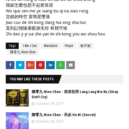
我卻怎麼也想不起那笑容
Wo que zen me ye xiang bu qi na xiao rong
交錯的時空 當彗星墜落
Jiao cuo de shi kong dang hui xing zhui luo
直到記憶隨著眼淚失控 有我守候
Zhi dao ji yi sui zhe yan lei shi kong you wo shou hou
Tags
I Am I Can
Mandarin
Pinyin
敢不敢
陳零九 Nine Chen
YOU MAY LIKE THESE POSTS
陳零九 Nine Chen - 浪浪別哭 Lang Lang Bie Ku (Stray
Don't Cry)
October 06, 2017
陳零九 Nine Chen - 禾必 He Bi (Secret)
October 06, 2017