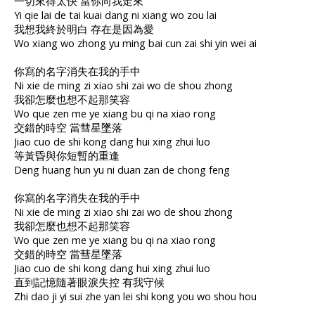
一切來得太快 當你向我走來
Yi qie lai de tai kuai dang ni xiang wo zou lai
我想我終於明白 存在是因為愛
Wo xiang wo zhong yu ming bai cun zai shi yin wei ai
你寫的名字消失在我的手中
Ni xie de ming zi xiao shi zai wo de shou zhong
我卻怎麼也想不起那笑容
Wo que zen me ye xiang bu qi na xiao rong
交錯的時空 當彗星墜落
Jiao cuo de shi kong dang hui xing zhui luo
等黃昏與你短暫的重逢
Deng huang hun yu ni duan zan de chong feng
你寫的名字消失在我的手中
Ni xie de ming zi xiao shi zai wo de shou zhong
我卻怎麼也想不起那笑容
Wo que zen me ye xiang bu qi na xiao rong
交錯的時空 當彗星墜落
Jiao cuo de shi kong dang hui xing zhui luo
直到記憶隨著眼淚失控 有我守候
Zhi dao ji yi sui zhe yan lei shi kong you wo shou hou