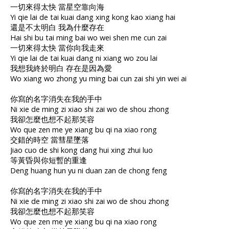
一切來得太快 當星空靠向海
Yi qie lai de tai kuai dang xing kong kao xiang hai
還是不太明白 我為什麼存在
Hai shi bu tai ming bai wo wei shen me cun zai
一切來得太快 當你向我走來
Yi qie lai de tai kuai dang ni xiang wo zou lai
我想我終於明白 存在是因為愛
Wo xiang wo zhong yu ming bai cun zai shi yin wei ai
你寫的名字消失在我的手中
Ni xie de ming zi xiao shi zai wo de shou zhong
我卻怎麼也想不起那笑容
Wo que zen me ye xiang bu qi na xiao rong
交錯的時空 當彗星墜落
Jiao cuo de shi kong dang hui xing zhui luo
等黃昏與你短暫的重逢
Deng huang hun yu ni duan zan de chong feng
你寫的名字消失在我的手中
Ni xie de ming zi xiao shi zai wo de shou zhong
我卻怎麼也想不起那笑容
Wo que zen me ye xiang bu qi na xiao rong