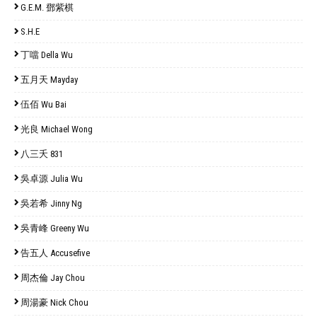
G.E.M. 鄧紫棋
S.H.E
丁噹 Della Wu
五月天 Mayday
伍佰 Wu Bai
光良 Michael Wong
八三夭 831
吳卓源 Julia Wu
吳若希 Jinny Ng
吳青峰 Greeny Wu
告五人 Accusefive
周杰倫 Jay Chou
周湯豪 Nick Chou