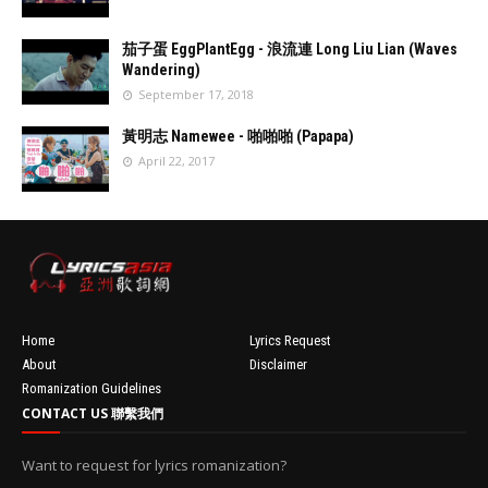
//
'data:post.fea
茄子蛋 EggPlantEgg - 浪流連 Long Liu Lian (Waves
turedImage
Wandering)
resizeImage
September 17, 2018
100'
//
'data:post.fea
黃明志 Namewee - 啪啪啪 (Papapa)
turedImage
April 22, 2017
resizeImage
100'
//
'data:post.fea
turedImage
resizeImage
100'
Home
Lyrics Request
About
Disclaimer
Romanization Guidelines
CONTACT US 聯繫我們
Want to request for lyrics romanization?