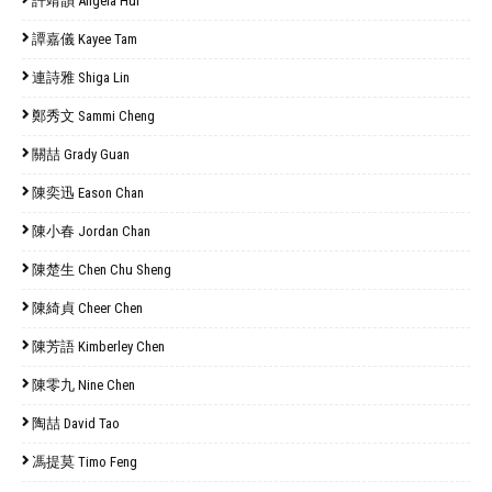
許靖韻 Angela Hui
譚嘉儀 Kayee Tam
連詩雅 Shiga Lin
鄭秀文 Sammi Cheng
關喆 Grady Guan
陳奕迅 Eason Chan
陳小春 Jordan Chan
陳楚生 Chen Chu Sheng
陳綺貞 Cheer Chen
陳芳語 Kimberley Chen
陳零九 Nine Chen
陶喆 David Tao
馮提莫 Timo Feng